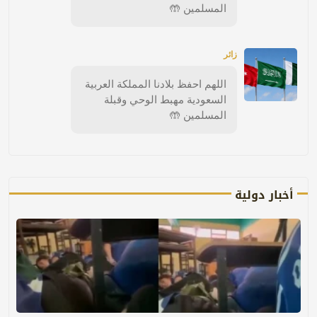
المسلمين 🤲
زائر
اللهم احفظ بلادنا المملكة العربية
السعودية مهبط الوحي وقبلة
المسلمين 🤲
أخبار دولية