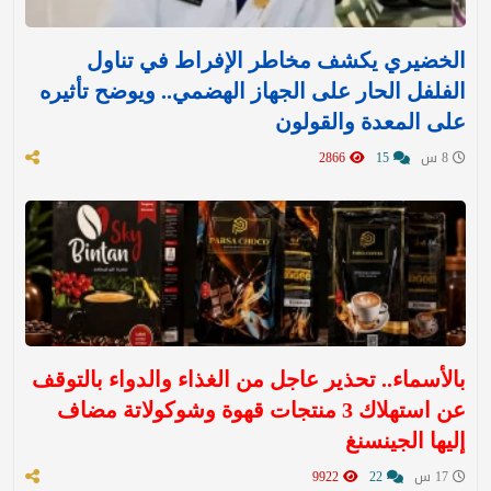
الخضيري يكشف مخاطر الإفراط في تناول
الفلفل الحار على الجهاز الهضمي.. ويوضح تأثيره
على المعدة والقولون
8 س
15
2866
بالأسماء.. تحذير عاجل من الغذاء والدواء بالتوقف
عن استهلاك 3 منتجات قهوة وشوكولاتة مضاف
إليها الجينسنغ
17 س
22
9922