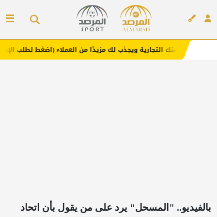
التجارية ويجذب لك مزيدًا من العملاء (اضغط لطلب الإعلان)
م
إعلان
بالفيديو.. "المسحل" يرد على من يقول بأن اتحاد