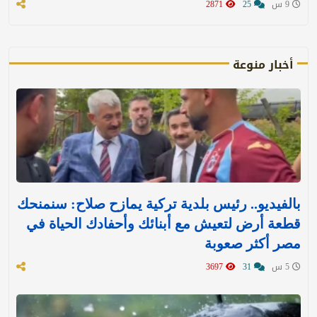
9 س
25
2871
أخبار منوعة
بالفيديو.. رئيس بلدية تركية يمازح صلاح: سنمنحك
قطعة أرض لتعيش مع أبنائك وأحفادك الحياة في
مصر أكثر صعوبة
5 س
31
3697