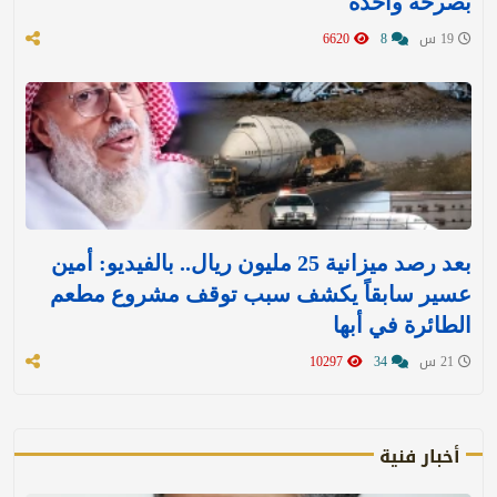
بصرخة واحدة
19 س
8
6620
بعد رصد ميزانية 25 مليون ريال.. بالفيديو: أمين
عسير سابقاً يكشف سبب توقف مشروع مطعم
الطائرة في أبها
21 س
34
10297
أخبار فنية