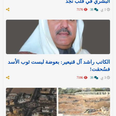
البشري في قلب نجد
1 ي
38
7176
الكاتب راشد آل قنيعير: بعوضة لبست ثوب الأسد
فسُحقت!
3 ي
39
7196