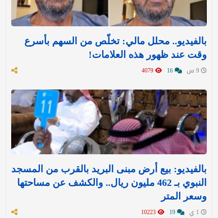
بالفيديو.. محلل مالي: تخلّص من السهم بأسرع
وقت عند ظهور هذه العلامات!
9 س
16
4079
بالفيديو: بيع أرض مبنى البريد بالقرب من المسجد
النبوي بـ 462 مليون ريال.. والكشف عن مساحتها
وسعر المتر
1 ي
19
10223