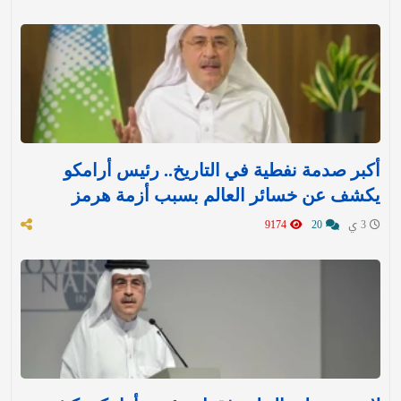
أكبر صدمة نفطية في التاريخ.. رئيس أرامكو
يكشف عن خسائر العالم بسبب أزمة هرمز
3 ي
20
9174