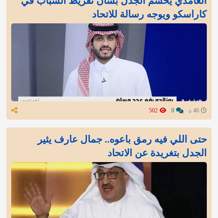
الغامدي يحسم الجدل بشأن تفريط الشباب في
كاراسكو ويوجه رسالة للاتحاد
46 د
0
502
‏حتى اللي فيه رمق باعوه.. جمال عارف يثير
الجدل بتغريدة عن الاتحاد