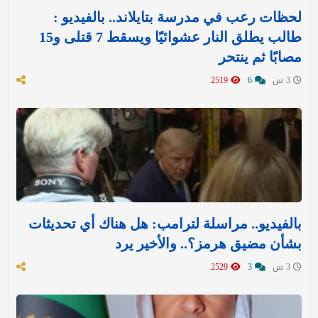
لحظات رعب في مدرسة بتايلاند.. بالفيديو :
طالب يطلق النار عشوائيًا ويسقط 7 قتلى و15
مصابًا ثم ينتحر
3 س
6
2519
بالفيديو.. مراسلة لترامب: هل هناك أي تحديثات
بشأن مضيق هرمز؟.. والأخير يرد
3 س
3
2529