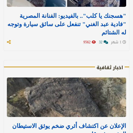
"هسجنك يا كلب".. بالفيديو: الفنانة المصرية
"فادية عبد الغني" تنفعل على سائق سيارة وتوجه
له الشتائم
1 شهر
32
9562
اخبار ثقافية
الإعلان عن اكتشاف أثري ضخم يوثق الاستيطان