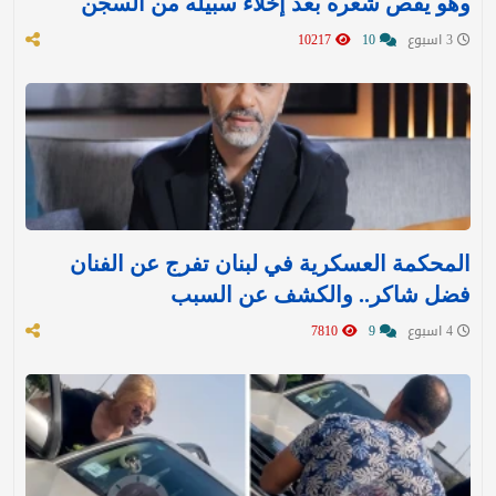
وهو يقص شعره بعد إخلاء سبيله من السجن
3 اسبوع
10
10217
المحكمة العسكرية في لبنان تفرج عن الفنان
فضل شاكر.. والكشف عن السبب
4 اسبوع
9
7810