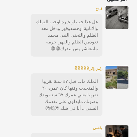
قادح
هل هذا حب او غيرة اوحب التملك
والانانية اوحسدوقهر ودخل معه
الظلم والتجني النبي محمد
تعوذمن الظلم والقهر. حرمة
ماتتعاشر بس تتفرك😁😁
زئير زائر✌✌✌✌✌
الملك مات قبل ٤٧ سنة تقريبا
والمتحدث وقتها كان عمره ٢٠
تقريبا يعني عمرك ٦٧ سنة ويدك
وصوتك مايدلون على تقدمك
السني... أنا في شك 🤔🤔🤔
واقعي