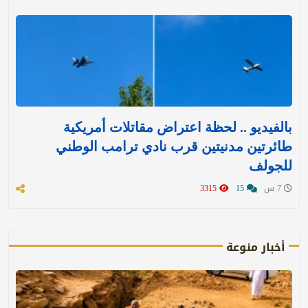
بالفيديو .. لحظة اعتراض مقاتلات أمريكية
طائرتين مدنيتين قرب نادي ترامب الوطني
للجولف
7 س
15
3315
أخبار منوعة