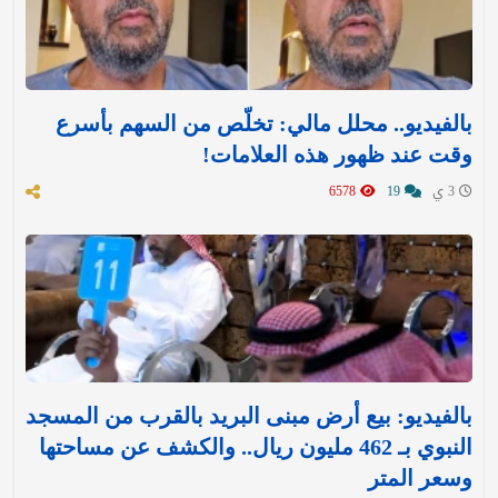
بالفيديو.. محلل مالي: تخلّص من السهم بأسرع
وقت عند ظهور هذه العلامات!
3 ي
19
6578
بالفيديو: بيع أرض مبنى البريد بالقرب من المسجد
النبوي بـ 462 مليون ريال.. والكشف عن مساحتها
وسعر المتر