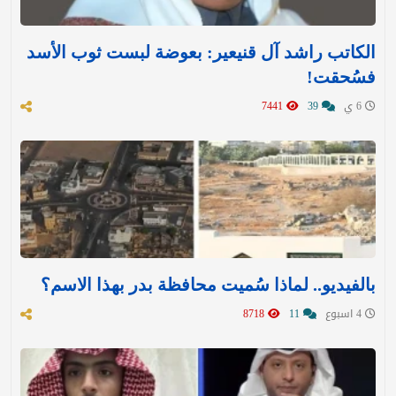
الكاتب راشد آل قنيعير: بعوضة لبست ثوب الأسد
فسُحقت!
6 ي
39
7441
بالفيديو.. لماذا سُميت محافظة بدر بهذا الاسم؟
4 اسبوع
11
8718