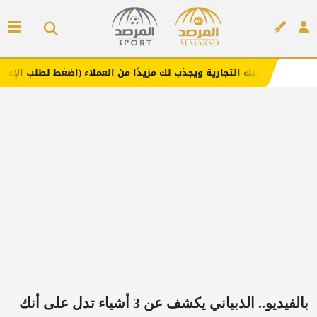
جارية ويجذب لك مزيدًا من العملاء (اضغط لطلب الإعلان)
مفا
إعلان
بالفيديو.. الذبياني يكشف عن 3 أشياء تدل على أنك