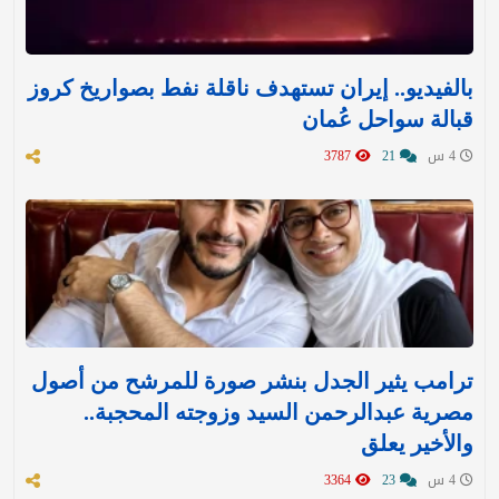
بالفيديو.. إيران تستهدف ناقلة نفط بصواريخ كروز
قبالة سواحل عُمان
4 س
21
3787
ترامب يثير الجدل بنشر صورة للمرشح من أصول
مصرية عبدالرحمن السيد وزوجته المحجبة..
والأخير يعلق
4 س
23
3364