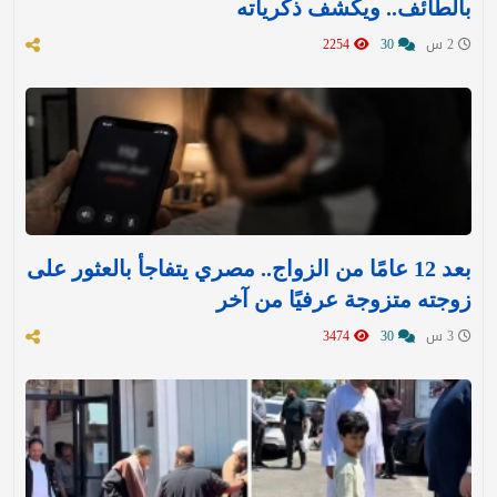
بالطائف.. ويكشف ذكرياته
2 س
30
2254
بعد 12 عامًا من الزواج.. مصري يتفاجأ بالعثور على
زوجته متزوجة عرفيًا من آخر
3 س
30
3474