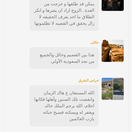
يمكن قد طلقها و خرجت من
العدة . الزوج اراد ان يضرها و انكر
الطلاق ما احد يعرف الحقيقه لا
زال يحقق في القضيه لا تظلمونها
حائلى
هذا بين القصيم وحائل والجميع
من نجد السعودية الأولى
حراس الشرق
الله المستعان ع هاك الزمان
وانقضت تلك السنين وأهلها فكانها
احلام، الله يرحم الملك خالد
ويغفر له ويسكنه فسيح جناته
يارب العالمين