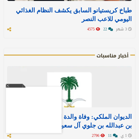
طباخ كريستيانو السابق يكشف النظام الغذائي
اليومي للاعب النصر
3 شهر
22
4575
أخبار مناسبات
الديوان الملكي: وفاة والدة الأمير بندر بن منصور
بن عبدالله بن جلوي آل سعود
1 ي
11
2796