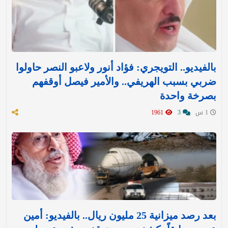
بالفيديو.. التويجري: فؤاد أنور ولاعبو النصر حاولوا
ضربي بسبب الهريفي.. والأمير فيصل أوقفهم
بصرخة واحدة
1 س
3
1961
بعد رصد ميزانية 25 مليون ريال.. بالفيديو: أمين