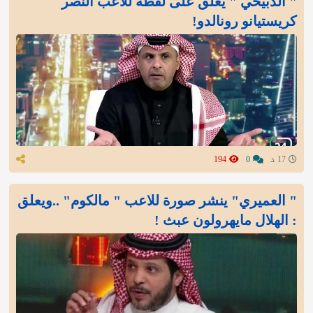
" الدبيخي " يعلق على لقطة للاعب النصر
كريستيانو رونالدو!
17 د
0
194
" العميري" ينشر صورة للاعب " مالكوم" ..ويعلق
: الهلال مايهرولون عبث !