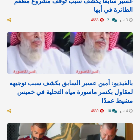
عسير سابقاً يكشف سبب توقف مشروع مطعم
الطائرة في أبها
3 س
21
4663
بالفيديو: أمين عسير السابق يكشف سبب توجيهه
لمقاول بكسر ماسورة مياه التحلية في خميس
مشيط عمدًا
4 س
10
4630