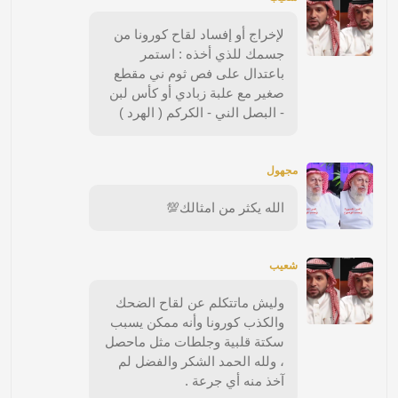
لإخراج أو إفساد لقاح كورونا من
جسمك للذي أخذه : استمر
باعتدال على فص ثوم ني مقطع
صغير مع علبة زبادي أو كأس لبن
- البصل الني - الكركم ( الهرد )
مجهول
الله يكثر من امثالك💯
شعيب
وليش ماتتكلم عن لقاح الضحك
والكذب كورونا وأنه ممكن يسبب
سكتة قلبية وجلطات مثل ماحصل
، ولله الحمد الشكر والفضل لم
آخذ منه أي جرعة .