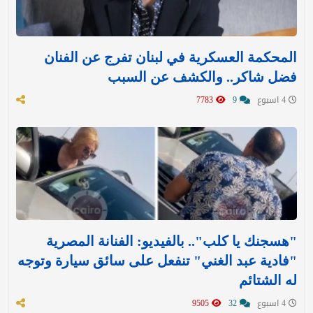
المحكمة العسكرية في لبنان تفرج عن الفنان
فضل شاكر.. والكشف عن السبب
4 اسبوع
9
7783
"هسجنك يا كلب".. بالفيديو: الفنانة المصرية
"فادية عبد الغني" تنفعل على سائق سيارة وتوجه
له الشتائم
4 اسبوع
32
9505