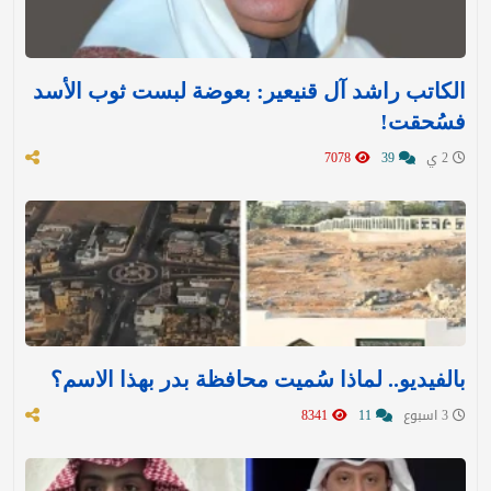
الكاتب راشد آل قنيعير: بعوضة لبست ثوب الأسد
فسُحقت!
2 ي
39
7078
بالفيديو.. لماذا سُميت محافظة بدر بهذا الاسم؟
3 اسبوع
11
8341