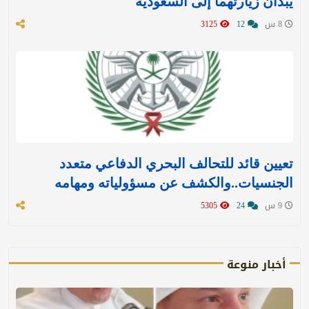
يبدآن زيارتهما إلى السعودية
8 س
12
3125
تعيين قائد للتحالف البحري الدفاعي متعدد
الجنسيات..والكشف عن مسؤولياته ومهامه
9 س
24
5305
أخبار منوعة