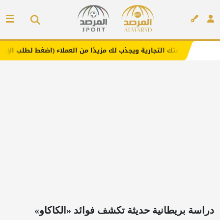
التجارية ويجذب لك مزيدًا من العملاء (اضغط لطلب الإعلان)
م
إعلان
دراسة بريطانية حديثة تكشف فوائد «الكاكاو»