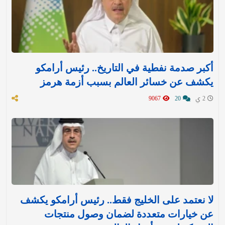
أكبر صدمة نفطية في التاريخ.. رئيس أرامكو
يكشف عن خسائر العالم بسبب أزمة هرمز
2 ي
20
9067
لا نعتمد على الخليج فقط.. رئيس أرامكو يكشف
عن خيارات متعددة لضمان وصول منتجات