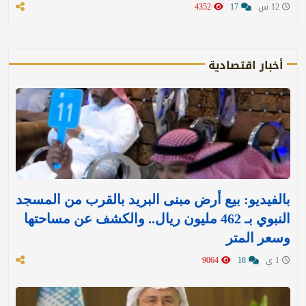
12 س
17
4352
أخبار اقتصادية
بالفيديو: بيع أرض مبنى البريد بالقرب من المسجد
النبوي بـ 462 مليون ريال.. والكشف عن مساحتها
وسعر المتر
1 ي
18
9064