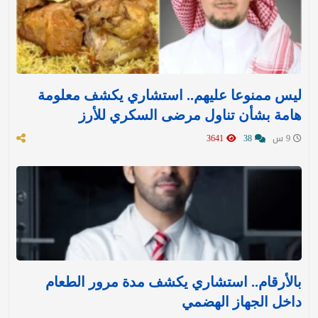
ليس ممنوعا عليهم.. استشاري يكشف معلومة
هامة بشأن تناول مرضى السكري للأرز
9 س
38
3641
بالأرقام.. استشاري يكشف مدة مرور الطعام
داخل الجهاز الهضمي