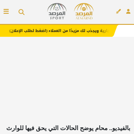
ة ويجذب لك مزيدًا من العملاء (اضغط لطلب الإعلان)
مفارش ف
إعلان
بالفيديو.. محام يوضح الحالات التي يحق فيها للوارث