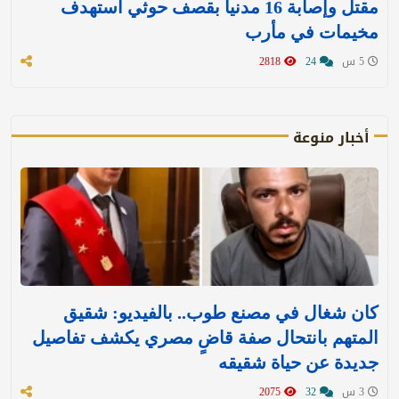
مقتل وإصابة 16 مدنيا بقصف حوثي استهدف
مخيمات في مأرب
5 س
24
2818
أخبار منوعة
كان شغال في مصنع طوب.. بالفيديو: شقيق
المتهم بانتحال صفة قاضٍ مصري يكشف تفاصيل
جديدة عن حياة شقيقه
3 س
32
2075