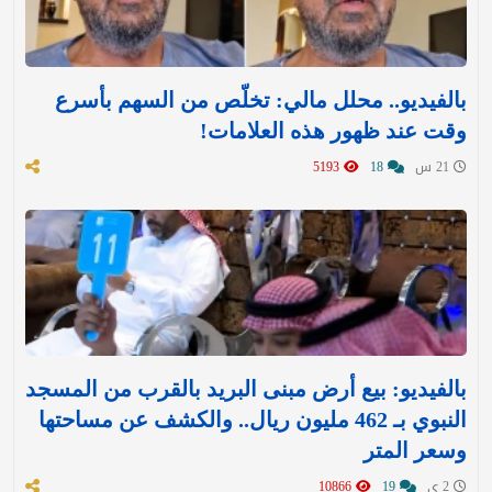
بالفيديو.. محلل مالي: تخلّص من السهم بأسرع
وقت عند ظهور هذه العلامات!
21 س
18
5193
بالفيديو: بيع أرض مبنى البريد بالقرب من المسجد
النبوي بـ 462 مليون ريال.. والكشف عن مساحتها
وسعر المتر
2 ي
19
10866