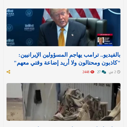
بالفيديو.. ترامب يهاجم المسؤولين الإيرانيين:
"كاذبون ومحتالون ولا أريد إضاعة وقتي معهم"
2 س
27
2448