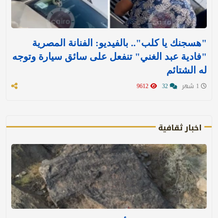
"هسجنك يا كلب".. بالفيديو: الفنانة المصرية
"فادية عبد الغني" تنفعل على سائق سيارة وتوجه
له الشتائم
1 شهر
32
9612
اخبار ثقافية