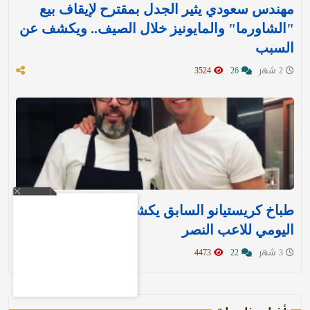
مهندس سعودي يثير الجدل بمقترح لإيقاف بيع
"الشاورما" والمايونيز خلال الصيف.. ويكشف عن
السبب
2 شهر
26
3524
طباخ كريستيانو السابق يكشف النظام الغذائي
اليومي للاعب النصر
3 شهر
22
4473