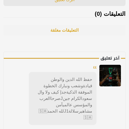
التعليقات (0)
التعليقات مغلقة
آخر تعليق
٤٤
حفظ الله الدين والوطن
قيادةوشعب ونبارك الخطوة
الموفقة الذكيةجدإ كيف ولا وال
سعودالكرام جينJصرحاالعرب
والمؤسس عالميآمن
مشاهيرسلالةJ1لله الحمد🇸🇦
🇸🇦