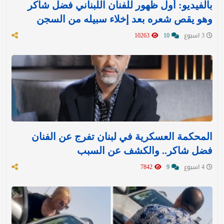
بالفيديو: أول ظهور للفنان اللبناني فضل شاكر
وهو يقص شعره بعد إخلاء سبيله من السجن
3 اسبوع
10
10263
المحكمة العسكرية في لبنان تفرج عن الفنان
فضل شاكر.. والكشف عن السبب
4 اسبوع
9
7842