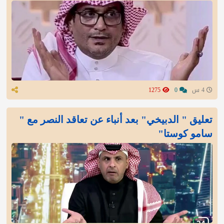
4 س
0
1275
تعليق " الدبيخي" بعد أنباء عن تعاقد النصر مع "
سامو كوستا"