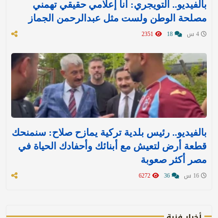
بالفيديو.. التويجري: أنا إعلامي حقيقي تهمني
مصلحة الوطن ولست مثل عبدالرحمن الجماز
4 س
18
2351
بالفيديو.. رئيس بلدية تركية يمازح صلاح: سنمنحك
قطعة أرض لتعيش مع أبنائك وأحفادك الحياة في
مصر أكثر صعوبة
16 س
36
6272
أخبار فنية