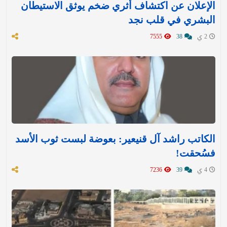
الإعلان عن اكتشاف أثري ضخم يوثق الاستيطان
البشري في قلب نجد
2 ي
38
7555
الكاتب راشد آل قنيعير: بعوضة لبست ثوب الأسد
فسُحقت!
4 ي
39
7236