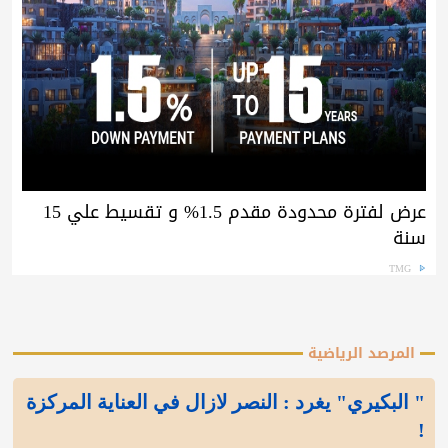
عرض لفترة محدودة مقدم 1.5% و تقسيط علي 15
سنة
TMG
المرصد الرياضية
" البكيري" يغرد : النصر لازال في العناية المركزة
!