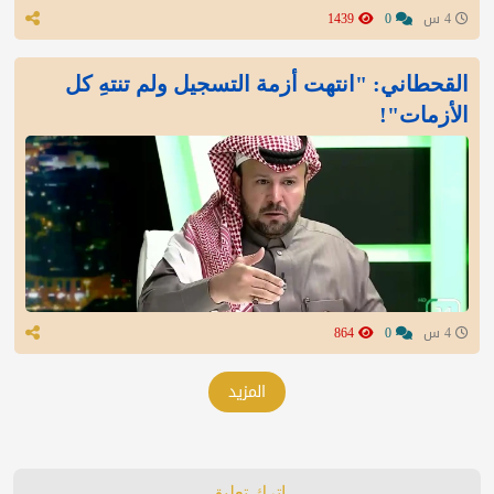
4 س
0
1439
القحطاني: "انتهت أزمة التسجيل ولم تنتهِ كل
الأزمات"!
4 س
0
864
المزيد
اترك تعليق