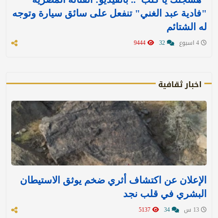
"فادية عبد الغني" تنفعل على سائق سيارة وتوجه
له الشتائم
4 اسبوع
32
9444
اخبار ثقافية
الإعلان عن اكتشاف أثري ضخم يوثق الاستيطان
البشري في قلب نجد
13 س
34
5137