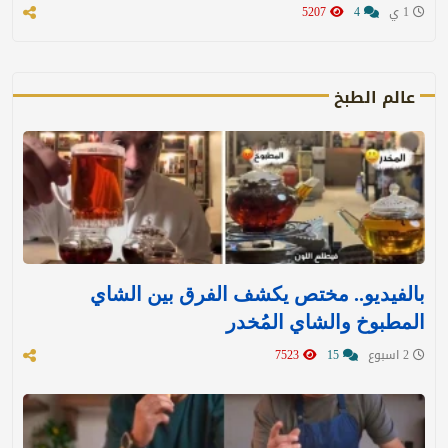
1 ي
4
5207
عالم الطبخ
بالفيديو.. مختص يكشف الفرق بين الشاي
المطبوخ والشاي المُخدر
2 اسبوع
15
7523