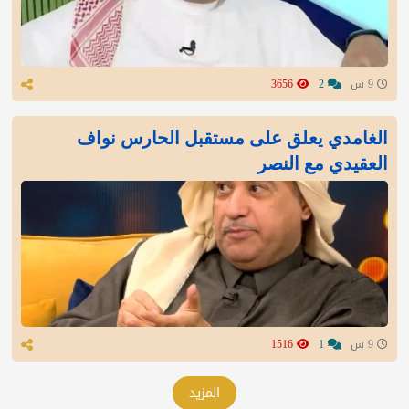
9 س
2
3656
الغامدي يعلق على مستقبل الحارس نواف
العقيدي مع النصر
9 س
1
1516
المزيد