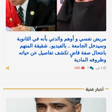
مريض نفسي و أوهم والدتي بأنه في الثانوية
وسيدخل الجامعة .. بالفيديو.. شقيقة المتهم
بانتحال صفة قاضٍ تكشف تفاصيل عن حياته
وظروفه المادية
6 س
7
3305
أخبار فنية