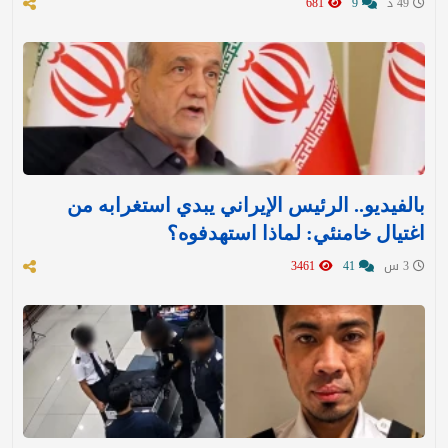
49 د
9
681
بالفيديو.. الرئيس الإيراني يبدي استغرابه من
اغتيال خامنئي: لماذا استهدفوه؟
3 س
41
3461