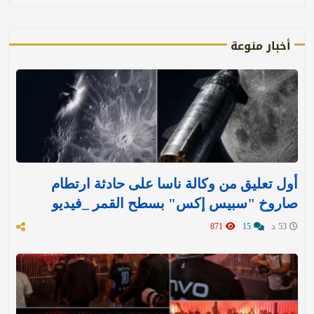
أخبار منوعة
أول تعليق من وكالة ناسا على حادثة ارتطام
صاروخ "سبيس إكس" بسطح القمر _فيديو
53 د
15
871