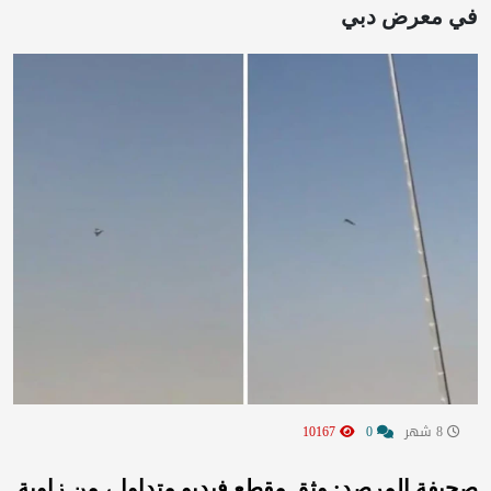
في معرض دبي
8 شهر
0
10167
صحيفة المرصد: وثق مقطع فيديو متداول، من زاوية