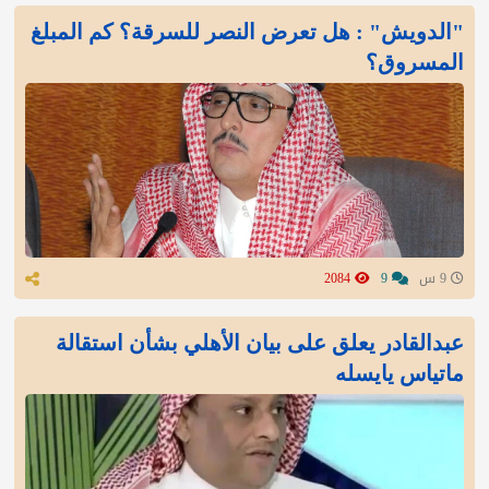
"الدويش" : هل تعرض النصر للسرقة؟ كم المبلغ
المسروق؟
9 س
9
2084
عبدالقادر يعلق على بيان الأهلي بشأن استقالة
ماتياس يايسله