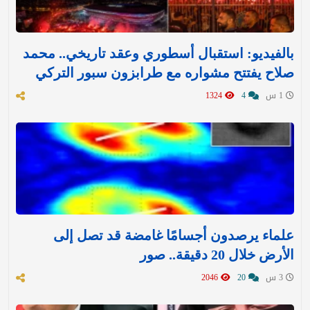
بالفيديو: استقبال أسطوري وعقد تاريخي.. محمد
صلاح يفتتح مشواره مع طرابزون سبور التركي
1 س
4
1324
علماء يرصدون أجسامًا غامضة قد تصل إلى
الأرض خلال 20 دقيقة.. صور
3 س
20
2046