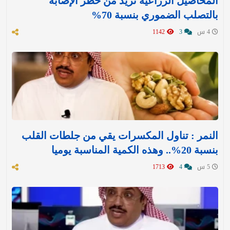
المحاصيل الزراعية تزيد من خطر الإصابة
بالتصلب الضموري بنسبة 70%
4 س
3
1142
النمر : تناول المكسرات يقي من جلطات القلب
بنسبة 20%.. وهذه الكمية المناسبة يوميا
5 س
4
1713