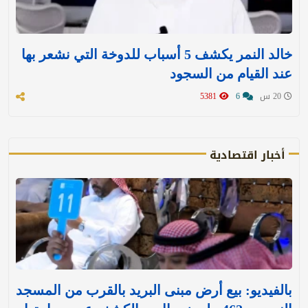
خالد النمر يكشف 5 أسباب للدوخة التي نشعر بها
عند القيام من السجود
20 س
6
5381
أخبار اقتصادية
بالفيديو: بيع أرض مبنى البريد بالقرب من المسجد