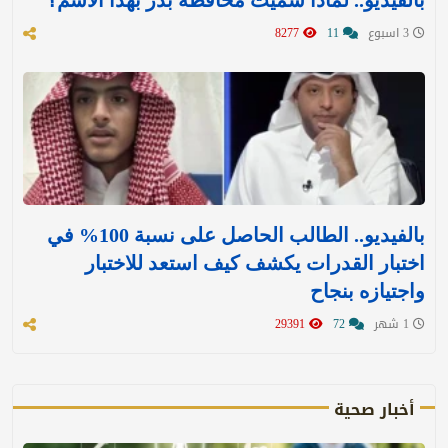
بالفيديو.. لماذا سُميت محافظة بدر بهذا الاسم؟
3 اسبوع
11
8277
بالفيديو.. الطالب الحاصل على نسبة 100% في
اختبار القدرات يكشف كيف استعد للاختبار
واجتيازه بنجاح
1 شهر
72
29391
أخبار صحية