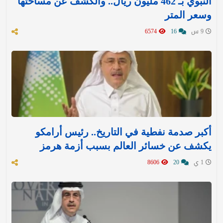
النبوي بـ 462 مليون ريال.. والكشف عن مساحتها
وسعر المتر
9 س
16
6574
أكبر صدمة نفطية في التاريخ.. رئيس أرامكو
يكشف عن خسائر العالم بسبب أزمة هرمز
1 ي
20
8606