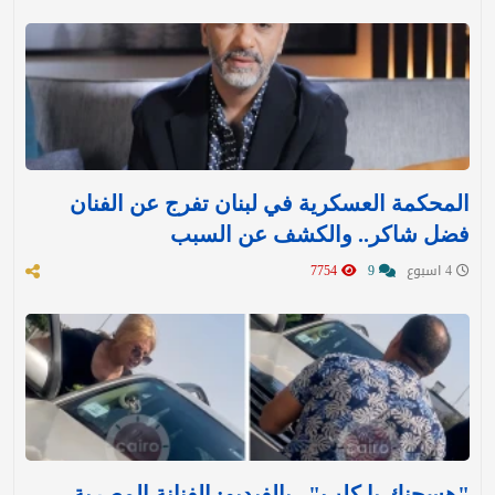
المحكمة العسكرية في لبنان تفرج عن الفنان
فضل شاكر.. والكشف عن السبب
4 اسبوع
9
7754
"هسجنك يا كلب".. بالفيديو: الفنانة المصرية