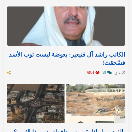
الكاتب راشد آل قنيعير: بعوضة لبست ثوب الأسد
فسُحقت!
2 ي
39
6851