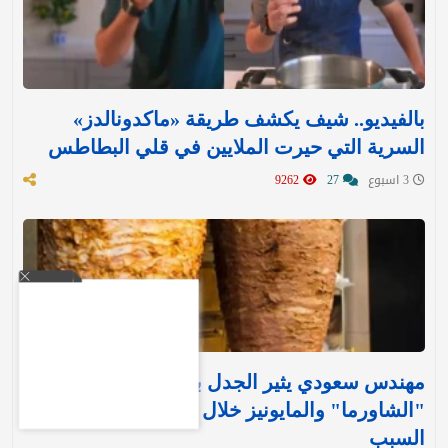
بالفيديو.. شيف يكشف طريقة «ماكدونالدز»
السرية التي حيرت الملايين في قلي البطاطس
3 اسبوع
27
9262
مهندس سعودي يثير الجدل بمقترح لإيقاف بيع
"الشاورما" والمايونيز خلال الصيف.. ويكشف عن
السبب