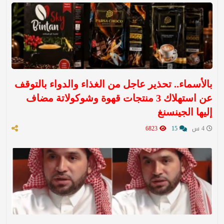
بالأسماء.. تحذير عاجل من الغذاء والدواء بالتوقف
عن استهلاك 3 منتجات قهوة وشوكولاتة مضاف
إليها الجينسنغ
4 س
15
6823