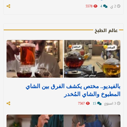
2 ي
4
5578
عالم الطبخ
بالفيديو.. مختص يكشف الفرق بين الشاي
المطبوخ والشاي المُخدر
3 اسبوع
15
7567