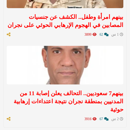
بينهم امرأة وطفل.. الكشف عن جنسيات
المصابين في الهجوم الإرهابي الحوثي على نجران
1 س
62
3899
بينهم7 سعوديين.. التحالف يعلن إصابة 11 من
المدنيين بمنطقة نجران نتيجة اعتداءات إرهابية
حوثية
2 س
67
3916