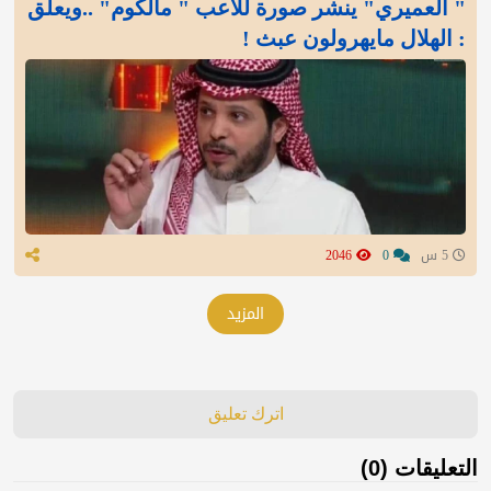
" العميري" ينشر صورة للاعب " مالكوم" ..ويعلق
: الهلال مايهرولون عبث !
5 س
0
2046
المزيد
اترك تعليق
التعليقات (0)