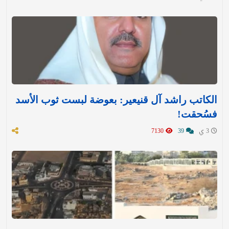
الكاتب راشد آل قنيعير: بعوضة لبست ثوب الأسد
فسُحقت!
3 ي
39
7130