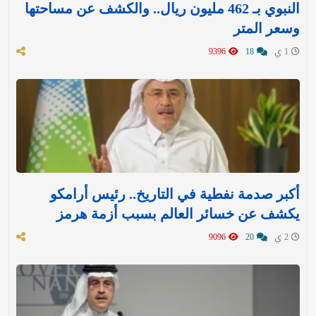
النبوي بـ 462 مليون ريال.. والكشف عن مساحتها
وسعر المتر
1 ي
18
9396
أكبر صدمة نفطية في التاريخ.. رئيس أرامكو
يكشف عن خسائر العالم بسبب أزمة هرمز
2 ي
20
9096