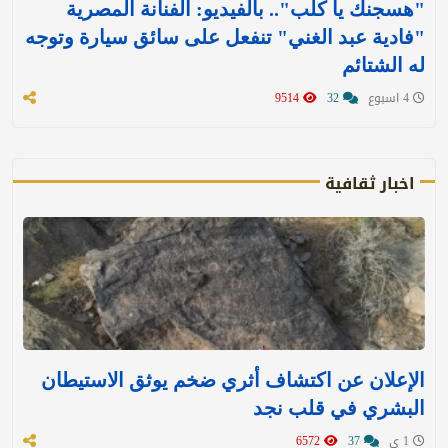
"هسجنك يا كلب".. بالفيديو: الفنانة المصرية
"فادية عبد الغني" تنفعل على سائق سيارة وتوجه
له الشتائم
4 اسبوع
32
9514
اخبار ثقافية
الإعلان عن اكتشاف أثري ضخم يوثق الاستيطان
البشري في قلب نجد
1 ي
37
6572