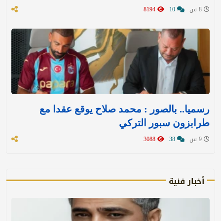
8 س
10
8194
رسميا.. بالصور : محمد صلاح يوقع عقدا مع
طرابزون سبور التركي
9 س
38
3088
أخبار فنية