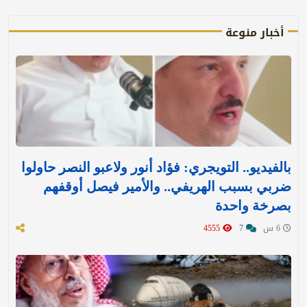
أخبار منوعة
بالفيديو.. التويجري: فؤاد أنور ولاعبو النصر حاولوا
ضربي بسبب الهريفي.. والأمير فيصل أوقفهم
بصرخة واحدة
6 س
7
4555