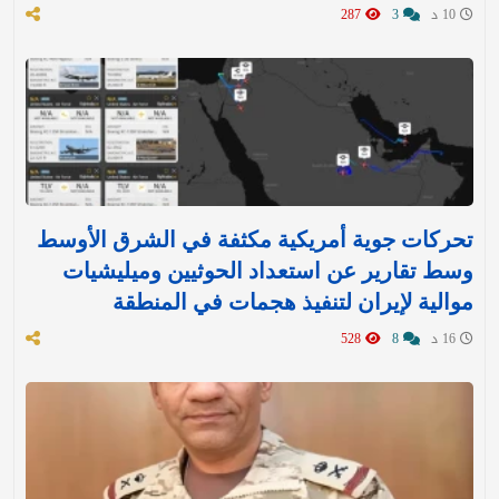
10 د
3
287
تحركات جوية أمريكية مكثفة في الشرق الأوسط
وسط تقارير عن استعداد الحوثيين وميليشيات
موالية لإيران لتنفيذ هجمات في المنطقة
16 د
8
528