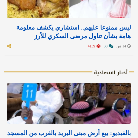
ليس ممنوعا عليهم.. استشاري يكشف معلومة
هامة بشأن تناول مرضى السكري للأرز
14 س
38
4139
أخبار اقتصادية
بالفيديو: بيع أرض مبنى البريد بالقرب من المسجد