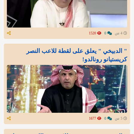
4 س
0
1520
" الدبيخي " يعلق على لقطة للاعب النصر
كريستيانو رونالدو!
5 س
0
1677