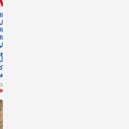
ا
ل
ال
ال
لو
وا
أم
ك
ف