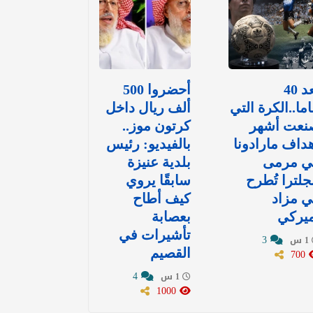
بعد 40
أحضروا 500
ما..الكرة التي
ألف ريال داخل
نعت أشهر
كرتون موز..
داف مارادونا
بالفيديو: رئيس
ي مرمى
بلدية عنيزة
جلترا تُطرح
سابقًا يروي
 مزاد
كيف أطاح
ميركي
بعصابة
تأشيرات في
3
1 س
700
القصيم
4
1 س
1000