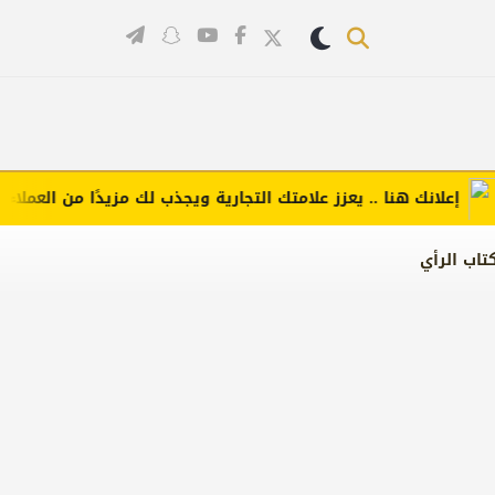
علانك هنا .. يعزز علامتك التجارية ويجذب لك مزيدًا من العملاء (اضغ
تاب الرأي