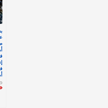
عا
ص
أه
ف
إن
في
أ