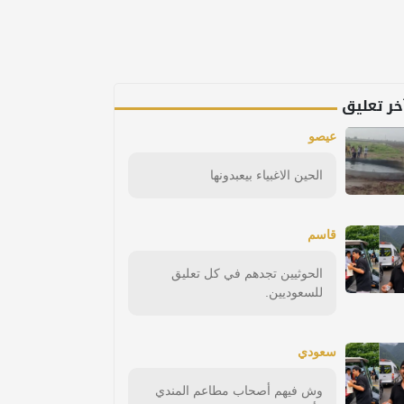
خر تعليق
عيصو
الحين الاغبياء بيعبدونها
قاسم
الحوثيين تجدهم في كل تعليق
للسعوديين.
سعودي
وش فيهم أصحاب مطاعم المندي