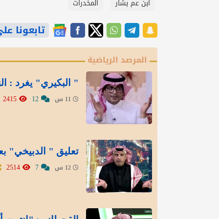
ابن عم بشار
المخدرات
تابعونا على gle News
المرصد الرياضية
" البكيري" يغرد : ال
2415
12
11 س
تعليق " الدبيخي" بع
2514
7
12 س