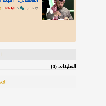
القحطاني: "انتهت أز
1486
5
12 س
ا
التعليقات (0)
التع