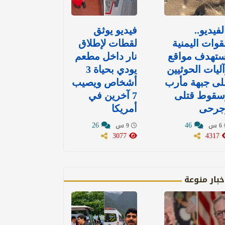
لفيديو..
فيديو يوثق
قوات اليمنية
لقطات لإطلاق
ستهدف مواقع
نار داخل مطعم
ليات الحوثيين
يودي بحياة 3
لى جبهة مأرب
أشخاص ويصيب
سقوط قتلى
7 آخرين في
جرحى
أمريكا
26
46
6 س
9 س
3077
4317
خبار منوعة