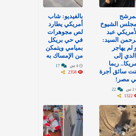
لمرشح
بالفيديو: شاب
مجلس الشيوخ
أمريكي يطارد
أمريكي عبد
لص مجوهرات
رحمن السيد:
في حي بريكل
 لم يهاجر
بميامي ويتمكن
لدي إلى
من الإمساك به
ريكا.. ربما
17
4 س
نت سائق أجرة
2358
ي مصر!
22
2 س
1322