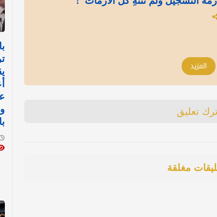
مة التسجيل ولم تنتهِ كل الأزمات"!
با
تر
المزيد
يق
أع
عل
وا
ترك تعليق
با
ليقات مغلقة