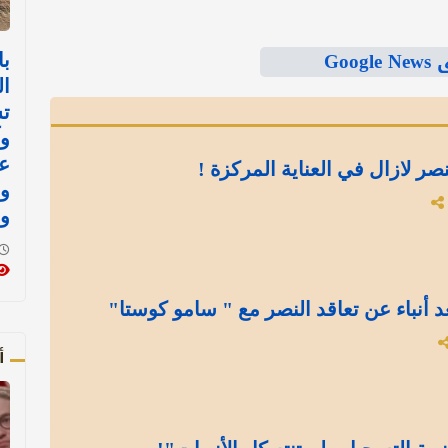
Goo
با
ال
ت
وآ
ع
نصر لازال في العناية المركزة !
و
و
د أنباء عن تعاقد النصر مع " سامو كوستا"
أ