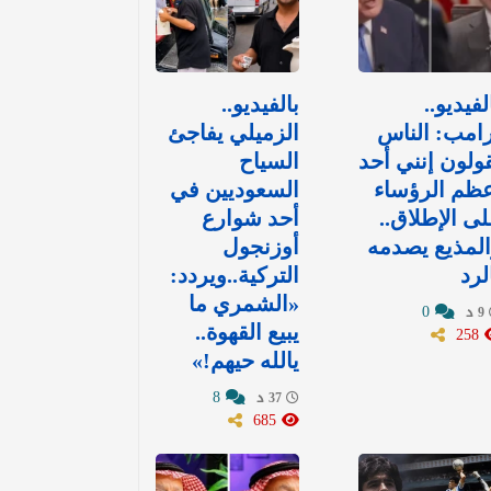
لفيديو..
بالفيديو..
امب: الناس
الزميلي يفاجئ
ولون إنني أحد
السياح
ظم الرؤساء
السعوديين في
ى الإطلاق..
أحد شوارع
لمذيع يصدمه
أوزنجول
لرد
التركية..ويردد:
«الشمري ما
0
9 د
258
يبيع القهوة..
يالله حيهم!»
8
37 د
685