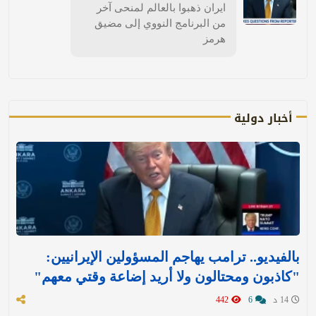
ايران ذهبوا بالعالم لمنحى آخر
من البرنامج النووي إلى مضيق
هرمز
أخبار دولية
بالفيديو.. ترامب يهاجم المسؤولين الإيرانيين:
"كاذبون ومحتالون ولا أريد إضاعة وقتي معهم"
14 د
6
442