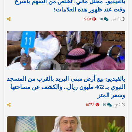
بالفيديو.. محلل مالي: تخلّص من السهم بأسرع
وقت عند ظهور هذه العلامات!
18 س
18
5008
بالفيديو: بيع أرض مبنى البريد بالقرب من المسجد
النبوي بـ 462 مليون ريال.. والكشف عن مساحتها
وسعر المتر
2 ي
19
10753