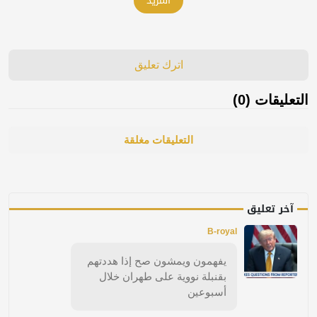
المزيد
اترك تعليق
التعليقات (0)
التعليقات مغلقة
آخر تعليق
B-royal
يفهمون ويمشون صح إذا هددتهم
بقنبلة نووية على طهران خلال
أسبوعين