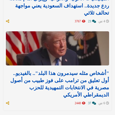
ردع جديدة.. استهداف السعودية يعني مواجهة
تحالف ثلاثي
4 س
23
3767
"أشخاص مثله سيدمرون هذا البلد".. بالفيديو..
أول تعليق من ترامب على فوز طبيب من أصول
مصرية في الانتخابات التمهيدية للحزب
الديمقراطي الأمريكي
6 س
37
2448