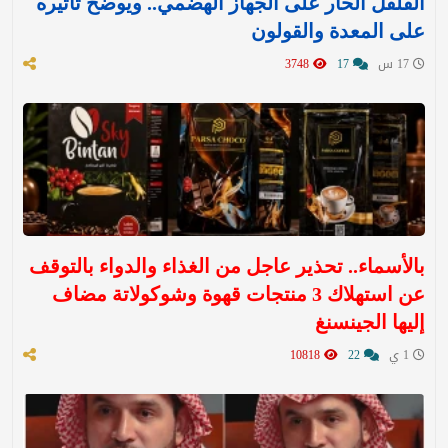
الفلفل الحار على الجهاز الهضمي.. ويوضح تأثيره
على المعدة والقولون
17 س
17
3748
بالأسماء.. تحذير عاجل من الغذاء والدواء بالتوقف
عن استهلاك 3 منتجات قهوة وشوكولاتة مضاف
إليها الجينسنغ
1 ي
22
10818