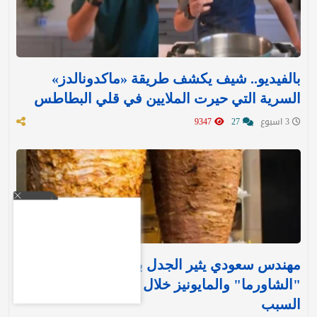
بالفيديو.. شيف يكشف طريقة «ماكدونالدز»
السرية التي حيرت الملايين في قلي البطاطس
3 اسبوع
27
9347
مهندس سعودي يثير الجدل بمقترح لإيقاف بيع
"الشاورما" والمايونيز خلال الصيف.. ويكشف عن
السبب