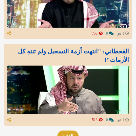
1 س
0
753
القحطاني: "انتهت أزمة التسجيل ولم تنتهِ كل
الأزمات"!
1 س
0
513