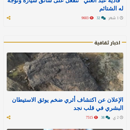
"فادية عبد الغني" تنفعل على سائق سيارة وتوجه
له الشتائم
1 شهر
32
9603
اخبار ثقافية
الإعلان عن اكتشاف أثري ضخم يوثق الاستيطان
البشري في قلب نجد
2 ي
38
7515