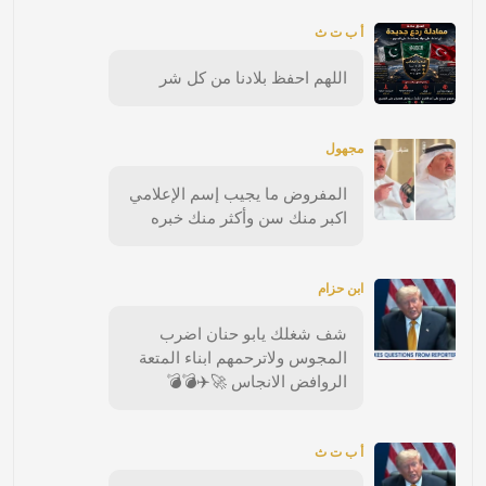
أ ب ت ث
اللهم احفظ بلادنا من كل شر
مجهول
المفروض ما يجيب إسم الإعلامي
اكبر منك سن وأكثر منك خبره
ابن حزام
شف شغلك يابو حنان اضرب
المجوس ولاترحمهم ابناء المتعة
الروافض الانجاس 🚀✈️💣💣
أ ب ت ث