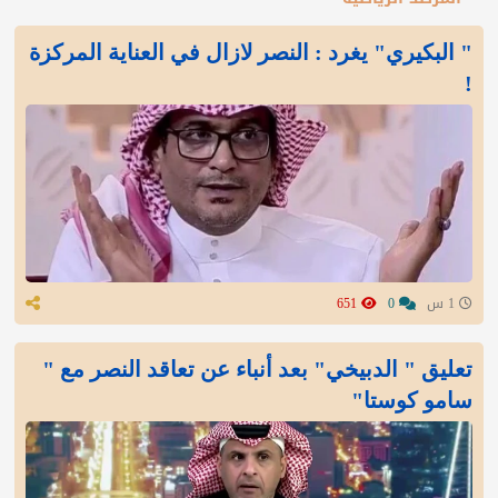
" البكيري" يغرد : النصر لازال في العناية المركزة
!
1 س
0
651
تعليق " الدبيخي" بعد أنباء عن تعاقد النصر مع "
سامو كوستا"