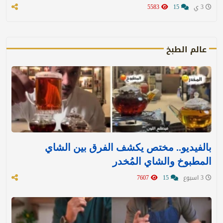
3 ي
15
5583
عالم الطبخ
بالفيديو.. مختص يكشف الفرق بين الشاي
المطبوخ والشاي المُخدر
3 اسبوع
15
7607