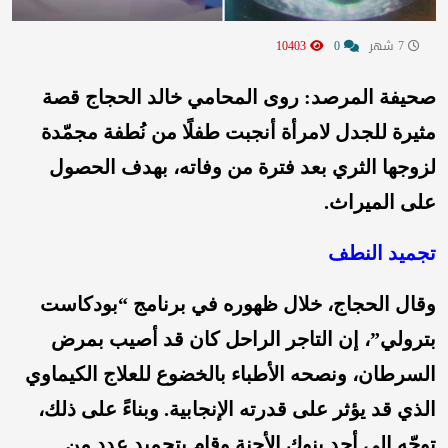
7 شهر
0
10403
صحيفة المرصد: روى المحامي خالد الحجاج قصة
مثيرة للجدل لامرأة أنجبت طفلًا من نُطفة مجمّدة
لزوجها الثري بعد فترة من وفاته، بهدف الحصول
على الميراث.
تجميد النطف
وقال الحجاج، خلال ظهوره في برنامج “بودكاست
بترولي”، إن التاجر الراحل كان قد أصيب بمرض
السرطان، ونصحه الأطباء بالخضوع للعلاج الكيماوي
الذي قد يؤثر على قدرته الإنجابية. وبناءً على ذلك،
توجّه إلى أحد بنوك الأجنة وقام بتجميد عدد من