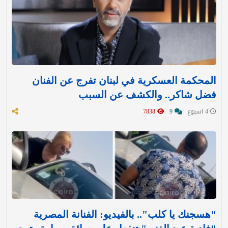
المحكمة العسكرية في لبنان تفرج عن الفنان
فضل شاكر.. والكشف عن السبب
4 اسبوع
9
7838
"هسجنك يا كلب".. بالفيديو: الفنانة المصرية