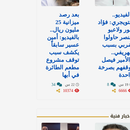
لفيديو..
بعد رصد
تويجري: فؤاد
ميزانية 25
ور ولاعبو
مليون ريال..
نصر حاولوا
بالفيديو: أمين
ربي بسبب
عسير سابقاً
هريفي..
يكشف سبب
لأمير فيصل
توقف مشروع
وقفهم بصرخة
مطعم الطائرة
حدة
في أبها
34
8
19 س
22 س
10374
6666
خبار فنية