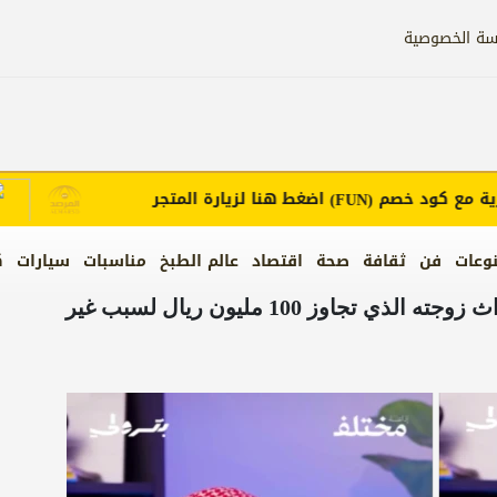
سة الخصوصية
ع كود خصم
اضغط هنا لزيارة المتجر
إع
(FUN)
وعات
فن
ثقافة
صحة
اقتصاد
عالم الطبخ
مناسبات
سيارات
ك
بالفيديو.. محام يروي قصة رجل فقد ميراث زوجته الذي تجاوز 100 مليون ريال لسبب غير