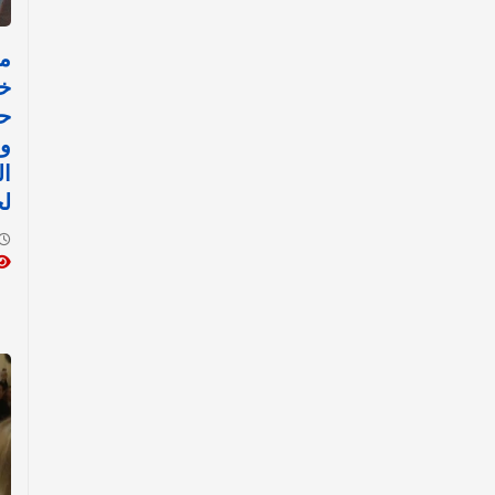
مص
خا
حر
وق
ال
ل