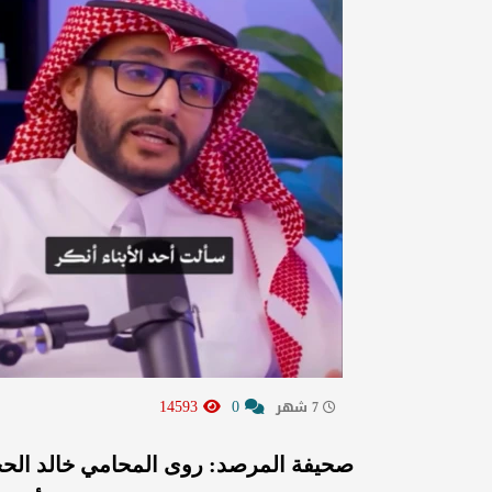
14593
0
7 شهر
صحيفة المرصد: روى المحامي خالد الح