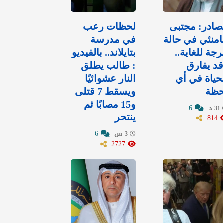
ادر: مجتبى
لحظات رعب
منئي في حالة
في مدرسة
جة للغاية..
بتايلاند.. بالفيديو
د يفارق
: طالب يطلق
حياة في أي
النار عشوائيًا
حظة
ويسقط 7 قتلى
و15 مصابًا ثم
6
31 د
814
ينتحر
6
3 س
2727