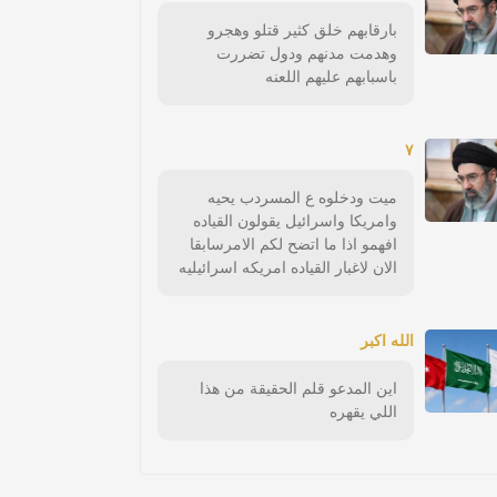
بارقابهم خلق كثير قتلو وهجرو
وهدمت مدنهم ودول تضررت
باسبابهم عليهم اللعنه
٧
ميت ودخلوه ع المسردب يحيه
وامريكا واسرائيل يقولون القياده
افهمو اذا ما اتضح لكم الامرسابقا
الان لاغبار القياده امريكه اسرائيليه
الله اكبر
اين المدعو قلم الحقيقة من هذا
اللي يقهره