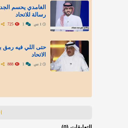
الغامدي يحسم الجد
رسالة للاتحاد
725
1
1 س
‏حتى اللي فيه رمق ب
الاتحاد
888
1
2 س
ا
التعليقات (0)