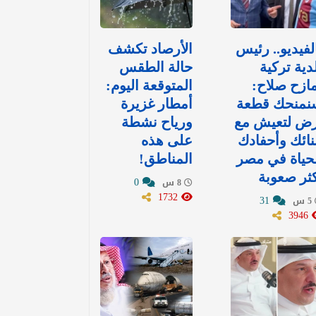
لفيديو.. رئيس
الأرصاد تكشف
دية تركية
حالة الطقس
ازح صلاح:
المتوقعة اليوم:
نمنحك قطعة
أمطار غزيرة
رض لتعيش مع
ورياح نشطة
نائك وأحفادك
على هذه
حياة في مصر
المناطق!
ثر صعوبة
0
8 س
1732
31
5 س
3946