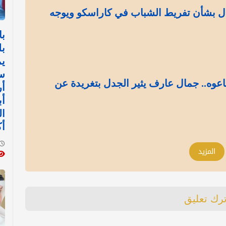
ل بشأن تفريط الشباب في كاراسكو ويوجه
با
بل
يم
س
اعوه.. جمال عارف يثير الجدل بتغريدة عن
أ
أب
ال
أك
المزيد
ترك تعليق