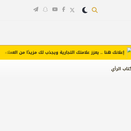
لانك هنا .. يعزز علامتك التجارية ويجذب لك مزيدًا من العملاء (اضغط 
تاب الرأي