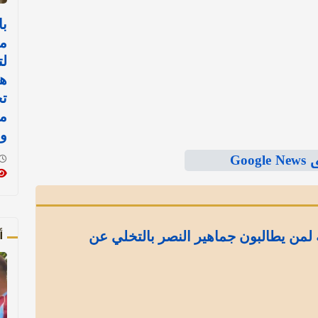
با
م
لت
هن
تح
م
وا
Goo
أ
لمن يطالبون جماهير النصر بالتخلي عن