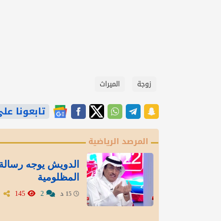
زوجة
الميراث
تابعونا على gle News
المرصد الرياضية
الدويش يوجه رسالة 
المظلومية
145
2
15 د