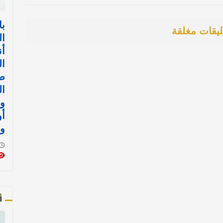
با
ليقات مغلقة
ال
أن
ال
ض
ال
وا
أ
وا
أ