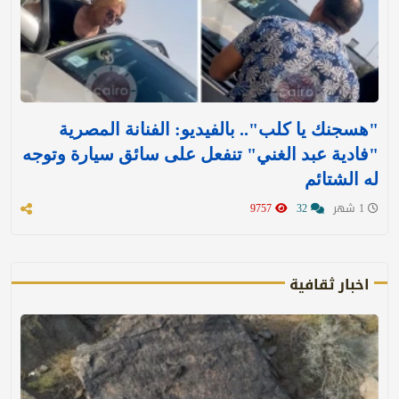
"هسجنك يا كلب".. بالفيديو: الفنانة المصرية
"فادية عبد الغني" تنفعل على سائق سيارة وتوجه
له الشتائم
1 شهر
32
9757
اخبار ثقافية