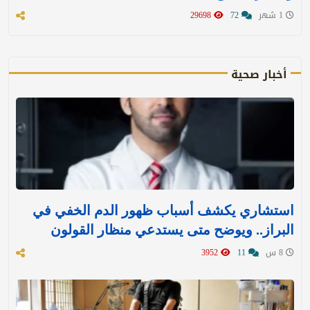
1 شهر
72
29698
أخبار صحية
استشاري يكشف أسباب ظهور الدم الخفي في
البراز.. ويوضح متى يستدعي منظار القولون
8 س
11
3952