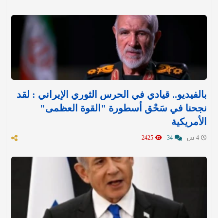
بالفيديو.. قيادي في الحرس الثوري الإيراني : لقد
نجحنا في سَحْق أسطورة "القوة العظمى"
الأمريكية
4 س
34
2425