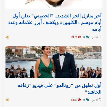
آخر منازل الحر الشديد.. "الحصيني" يعلن أول
أيام موسم «الكليبين» ويكشف أبرز علاماته وعدد
أيامه
4 س
8
6039
أول تعليق من "رونالدو" على فيديو "زفافه
الحاشد"
6 س
9
5875