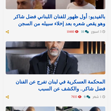
بالفيديو: أول ظهور للفنان اللبناني فضل شاكر
وهو يقص شعره بعد إخلاء سبيله من السجن
3 اسبوع
10
10460
المحكمة العسكرية في لبنان تفرج عن الفنان
فضل شاكر.. والكشف عن السبب
1 شهر
9
7935