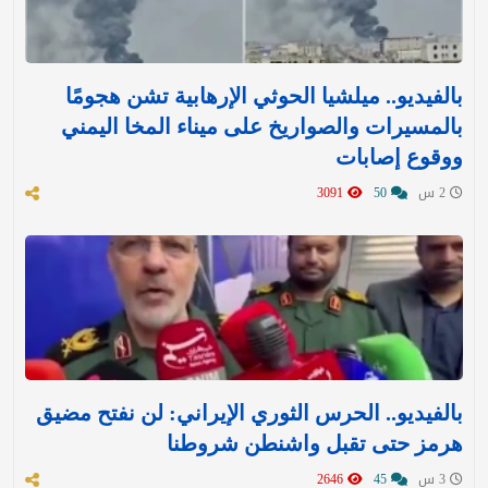
بالفيديو.. ميلشيا الحوثي الإرهابية تشن هجومًا
بالمسيرات والصواريخ على ميناء المخا اليمني
ووقوع إصابات
2 س
50
3091
بالفيديو.. الحرس الثوري الإيراني: لن نفتح مضيق
هرمز حتى تقبل واشنطن شروطنا
3 س
45
2646