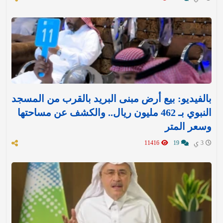
بالفيديو: بيع أرض مبنى البريد بالقرب من المسجد
النبوي بـ 462 مليون ريال.. والكشف عن مساحتها
وسعر المتر
3 ي
19
11416