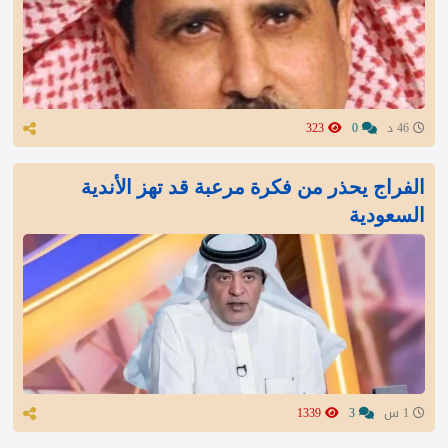
46 د
0
323
الفراج يحذر من فكرة مرعبة قد تهز الأندية
السعودية
1 س
3
1339