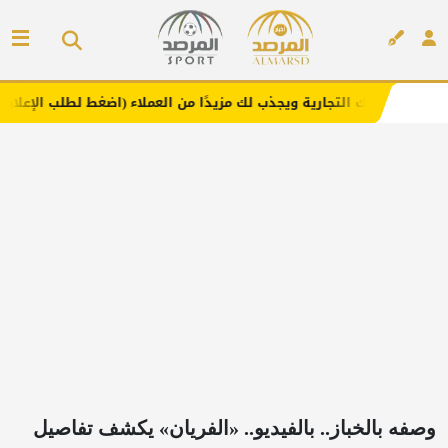
تجارية ويجذب لك مزيدًا من العملاء (اضغط لطلب الإعلان)
مف
إعلان
وصفه بالخباز.. بالفيديو.. «الفريان» يكشف تفاصيل