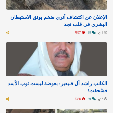
الإعلان عن اكتشاف أثري ضخم يوثق الاستيطان
البشري في قلب نجد
3 ي
38
7897
الكاتب راشد آل قنيعير: بعوضة لبست ثوب الأسد
فسُحقت!
5 ي
39
7388