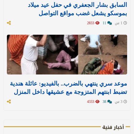
السابق بشار الجعفري في حفل عيد ميلاد
بموسكو يشعل غضب مواقع التواصل
1 س
11
2833
موعد سري ينتهي بالضرب.. بالفيديو: عائلة هندية
تضبط ابنتهم المتزوجة مع عشيقها داخل المنزل
3 س
38
4333
أخبار فنية