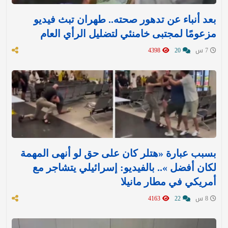
بعد أنباء عن تدهور صحته.. طهران تبث فيديو
مزعومًا لمجتبى خامنئي لتضليل الرأي العام
7 س
20
4398
بسبب عبارة «هتلر كان على حق لو أنهى المهمة
لكان أفضل ».. بالفيديو: إسرائيلي يتشاجر مع
أمريكي في مطار مانيلا
8 س
22
4163