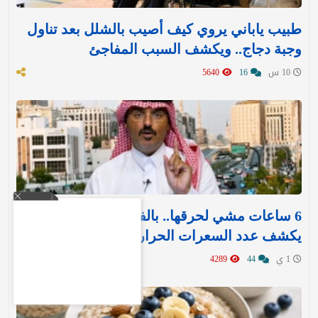
طبيب ياباني يروي كيف أصيب بالشلل بعد تناول
وجبة دجاج.. ويكشف السبب المفاجئ
10 س
16
5640
6 ساعات مشي لحرقها.. بالفيديو: الأحمدي
يكشف عدد السعرات الحرارية في شاورما واحدة
1 ي
44
4289