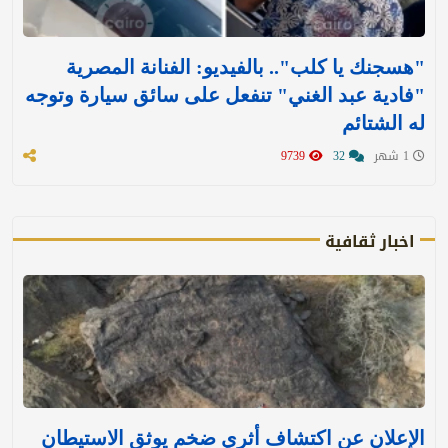
"هسجنك يا كلب".. بالفيديو: الفنانة المصرية
"فادية عبد الغني" تنفعل على سائق سيارة وتوجه
له الشتائم
1 شهر
32
9739
اخبار ثقافية
الإعلان عن اكتشاف أثري ضخم يوثق الاستيطان