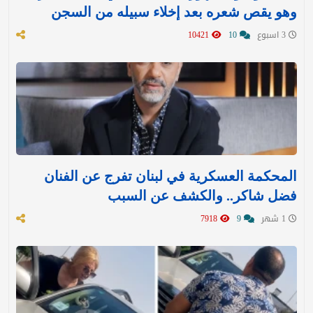
وهو يقص شعره بعد إخلاء سبيله من السجن
3 اسبوع
10
10421
المحكمة العسكرية في لبنان تفرج عن الفنان
فضل شاكر.. والكشف عن السبب
1 شهر
9
7918