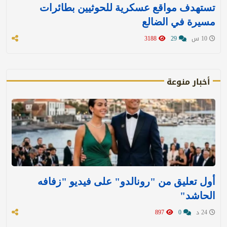
تستهدف مواقع عسكرية للحوثيين بطائرات
مسيرة في الضالع
10 س
29
3188
أخبار منوعة
أول تعليق من "رونالدو" على فيديو "زفافه
الحاشد"
24 د
0
897