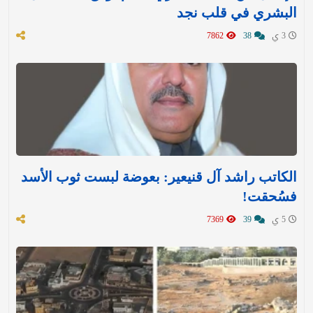
البشري في قلب نجد
3 ي
38
7862
الكاتب راشد آل قنيعير: بعوضة لبست ثوب الأسد
فسُحقت!
5 ي
39
7369