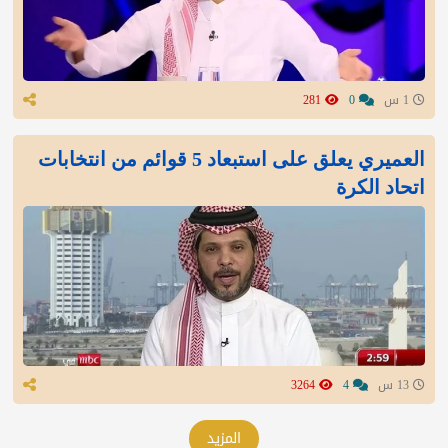
1 س
0
281
العميري يعلق على استبعاد 5 قوائم من انتخابات
اتحاد الكرة
13 س
4
3264
المزيد