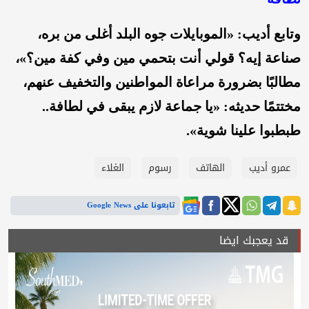
وتابع أديب: «الموبايلات جوه البلد أغلى من بره،
صناعة إيه؟ قولي أنت بتحمي مين وفي كفة مين؟»،
مطالبًا بضرورة مراعاة المواطنين والتخفيف عنهم،
مختتمًا حديثه: «يا جماعة لازم يبقى في لطافة..
طبطبوا علينا شوية».
عمرو أديب
الهاتف
رسوم
الغلاء
تابعونا على Google News
قد يعجبك ايضا