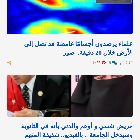
علماء يرصدون أجسامًا غامضة قد تصل إلى
الأرض خلال 20 دقيقة.. صور
2 س
9
1477
مريض نفسي و أوهم والدتي بأنه في الثانوية
وسيدخل الجامعة .. بالفيديو.. شقيقة المتهم