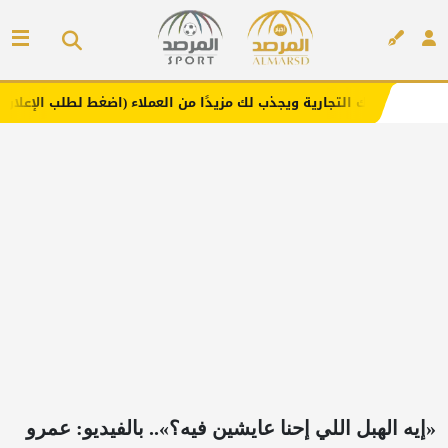
تجارية ويجذب لك مزيدًا من العملاء (اضغط لطلب الإعلان)
مفا
إعلان
«إيه الهبل اللي إحنا عايشين فيه؟».. بالفيديو: عمرو