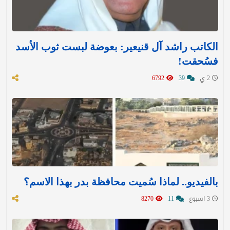
الكاتب راشد آل قنيعير: بعوضة لبست ثوب الأسد
فسُحقت!
2 ي
39
6792
بالفيديو.. لماذا سُميت محافظة بدر بهذا الاسم؟
3 اسبوع
11
8270