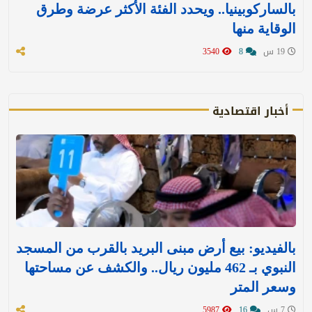
بالساركوبينيا.. ويحدد الفئة الأكثر عرضة وطرق
الوقاية منها
19 س
8
3540
أخبار اقتصادية
بالفيديو: بيع أرض مبنى البريد بالقرب من المسجد
النبوي بـ 462 مليون ريال.. والكشف عن مساحتها
وسعر المتر
7 س
16
5987