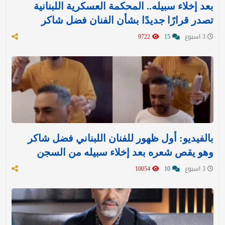
بعد إخلاء سبيله.. المحكمة العسكرية اللبنانية
تصدر قرارًا جديدًا بشأن الفنان فضل شاكر
3 اسبوع
15
9722
بالفيديو: أول ظهور للفنان اللبناني فضل شاكر
وهو يقص شعره بعد إخلاء سبيله من السجن
3 اسبوع
10
10054