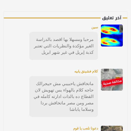
آخر تعليق
سين
مرحبا ومسهلا بها اقصد بالدراسة
الغير مؤكدة والنظريات التي تعتبر
كذبة إبريل في غير شهر ابريل
كلام فشينق يابيه
ماتخافش ياحبيبي مش حيجرالك
حاجه كلام بالهواء بس تهويش لان
القطاع ده بالذات ادارته كامله في
مصر ومن مصر ماتخافش بردا
وسلاما ياباشا
دعونا نلعب يا قوم