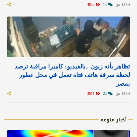
13 س
14
4855
تظاهر بأنه زبون ..بالفيديو: كاميرا مراقبة ترصد
لحظة سرقة هاتف فتاة تعمل في محل عطور
بمصر
13 س
22
3611
أخبار منوعة