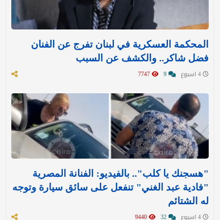
المحكمة العسكرية في لبنان تفرج عن الفنان
فضل شاكر.. والكشف عن السبب
4 اسبوع
9
7747
"هسجنك يا كلب".. بالفيديو: الفنانة المصرية
"فادية عبد الغني" تنفعل على سائق سيارة وتوجه
له الشتائم
4 اسبوع
32
9440