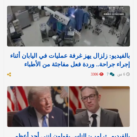
بالفيديو: زلزال يهز غرفة عمليات في اليابان أثناء
إجراء جراحة.. وردة فعل مفاجئة من الأطباء
6 س
7
3306
بالفيديو.. ترامب: الناس يقولون إنني أحد أعظم