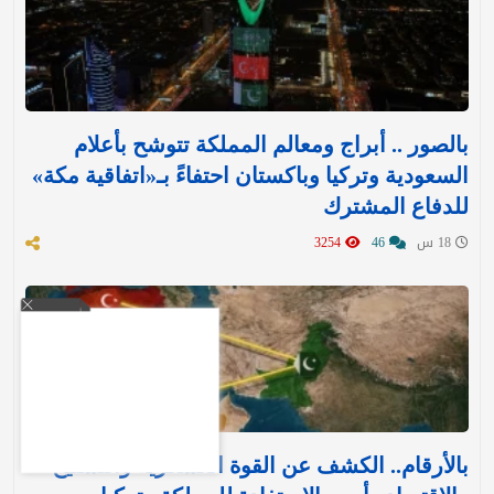
بالصور .. أبراج ومعالم المملكة تتوشح بأعلام
السعودية وتركيا وباكستان احتفاءً بـ«اتفاقية مكة»
للدفاع المشترك‬⁩ ‏
18 س
46
3254
بالأرقام.. الكشف عن القوة العسكرية والتسليح