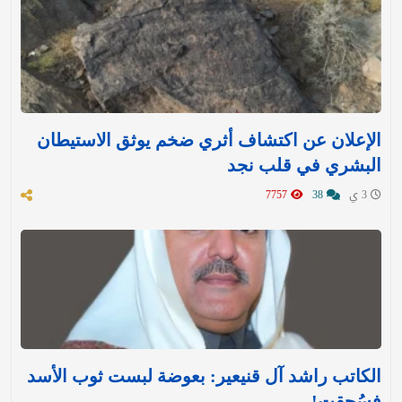
الإعلان عن اكتشاف أثري ضخم يوثق الاستيطان
البشري في قلب نجد
3 ي
38
7757
الكاتب راشد آل قنيعير: بعوضة لبست ثوب الأسد
فسُحقت!