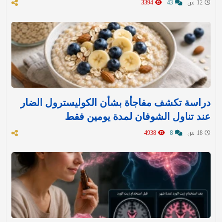
12 س
43
3394
دراسة تكشف مفاجأة بشأن الكوليسترول الضار
عند تناول الشوفان لمدة يومين فقط
18 س
8
4938