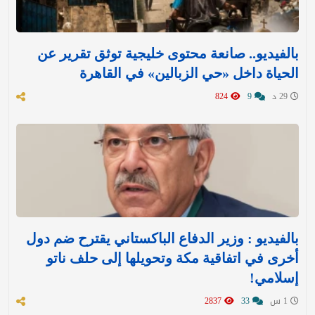
بالفيديو.. صانعة محتوى خليجية توثق تقرير عن
الحياة داخل «حي الزبالين» في القاهرة
29 د
9
824
بالفيديو : وزير الدفاع الباكستاني يقترح ضم دول
أخرى في اتفاقية مكة وتحويلها إلى حلف ناتو
إسلامي!
1 س
33
2837