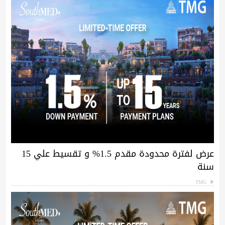
عرض لفترة محدودة مقدم 1.5% و تقسيط علي 15
سنة
TMG