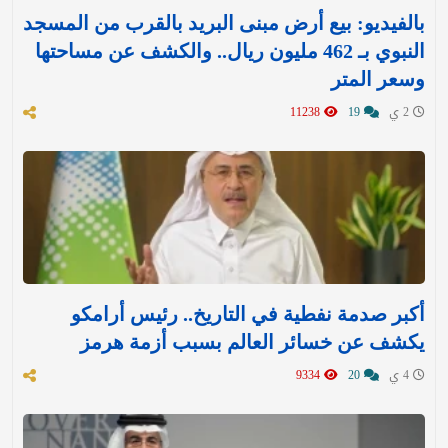
بالفيديو: بيع أرض مبنى البريد بالقرب من المسجد
النبوي بـ 462 مليون ريال.. والكشف عن مساحتها
وسعر المتر
2 ي
19
11238
أكبر صدمة نفطية في التاريخ.. رئيس أرامكو
يكشف عن خسائر العالم بسبب أزمة هرمز
4 ي
20
9334