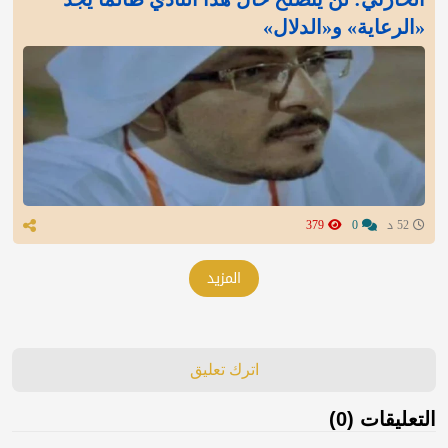
«الرعاية» و«الدلال»
52 د
0
379
المزيد
اترك تعليق
التعليقات (0)