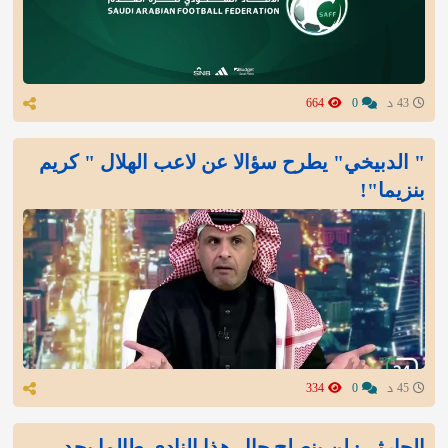
43 د
0
664
" الدبيخي" يطرح سؤالا عن لاعب الهلال " كريم
بنزيما"!
45 د
0
334
الحارثي: لن ينصلح حال هذا النادي طالما يجد