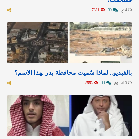
4 ي
39
7321
بالفيديو.. لماذا سُميت محافظة بدر بهذا الاسم؟
3 اسبوع
11
8553