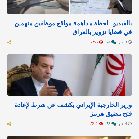
بالفيديو.. لحظة مداهمة مواقع موظفين متهمين
في قضايا تزوير بالعراق
3 س
24
2256
وزير الخارجية الإيراني يكشف عن شرط لإعادة
فتح مضيق هرمز
4 س
73
5212