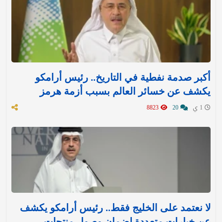
أكبر صدمة نفطية في التاريخ.. رئيس أرامكو
يكشف عن خسائر العالم بسبب أزمة هرمز
1 ي
20
8823
لا نعتمد على الخليج فقط.. رئيس أرامكو يكشف
عن خيارات متعددة لضمان وصول منتجات