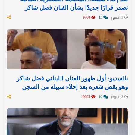
تصدر قرارًا جديدًا بشأن الفنان فضل شاكر
3 اسبوع
15
9760
بالفيديو: أول ظهور للفنان اللبناني فضل شاكر
وهو يقص شعره بعد إخلاء سبيله من السجن
3 اسبوع
10
10093