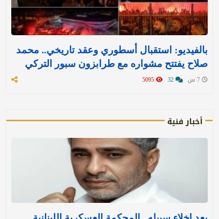
بالفيديو: استقبال أسطوري وعقد تاريخي.. محمد
صلاح يفتتح مشواره مع طرابزون سبور التركي
7 س
32
5095
أخبار فنية
بعد إخلاء سبيله.. المحكمة العسكرية اللبنانية