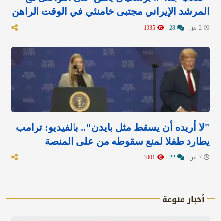
المرشد الإيراني مجتبى خامنئي في الوقت الراهن
2 س
28
1935
"لا أريده أن يسقط مثل بايدن".. بالفيديو: ترامب
يطارد طفلا لمنع سقوطه من على المنصة
7 س
22
3001
أخبار منوعة