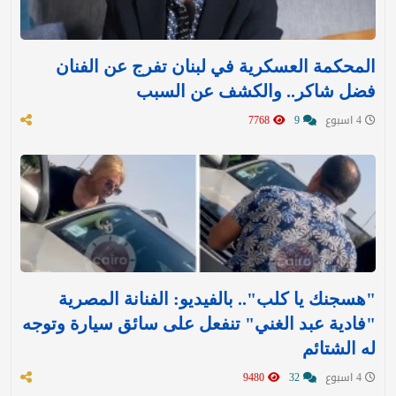
المحكمة العسكرية في لبنان تفرج عن الفنان
فضل شاكر.. والكشف عن السبب
4 اسبوع
9
7768
"هسجنك يا كلب".. بالفيديو: الفنانة المصرية
"فادية عبد الغني" تنفعل على سائق سيارة وتوجه
له الشتائم
4 اسبوع
32
9480