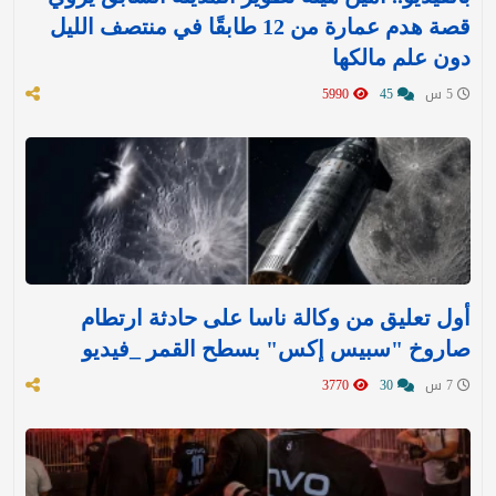
قصة هدم عمارة من 12 طابقًا في منتصف الليل
دون علم مالكها
5 س
45
5990
أول تعليق من وكالة ناسا على حادثة ارتطام
صاروخ "سبيس إكس" بسطح القمر _فيديو
7 س
30
3770