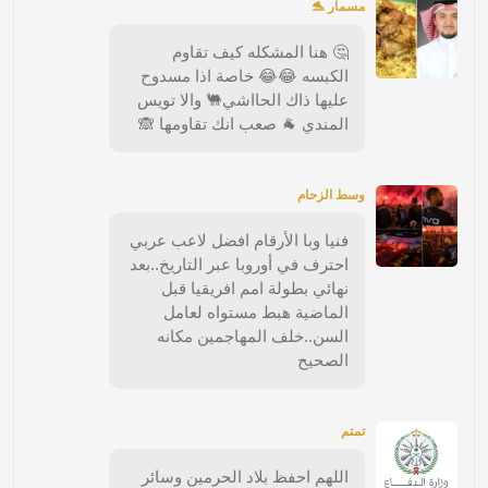
مسمار 🐬
🤔 هنا المشكله كيف تقاوم
الكبسه 😂😂 خاصة اذا مسدوح
عليها ذاك الحااشي🐫 والا تويس
المندي 🐐 صعب انك تقاومها 🙈
وسط الزحام
فنيا وبا الأرقام افضل لاعب عربي
احترف في أوروبا عبر التاريخ..بعد
نهائي بطولة امم افريقيا قبل
الماضية هبط مستواه لعامل
السن..خلف المهاجمين مكانه
الصحيح
تمتم
اللهم احفظ بلاد الحرمين وسائر