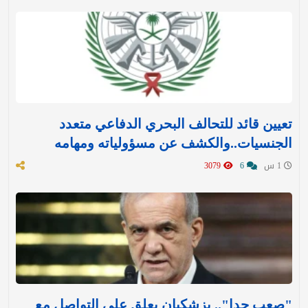
تعيين قائد للتحالف البحري الدفاعي متعدد
الجنسيات..والكشف عن مسؤولياته ومهامه
1 س
6
3079
"صعب جدا".. بزشكيان يعلق على التواصل مع