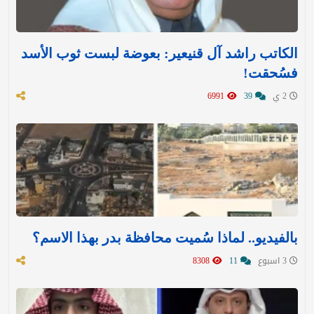
الكاتب راشد آل قنيعير: بعوضة لبست ثوب الأسد
فسُحقت!
2 ي
39
6991
بالفيديو.. لماذا سُميت محافظة بدر بهذا الاسم؟
3 اسبوع
11
8308