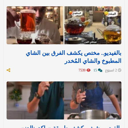
بالفيديو.. مختص يكشف الفرق بين الشاي
المطبوخ والشاي المُخدر
2 اسبوع
15
7539
بالفيديو.. شيف يكشف طريقة «ماكدونالدز»