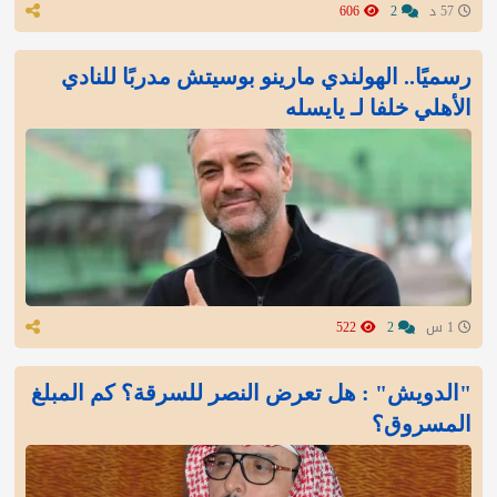
57 د
2
606
رسميًا.. الهولندي مارينو بوسيتش مدربًا للنادي
الأهلي خلفا لـ يايسله
1 س
2
522
"الدويش" : هل تعرض النصر للسرقة؟ كم المبلغ
المسروق؟