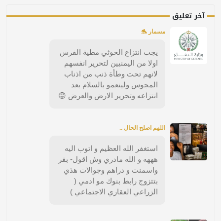
آخر تعليق
مسمار 🐬
يجب انتزاع الحوثي مطية الفرس
اولا من اليمنيين لتحرير انفسهم
لانهم تحت وطأة ذنب من اذناب
المجوس ولينعمو بالسلام بعد
انتزاعه وتحرير الارض والعرض 😡
اللهم اصلح الحال ..
استغفر الله العظيم و اتوب اليه
هههه و الله مادري وش اقول- بقر
واسمنت و دراهم وجوالات هذي
بتتزوج رابط بنوك مو ادمي (
الزراعي العقاري الاجتماعي )