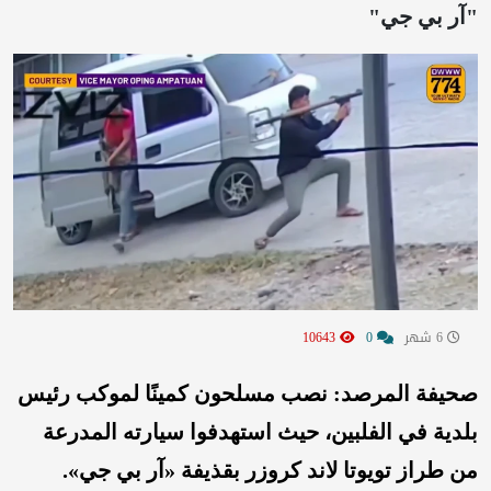
"آر بي جي"
6 شهر
0
10643
صحيفة المرصد: نصب مسلحون كمينًا لموكب رئيس
بلدية في الفلبين، حيث استهدفوا سيارته المدرعة
من طراز تويوتا لاند كروزر بقذيفة «آر بي جي».