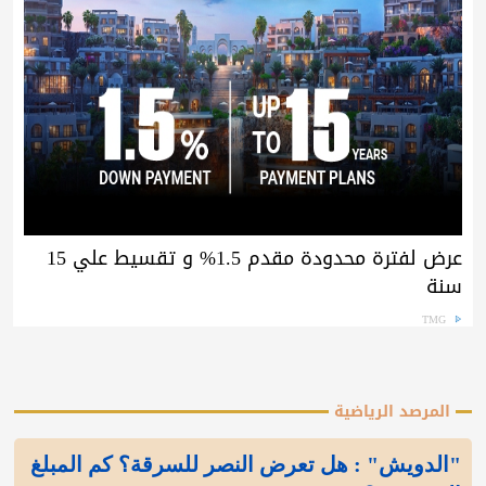
عرض لفترة محدودة مقدم 1.5% و تقسيط علي 15
سنة
TMG
المرصد الرياضية
"الدويش" : هل تعرض النصر للسرقة؟ كم المبلغ