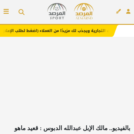
جارية ويجذب لك مزيدًا من العملاء (اضغط لطلب الإعلان)
مفا
إعلان
بالفيديو.. مالك الإبل عبدالله الدبوس : قعيد ماهو