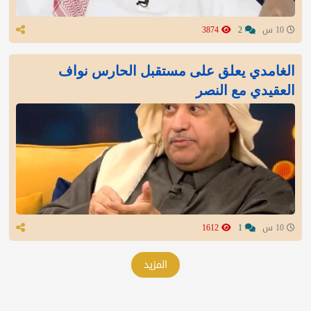
10 س
2
3874
الغامدي يعلق على مستقبل الحارس نواف
العقيدي مع النصر
10 س
1
1612
المزيد