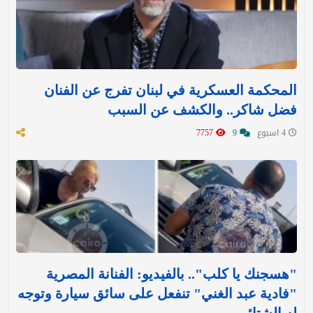
المحكمة العسكرية في لبنان تفرج عن الفنان
فضل شاكر.. والكشف عن السبب
4 اسبوع
9
7757
"هسجنك يا كلب".. بالفيديو: الفنانة المصرية
"فادية عبد الغني" تنفعل على سائق سيارة وتوجه
له الشتائم