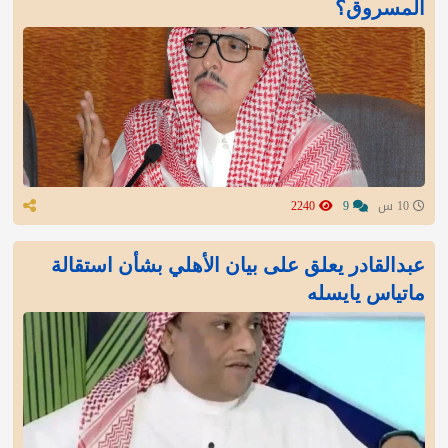
المسروق؟
10 س
9
2240
عبدالقادر يعلق على بيان الأهلي بشأن استقالة
ماتياس يايسله