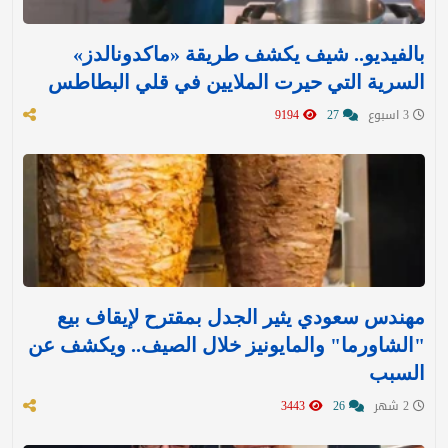
بالفيديو.. شيف يكشف طريقة «ماكدونالدز»
السرية التي حيرت الملايين في قلي البطاطس
3 اسبوع
27
9194
مهندس سعودي يثير الجدل بمقترح لإيقاف بيع
"الشاورما" والمايونيز خلال الصيف.. ويكشف عن
السبب
2 شهر
26
3443