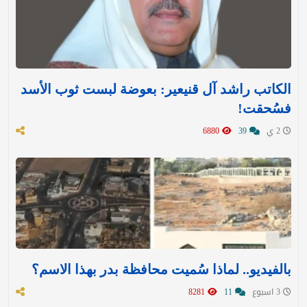
الكاتب راشد آل قنيعير: بعوضة لبست ثوب الأسد
فسُحقت!
2 ي
39
6880
بالفيديو.. لماذا سُميت محافظة بدر بهذا الاسم؟
3 اسبوع
11
8281