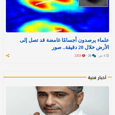
علماء يرصدون أجسامًا غامضة قد تصل إلى
الأرض خلال 20 دقيقة.. صور
4 س
20
2353
أخبار فنية