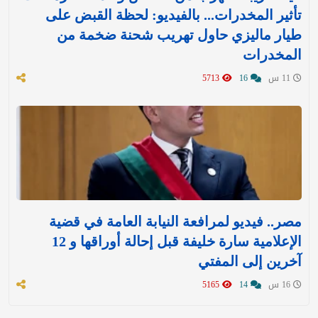
تأثير المخدرات... بالفيديو: لحظة القبض على
طيار ماليزي حاول تهريب شحنة ضخمة من
المخدرات
11 س
16
5713
مصر.. فيديو لمرافعة النيابة العامة في قضية
الإعلامية سارة خليفة قبل إحالة أوراقها و 12
آخرين إلى المفتي
16 س
14
5165