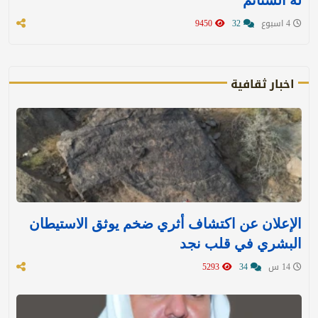
4 اسبوع
32
9450
اخبار ثقافية
الإعلان عن اكتشاف أثري ضخم يوثق الاستيطان
البشري في قلب نجد
14 س
34
5293