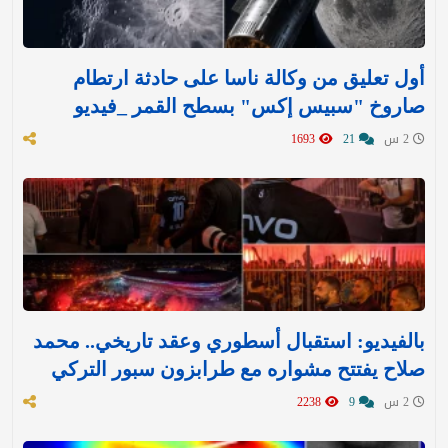
أول تعليق من وكالة ناسا على حادثة ارتطام
صاروخ "سبيس إكس" بسطح القمر _فيديو
2 س
21
1693
بالفيديو: استقبال أسطوري وعقد تاريخي.. محمد
صلاح يفتتح مشواره مع طرابزون سبور التركي
2 س
9
2238