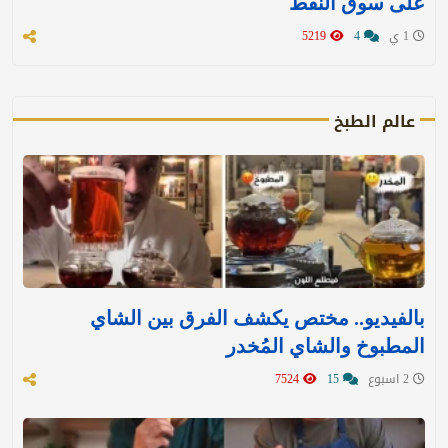
على سوق النفط
1 ي
4
5219
عالم الطبخ
بالفيديو.. مختص يكشف الفرق بين الشاي
المطبوخ والشاي المُخدر
2 اسبوع
15
7524