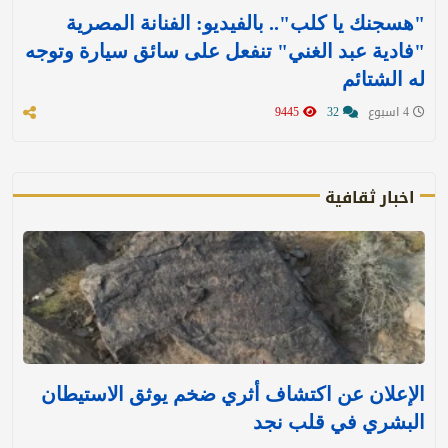
"هسجنك يا كلب".. بالفيديو: الفنانة المصرية
"فادية عبد الغني" تنفعل على سائق سيارة وتوجه
له الشتائم
4 اسبوع
32
9445
اخبار ثقافية
الإعلان عن اكتشاف أثري ضخم يوثق الاستيطان
البشري في قلب نجد