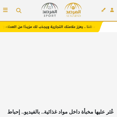
 هنا .. يعزز علامتك التجارية ويجذب لك مزيدًا من العملاء (اضغط لطلب الإع
إعلان
عُثر عليها مخبأة داخل مواد غذائية.. بالفيديو.. إحباط