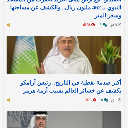
النبوي بـ 462 مليون ريال.. والكشف عن مساحتها
وسعر المتر
9 س
16
6688
أكبر صدمة نفطية في التاريخ.. رئيس أرامكو
يكشف عن خسائر العالم بسبب أزمة هرمز
1 ي
20
8628