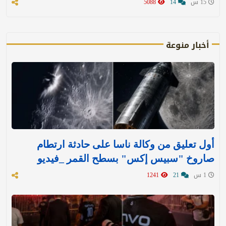
15 س
14
5088
أخبار منوعة
أول تعليق من وكالة ناسا على حادثة ارتطام
صاروخ "سبيس إكس" بسطح القمر _فيديو
1 س
21
1241