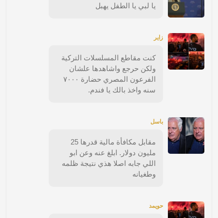
يا لبي يا الطفل يهبل
زاير
كنت مقاطع المسلسلات التركية
ولكن حرجع واشاهدها علشان
الفرعون المصري حضارة ٧٠٠٠
سنه واخذ بالك يا فندم.
باسل
مقابل مكافأة مالية قدرها 25
مليون دولار. ابلغ عنه وعن ابو
اللي جابه اصلا هذي نتيجة ظلمه
وطغيانه
حويمد