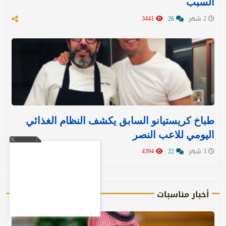
السبب
2 شهر
26
3441
طباخ كريستيانو السابق يكشف النظام الغذائي
اليومي للاعب النصر
3 شهر
22
4394
أخبار مناسبات