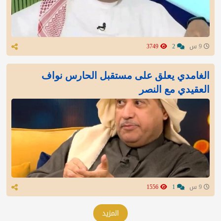
9 س
2
3749
الغامدي يعلق على مستقبل الحارس نواف
العقيدي مع النصر
9 س
1
1556
المزيد