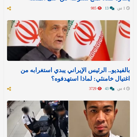
1 س
13
985
بالفيديو.. الرئيس الإيراني يبدي استغرابه من
اغتيال خامنئي: لماذا استهدفوه؟
4 س
43
3729