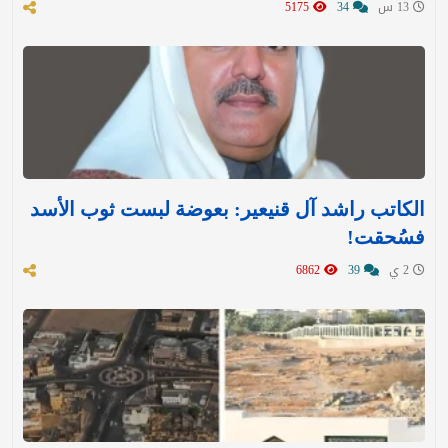
13 س
34
5175
الكاتب راشد آل قنيعير: بعوضة لبست ثوب الأسد
فسُحقت!
2 ي
39
6862