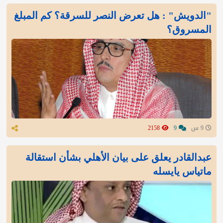
"الدويش" : هل تعرض النصر للسرقة؟ كم المبلغ
المسروق؟
9 س
9
2158
عبدالقادر يعلق على بيان الأهلي بشأن استقالة
ماتياس يايسله