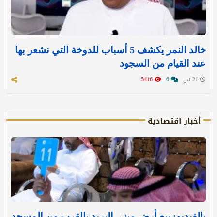
خالد النمر يكشف 5 أسباب للدوخة التي نشعر بها
عند القيام من السجود
21 س
6
5416
أخبار اقتصادية
بالفيديو: بيع أرض مبنى البريد بالقرب من المسجد