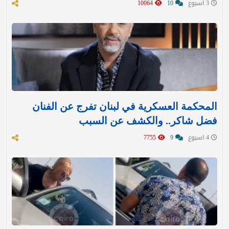
3 اسبوع
10
10064
المحكمة العسكرية في لبنان تفرج عن الفنان
فضل شاكر.. والكشف عن السبب
4 اسبوع
9
7755