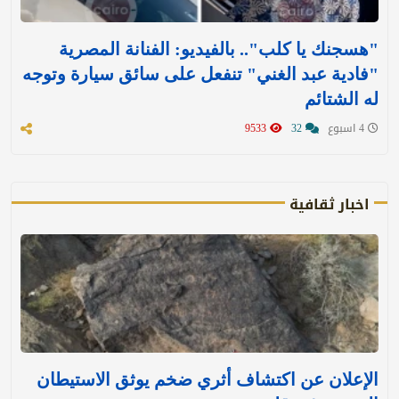
"هسجنك يا كلب".. بالفيديو: الفنانة المصرية
"فادية عبد الغني" تنفعل على سائق سيارة وتوجه
له الشتائم
4 اسبوع
32
9533
اخبار ثقافية
الإعلان عن اكتشاف أثري ضخم يوثق الاستيطان