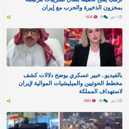
بمخزون الذخيرة والحرب مع إيران
1 س
9
1034
بالفيديو.. خبير عسكري يوضح دلالات كشف
مخطط الحوثيين والميليشيات الموالية لإيران
لاستهداف المملكة
3 س
30
3993