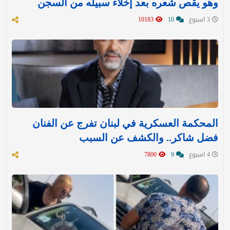
وهو يقص شعره بعد إخلاء سبيله من السجن
3 اسبوع
10
10183
المحكمة العسكرية في لبنان تفرج عن الفنان
فضل شاكر.. والكشف عن السبب
4 اسبوع
9
7800