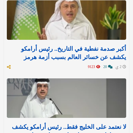
أكبر صدمة نفطية في التاريخ.. رئيس أرامكو
يكشف عن خسائر العالم بسبب أزمة هرمز
2 ي
20
9123
لا نعتمد على الخليج فقط.. رئيس أرامكو يكشف