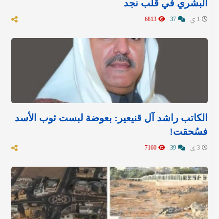
البشري في قلب نجد
1 ي
37
6813
الكاتب راشد آل قنيعير: بعوضة لبست ثوب الأسد
فسُحقت!
3 ي
39
7160