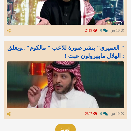
10 س
0
2419
" العميري" ينشر صورة للاعب " مالكوم" ..ويعلق
: الهلال مايهرولون عبث !
10 س
0
2897
المزيد