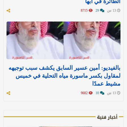
الطائرة في أبها
13 س
29
8715
بالفيديو: أمين عسير السابق يكشف سبب توجيهه
لمقاول بكسر ماسورة مياه التحلية في خميس
مشيط عمدًا
13 س
10
9682
أخبار فنية