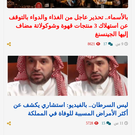
بالأسماء.. تحذير عاجل من الغذاء والدواء بالتوقف
عن استهلاك 3 منتجات قهوة وشوكولاتة مضاف
إليها الجينسنغ
9 س
17
8621
ليس السرطان.. بالفيديو: استشاري يكشف عن
أكثر الأمراض المسببة للوفاة في المملكة
11 س
15
5728