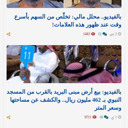
بالفيديو.. محلل مالي: تخلّص من السهم بأسرع
وقت عند ظهور هذه العلامات!
2 س
12
1483
بالفيديو: بيع أرض مبنى البريد بالقرب من المسجد
النبوي بـ 462 مليون ريال.. والكشف عن مساحتها
وسعر المتر
1 ي
18
9711