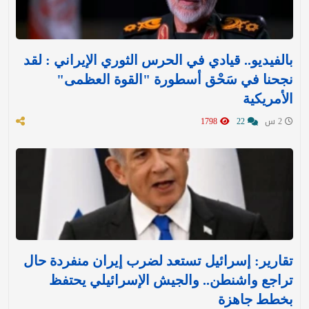
بالفيديو.. قيادي في الحرس الثوري الإيراني : لقد
نجحنا في سَحْق أسطورة "القوة العظمى"
الأمريكية
2 س
22
1798
تقارير: إسرائيل تستعد لضرب إيران منفردة حال
تراجع واشنطن.. والجيش الإسرائيلي يحتفظ
بخطط جاهزة