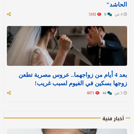
الحاشد"
4 س
8
5192
بعد 4 أيام من زواجهما.. عروس مصرية تطعن
زوجها بسكين في الفيوم لسبب غريب!
5 س
44
6071
أخبار فنية