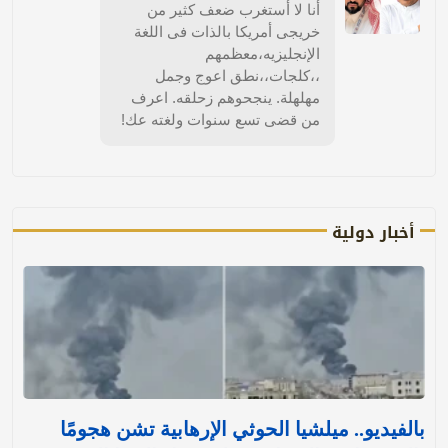
أنا لا أستغرب ضعف كثير من
خريجى أمريكا بالذات فى اللغة
الإنجليزيه،معظمهم
،،كلجات،،نطق اعوج وجمل
مهلهلة. ينجحوهم زحلقه. اعرف
من قضى تسع سنوات ولغته عك!
أخبار دولية
بالفيديو.. ميلشيا الحوثي الإرهابية تشن هجومًا