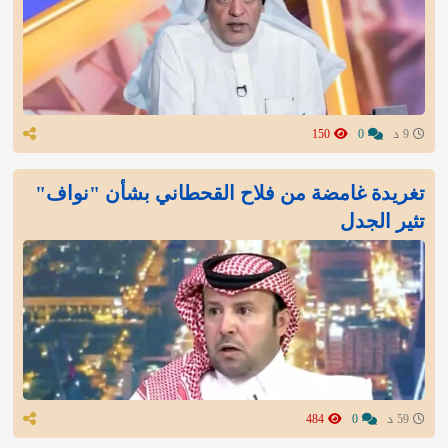
9 د
0
150
تغريدة غامضة من فلاح القحطاني بشأن "نواف"
تثير الجدل
59 د
0
484