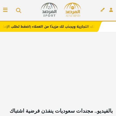
تجارية ويجذب لك مزيدًا من العملاء (اضغط لطلب الإعلان)
مف
إعلان
بالفيديو.. مجندات سعوديات ينفذن فرضية اشتباك