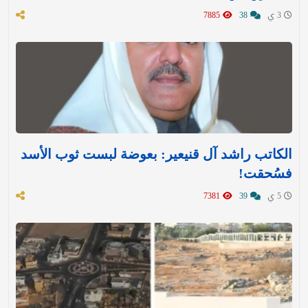
3 ي
38
7885
الكاتب راشد آل قنيعير: بعوضة لبست ثوب الأسد
فسُحقت!
5 ي
39
7381