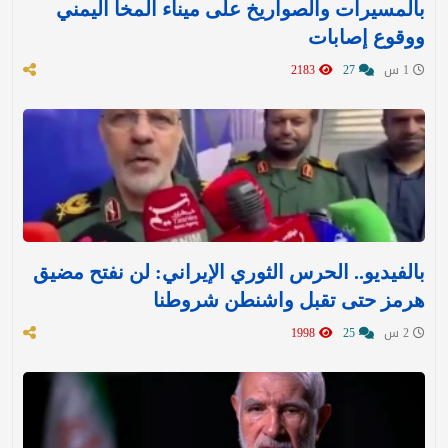
بالمسيرات والصواريخ على ميناء المخا اليمني
ووقوع إصابات
1 س
27
2183
بالفيديو.. الحرس الثوري الإيراني: لن نفتح مضيق
هرمز حتى تقبل واشنطن شروطنا
2 س
25
1998