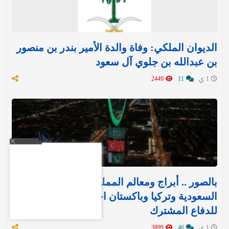
الديوان الملكي: وفاة والدة الأمير بندر بن منصور
بن عبدالله بن جلوي آل سعود
1 ي
11
2449
بالصور .. أبراج ومعالم المملكة تتوشح بأعلام
السعودية وتركيا وباكستان احتفاءً بـ«اتفاقية مكة»
للدفاع المشترك‬⁩ ‏
1 ي
46
3899