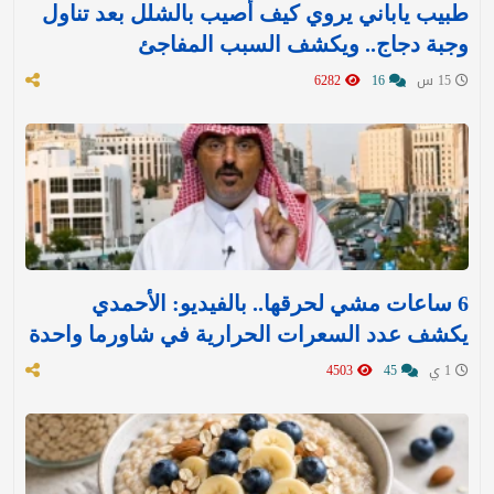
طبيب ياباني يروي كيف أصيب بالشلل بعد تناول
وجبة دجاج.. ويكشف السبب المفاجئ
15 س
16
6282
6 ساعات مشي لحرقها.. بالفيديو: الأحمدي
يكشف عدد السعرات الحرارية في شاورما واحدة
1 ي
45
4503