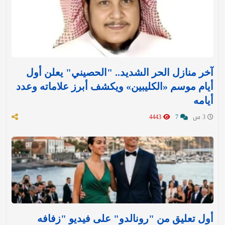
آخر منازل الحر الشديد.. "الحصيني" يعلن أول
أيام موسم «الكليبين» ويكشف أبرز علاماته وعدد
أيامه
3 س
7
4443
أول تعليق من "رونالدو" على فيديو "زفافه