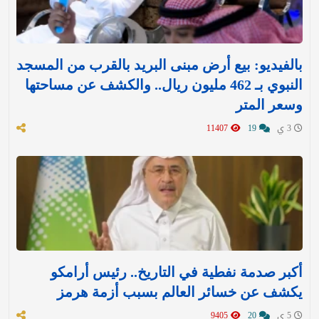
بالفيديو: بيع أرض مبنى البريد بالقرب من المسجد
النبوي بـ 462 مليون ريال.. والكشف عن مساحتها
وسعر المتر
3 ي
19
11407
أكبر صدمة نفطية في التاريخ.. رئيس أرامكو
يكشف عن خسائر العالم بسبب أزمة هرمز
5 ي
20
9405