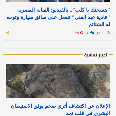
"هسجنك يا كلب".. بالفيديو: الفنانة المصرية
"فادية عبد الغني" تنفعل على سائق سيارة وتوجه
له الشتائم
1 شهر
32
9749
اخبار ثقافية
الإعلان عن اكتشاف أثري ضخم يوثق الاستيطان
البشري في قلب نجد