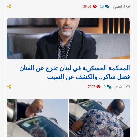
3 اسبوع
10
10451
المحكمة العسكرية في لبنان تفرج عن الفنان
فضل شاكر.. والكشف عن السبب
1 شهر
9
7927