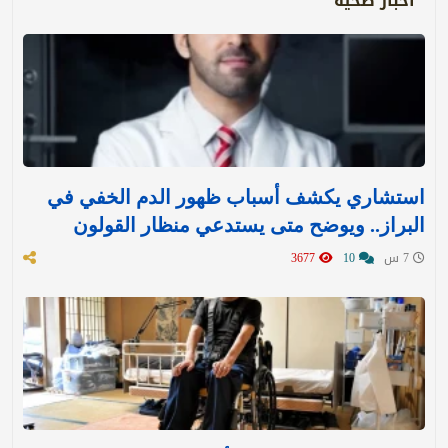
أخبار صحية
استشاري يكشف أسباب ظهور الدم الخفي في
البراز.. ويوضح متى يستدعي منظار القولون
7 س
10
3677