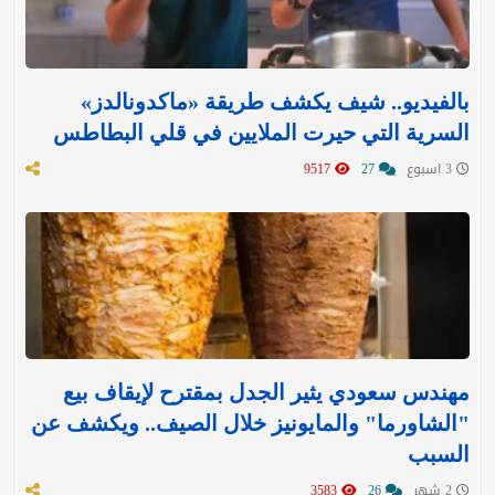
بالفيديو.. شيف يكشف طريقة «ماكدونالدز»
السرية التي حيرت الملايين في قلي البطاطس
3 اسبوع
27
9517
مهندس سعودي يثير الجدل بمقترح لإيقاف بيع
"الشاورما" والمايونيز خلال الصيف.. ويكشف عن
السبب
2 شهر
26
3583