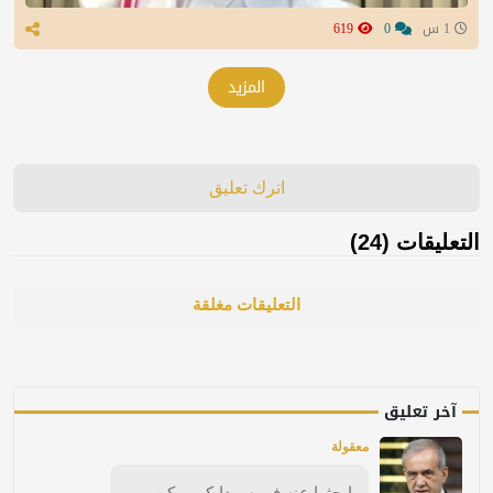
1 س
0
619
المزيد
اترك تعليق
التعليقات (24)
التعليقات مغلقة
آخر تعليق
معقولة
ابحثوا عنه في سردابكم يمكن