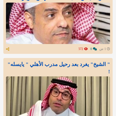
1 س
0
572
" الشيخ" يغرد بعد رحيل مدرب الأهلي " يايسله"
!