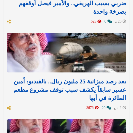
ضربي بسبب الهريفي.. والأمير فيصل أوقفهم
بصرخة واحدة
26 د
0
525
بعد رصد ميزانية 25 مليون ريال.. بالفيديو: أمين
عسير سابقاً يكشف سبب توقف مشروع مطعم
الطائرة في أبها
2 س
20
3676