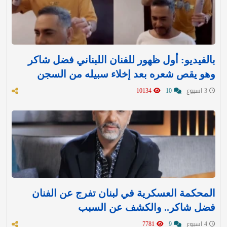
بالفيديو: أول ظهور للفنان اللبناني فضل شاكر
وهو يقص شعره بعد إخلاء سبيله من السجن
3 اسبوع
10
10134
المحكمة العسكرية في لبنان تفرج عن الفنان
فضل شاكر.. والكشف عن السبب
4 اسبوع
9
7781