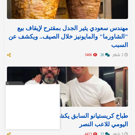
مهندس سعودي يثير الجدل بمقترح لإيقاف بيع
"الشاورما" والمايونيز خلال الصيف.. ويكشف عن
السبب
2 شهر
26
3466
طباخ كريستيانو السابق يكشف النظام الغذائي
اليومي للاعب النصر
3 شهر
22
4423