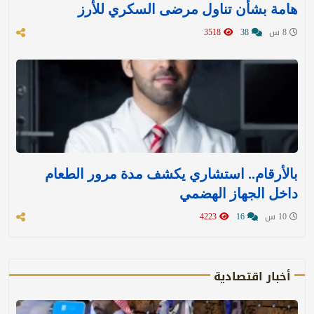
هامة بشأن تناول مرضى السكري للأرز
8 س
38
3518
بالأرقام.. استشاري يكشف مدة مرور الطعام
داخل الجهاز الهضمي
10 س
16
4223
أخبار اقتصادية