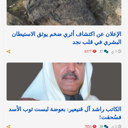
الإعلان عن اكتشاف أثري ضخم يوثق الاستيطان
البشري في قلب نجد
1 ي
37
6377
الكاتب راشد آل قنيعير: بعوضة لبست ثوب الأسد
فسُحقت!
2 ي
39
7053