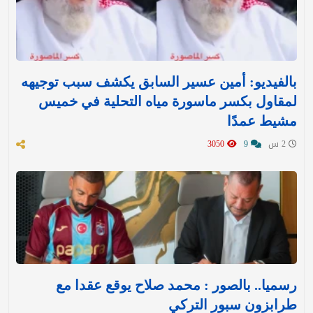
بالفيديو: أمين عسير السابق يكشف سبب توجيهه
لمقاول بكسر ماسورة مياه التحلية في خميس
مشيط عمدًا
2 س
9
3050
رسميا.. بالصور : محمد صلاح يوقع عقدا مع
طرابزون سبور التركي