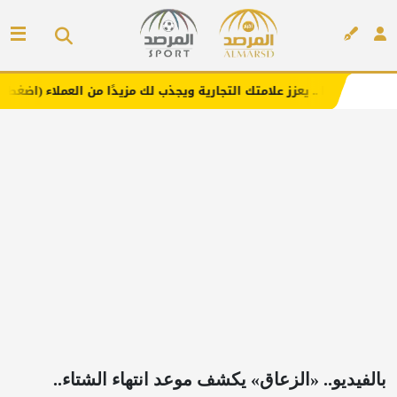
.. يعزز علامتك التجارية ويجذب لك مزيدًا من العملاء (اضغط لطلب الإعلان)
إعلان
بالفيديو.. «الزعاق» يكشف موعد انتهاء الشتاء..