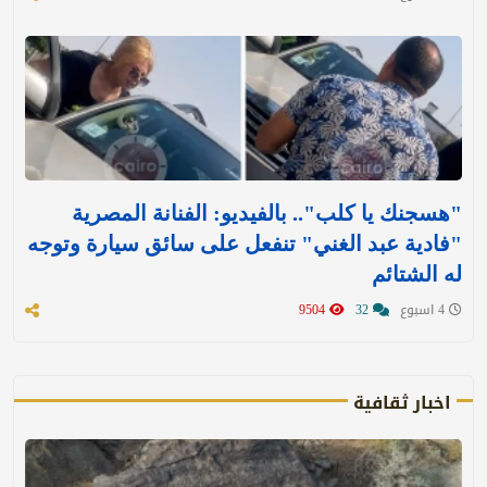
"هسجنك يا كلب".. بالفيديو: الفنانة المصرية
"فادية عبد الغني" تنفعل على سائق سيارة وتوجه
له الشتائم
4 اسبوع
32
9504
اخبار ثقافية