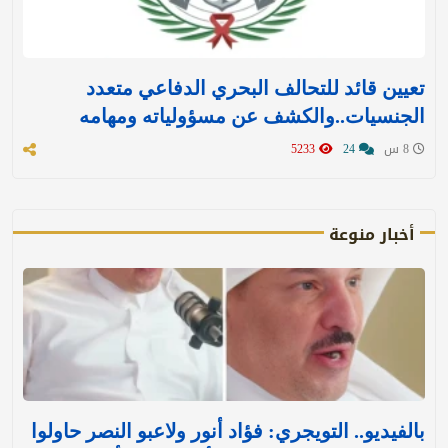
تعيين قائد للتحالف البحري الدفاعي متعدد
الجنسيات..والكشف عن مسؤولياته ومهامه
8 س
24
5233
أخبار منوعة
بالفيديو.. التويجري: فؤاد أنور ولاعبو النصر حاولوا