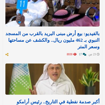
بالفيديو: بيع أرض مبنى البريد بالقرب من المسجد
النبوي بـ 462 مليون ريال.. والكشف عن مساحتها
وسعر المتر
23 س
17
8939
أكبر صدمة نفطية في التاريخ.. رئيس أرامكو