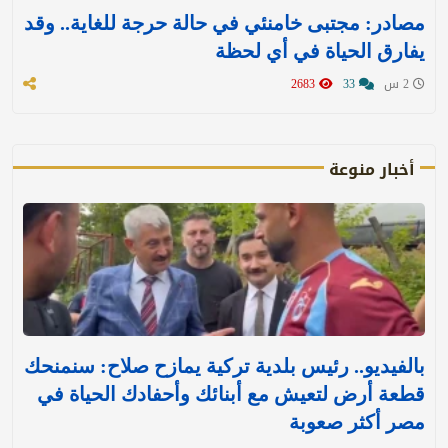
مصادر: مجتبى خامنئي في حالة حرجة للغاية.. وقد
يفارق الحياة في أي لحظة
2 س
33
2683
أخبار منوعة
بالفيديو.. رئيس بلدية تركية يمازح صلاح: سنمنحك
قطعة أرض لتعيش مع أبنائك وأحفادك الحياة في
مصر أكثر صعوبة