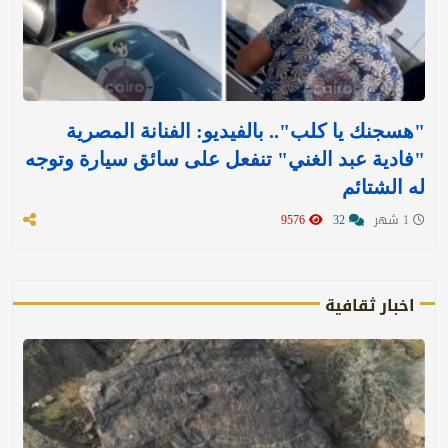
"هسجنك يا كلب".. بالفيديو: الفنانة المصرية
"فادية عبد الغني" تنفعل على سائق سيارة وتوجه
له الشتائم
1 شهر
32
9576
اخبار ثقافية