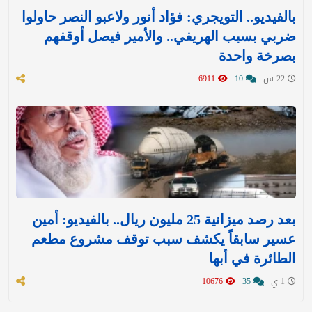
بالفيديو.. التويجري: فؤاد أنور ولاعبو النصر حاولوا
ضربي بسبب الهريفي.. والأمير فيصل أوقفهم
بصرخة واحدة
22 س
10
6911
بعد رصد ميزانية 25 مليون ريال.. بالفيديو: أمين
عسير سابقاً يكشف سبب توقف مشروع مطعم
الطائرة في أبها
1 ي
35
10676