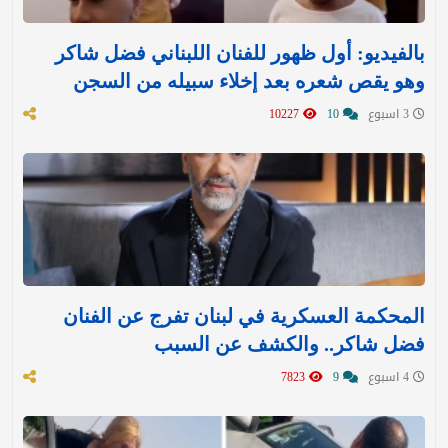
بالفيديو: أول ظهور للفنان اللبناني فضل شاكر
وهو يقص شعره بعد إخلاء سبيله من السجن
3 اسبوع
10
10227
المحكمة العسكرية في لبنان تفرج عن الفنان
فضل شاكر.. والكشف عن السبب
4 اسبوع
9
7823