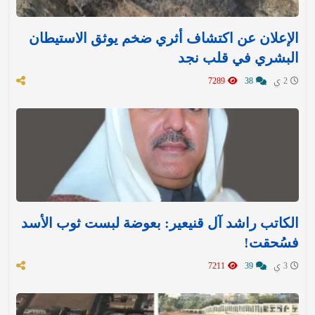
الإعلان عن اكتشاف أثري ضخم يوثق الاستيطان
البشري في قلب نجد
2 ي
38
7289
الكاتب راشد آل قنيعير: بعوضة لبست ثوب الأسد
فسُحقت!
3 ي
39
7211