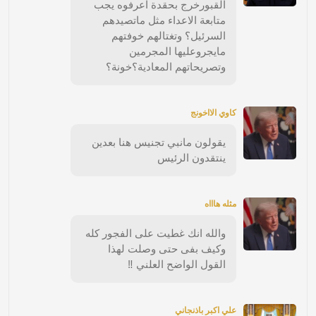
القبورخرج بحقدة اعرفوه يجب
متابعة الاعداء مثل ماتصيدهم
السرئيل؟ وتغتالهم خوفتهم
مايجروعليها المجرمين
وتصريحاتهم المعادية؟خونة؟
كاوي الااخونج
يقولون مانبي تجنيس هنا بعدين
ينتقدون الرئيس
مثله هاااه
والله انك غطيت على الفجور كله
وكيف بفى حتى وصلت لهذا
القول الواضح العلني ‼️
علي اكبر باذنجاني