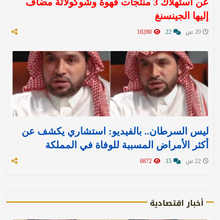
عن استهلاك 3 منتجات قهوة وشوكولاتة مضاف
إليها الجينسنغ
20 س
22
10280
ليس السرطان.. بالفيديو: استشاري يكشف عن
أكثر الأمراض المسببة للوفاة في المملكة
22 س
15
6872
أخبار اقتصادية