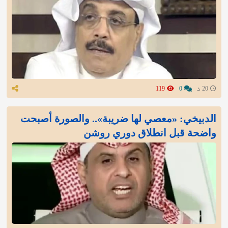
20 د
0
119
الدبيخي: «معصي لها ضريبة».. والصورة أصبحت
واضحة قبل انطلاق دوري روشن