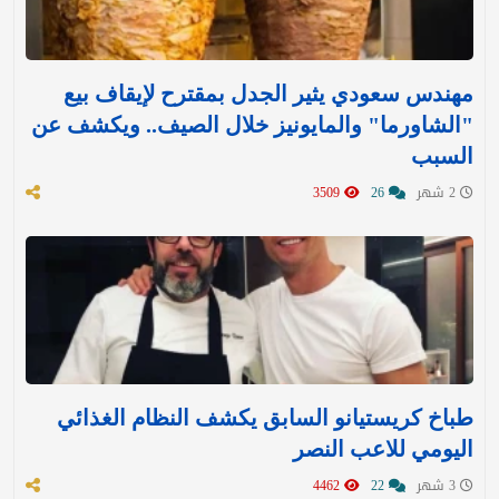
مهندس سعودي يثير الجدل بمقترح لإيقاف بيع
"الشاورما" والمايونيز خلال الصيف.. ويكشف عن
السبب
2 شهر
26
3509
طباخ كريستيانو السابق يكشف النظام الغذائي
اليومي للاعب النصر
3 شهر
22
4462