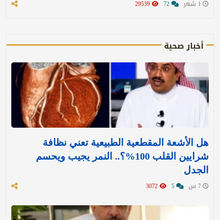
1 شهر
72
29539
أخبار صحية
هل الأشعة المقطعية الطبيعية تعني نظافة
شرايين القلب 100%؟.. النمر يجيب ويحسم
الجدل
7 س
5
3072