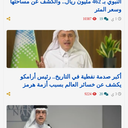
النبوي بـ 462 مليون ريال.. والكشف عن مساحتها
وسعر المتر
1 ي
19
10387
أكبر صدمة نفطية في التاريخ.. رئيس أرامكو
يكشف عن خسائر العالم بسبب أزمة هرمز
3 ي
20
9224