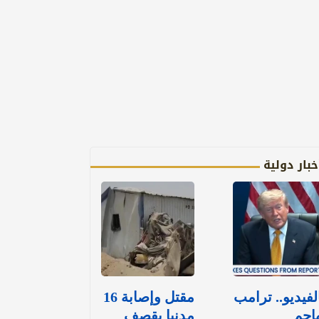
خبار دولية
لفيديو.. ترامب
مقتل وإصابة 16
اجم
مدنيا بقصف