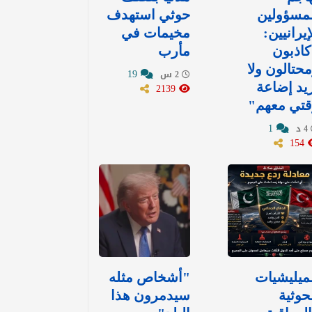
مسؤولين
حوثي استهدف
إيرانيين:
مخيمات في
اذبون
مأرب
حتالون ولا
19
2 س
يد إضاعة
2139
قتي معهم"
1
4 د
154
ميليشيات
"أشخاص مثله
حوثية
سيدمرون هذا