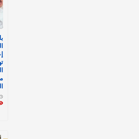
با
ال
إع
ت
ا
مث
ال
أ