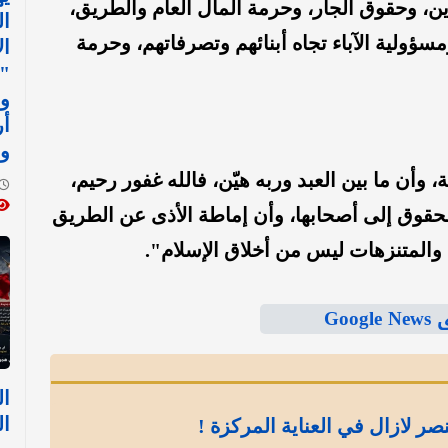
دين، وحقوق الجار، وحرمة المال العام والطريق،
ال
ولية الآباء تجاه أبنائهم وتصرفاتهم، وحرمة
ال
"ك
وم
أر
و
، وأن ما بين العبد وربه هيّن، فالله غفور رحيم،
دّ الحقوق إلى أصحابها، وأن إماطة الأذى عن الطريق
المتنزهات ليس من أخلاق الإسلام".
Goo
ال
ال
نصر لازال في العناية المركزة !