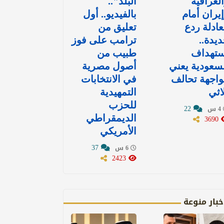
لعراقية
البلد"..
يران أمام
بالفيديو.. أول
ادلة ردع
تعليق من
يدة..
ترامب على فوز
ستهداف
طبيب من
سعودية يعني
أصول مصرية
اجهة تحالف
في الانتخابات
اثي
التمهيدية
للحزب
22
4 س
3690
الديمقراطي
الأمريكي
37
6 س
2423
خبار منوعة