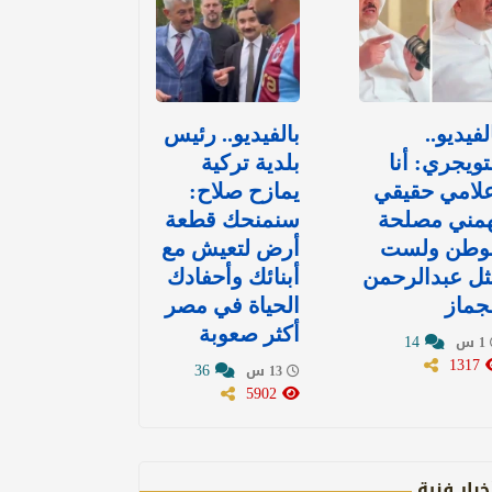
لفيديو..
بالفيديو.. رئيس
تويجري: أنا
بلدية تركية
لامي حقيقي
يمازح صلاح:
همني مصلحة
سنمنحك قطعة
لوطن ولست
أرض لتعيش مع
ل عبدالرحمن
أبنائك وأحفادك
جماز
الحياة في مصر
أكثر صعوبة
14
1 س
1317
36
13 س
5902
خبار فنية