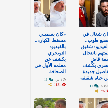
ان شغال في
«كان يسميني
صنع طوب..
مسقط الكبار»..
لفيديو: شقيق
بالفيديو:
متهم بانتحال
التويجري
فة قاضٍ
يكشف عن
صري يكشف
معلمه الأول في
اصيل جديدة
الصحافة
 حياة شقيقه
11
1 س
1121
11
45 د
797