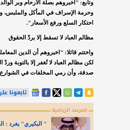
وتابع: "اخبروهم بصلة الأرحام وبر الوال
وحرمة الإسراف في المأكل والملبس، ومسؤ
احتكار السلع ورفع الأسعار".
مظالم العباد لا تسقط إلا بردّ الحقوق
واختتم قائلا: "اخبروهم أن الدين المعاملة
لكن مظالم العباد لا تُغفر إلا بالتوبة ور
صدقة، وأن رمي المخلفات في الشوارع و
تابعونا على gle News
المرصد الرياضية
" البكيري" يغرد : ال