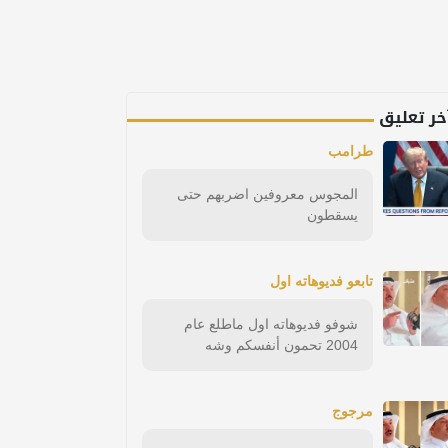
خر تعليق
طرامب
المجوس معروفين اضربهم حتى
يسقطون
تابعو فديوهاته اول
شوفو فديوهاته اول ماطلع عام
2004 تحمون أنفسكم وشه
مرجوج