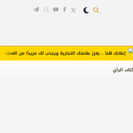
لانك هنا .. يعزز علامتك التجارية ويجذب لك مزيدًا من العملاء (اضغط 
تاب الرأي