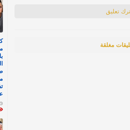
ترك تعليق
ك
ليقات مغلقة
م
با
ال
ص
م
تف
عن