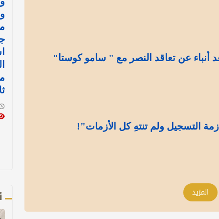
وا
وإ
مع
جد
ا
د أنباء عن تعاقد النصر مع " سامو كوستا"
ال
مو
ثل
مة التسجيل ولم تنتهِ كل الأزمات"!
المزيد
أ