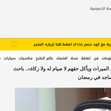
سة الخصوصية
ع كود خصم
اضغط هنا لزيارة المتجر
إع
(FUN)
وعات
فن
ثقافة
صحة
اقتصاد
عالم الطبخ
مناسبات
سيارات
ك
لميراث ويأكل حقهم لا صيام له ولا زكاة».. باحث
ساجد في رمضان