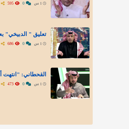
595
0
1 س
تعليق " الدبيخي" بع
686
0
1 س
القحطاني: "انتهت أز
473
0
1 س