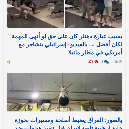
بسبب عبارة «هتلر كان على حق لو أنهى المهمة
لكان أفضل ».. بالفيديو: إسرائيلي يتشاجر مع
أمريكي في مطار مانيلا
30 د
3
471
بالصور: العراق يضبط أسلحة ومسيرات بحوزة
خلية إرهابية تابعة لإيران قبل تنفيذ هجمات ضد