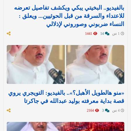
بالفيديو.. البخيتي يبكي ويكشف تفاصيل تعرضه
للاعتداء والسرقة من قبل الحوثيين... ويعلق :
النساء ضربوني وصوروني لإذلالي
1 س
14
1441
«منو هالطويل الأهبل؟».. بالفيديو: التويجري يروي
قصة بداية معرفته بوليد عبدالله في جاكرتا
4 س
3
2164