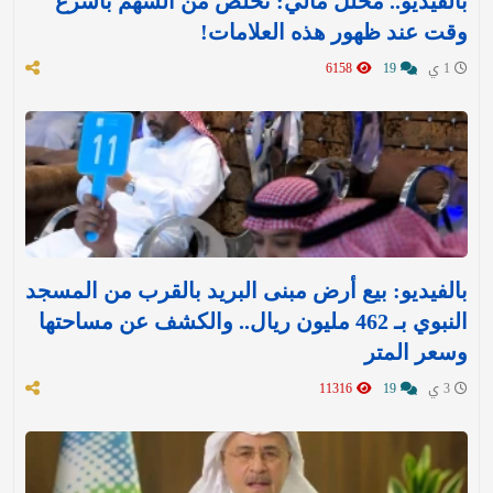
بالفيديو.. محلل مالي: تخلّص من السهم بأسرع
وقت عند ظهور هذه العلامات!
1 ي
19
6158
بالفيديو: بيع أرض مبنى البريد بالقرب من المسجد
النبوي بـ 462 مليون ريال.. والكشف عن مساحتها
وسعر المتر
3 ي
19
11316