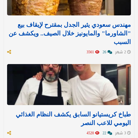
مهندس سعودي يثير الجدل بمقترح لإيقاف بيع
"الشاورما" والمايونيز خلال الصيف.. ويكشف عن
السبب
2 شهر
26
3561
طباخ كريستيانو السابق يكشف النظام الغذائي
اليومي للاعب النصر
3 شهر
22
4520