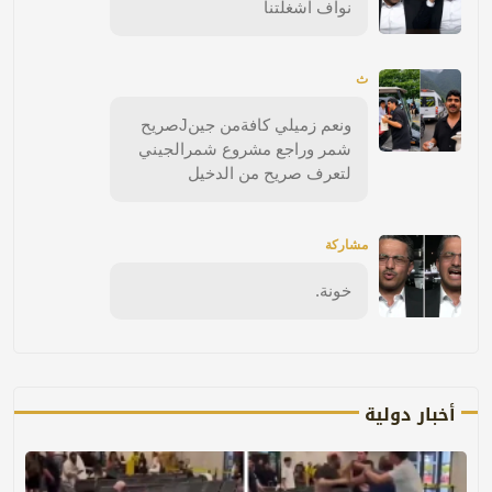
نواف اشغلتنا
ث
ونعم زميلي كافةمن جينJصريح
شمر وراجع مشروع شمرالجيني
لتعرف صريح من الدخيل
مشاركة
خونة.
أخبار دولية