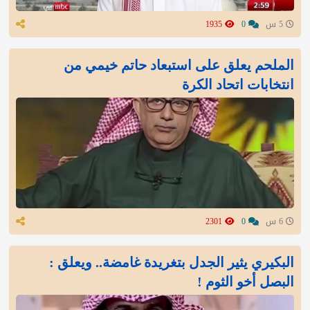
5 س
0
1935
الملحم يعلق على استبعاد حاتم خيمي من
انتخابات اتحاد الكرة
6 س
0
2301
البكيري يثير الجدل بتغريدة غامضة.. ويعلق :
البصل أخو الثوم !