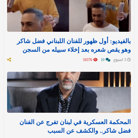
بالفيديو: أول ظهور للفنان اللبناني فضل شاكر
وهو يقص شعره بعد إخلاء سبيله من السجن
3 اسبوع
10
10376
المحكمة العسكرية في لبنان تفرج عن الفنان
فضل شاكر.. والكشف عن السبب