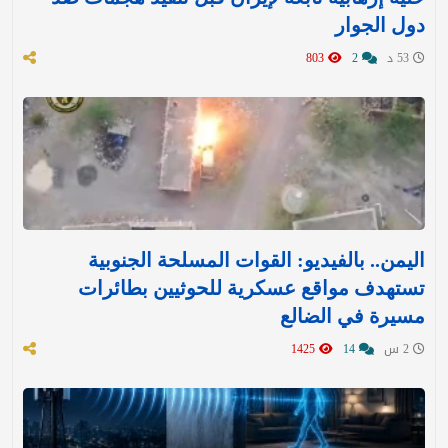
دول الجوار
53 د
2
803
اليمن.. بالفيديو: القوات المسلحة الجنوبية
تستهدف مواقع عسكرية للحوثيين بطائرات
مسيرة في الضالع
2 س
14
1425