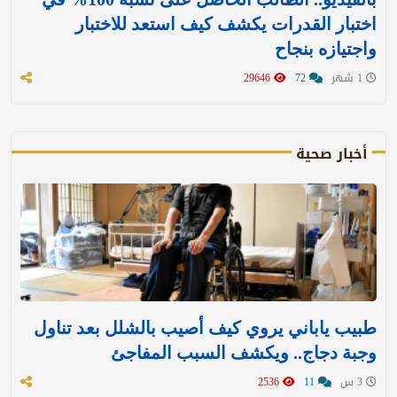
اختبار القدرات يكشف كيف استعد للاختبار
واجتيازه بنجاح
1 شهر
72
29646
أخبار صحية
طبيب ياباني يروي كيف أصيب بالشلل بعد تناول
وجبة دجاج.. ويكشف السبب المفاجئ
3 س
11
2536