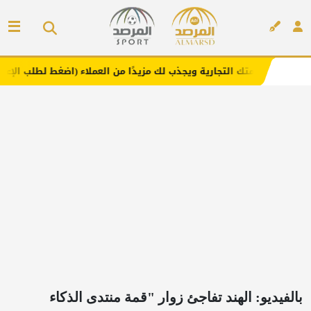
التجارية ويجذب لك مزيدًا من العملاء (اضغط لطلب الإعلان)
م
إعلان
بالفيديو: الهند تفاجئ زوار "قمة منتدى الذكاء