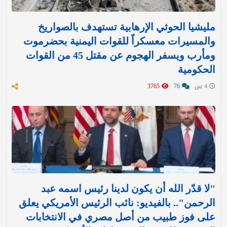
مليشيا الحوثي الإرهابية تستهدف بالصواريخ
والمسيرات معسكراً للقوات اليمنية بحضرموت
ومأرب ويسفر الهجوم عن مقتل 45 من القوات
الحكومية
4 س
76
3765
"لا قدّر الله أن يكون لدينا رئيس اسمه عبد
الرحمن".. بالفيديو: نائب الرئيس الأمريكي يعلق
على فوز طبيب من أصل مصري في الانتخابات