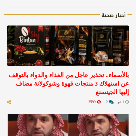
أخبار صحية
بالأسماء.. تحذير عاجل من الغذاء والدواء بالتوقف
عن استهلاك 3 منتجات قهوة وشوكولاتة مضاف
إليها الجينسنغ
1 س
12
3599