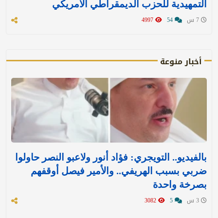
التمهيدية للحزب الديمقراطي الأمريكي
7 س
54
4997
أخبار منوعة
بالفيديو.. التويجري: فؤاد أنور ولاعبو النصر حاولوا
ضربي بسبب الهريفي.. والأمير فيصل أوقفهم
بصرخة واحدة
3 س
5
3082