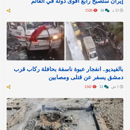
إيران ستصبح رابع أقوى دولة في العالم
53 د
16
1520
بالفيديو.. انفجار عبوة ناسفة بحافلة ركاب قرب
دمشق يسفر عن قتلى ومصابين
1 س
12
1242