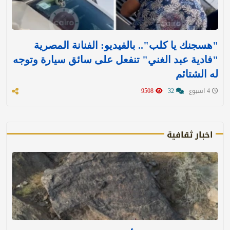
"هسجنك يا كلب".. بالفيديو: الفنانة المصرية
"فادية عبد الغني" تنفعل على سائق سيارة وتوجه
له الشتائم
4 اسبوع
32
9508
اخبار ثقافية