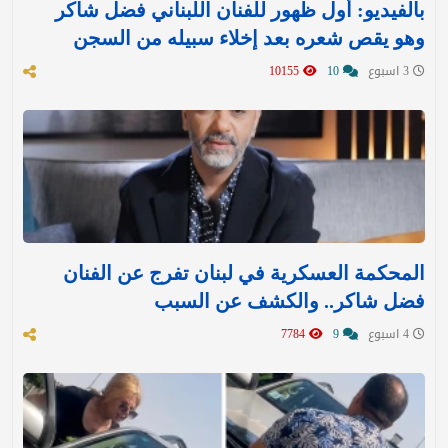
بالفيديو: أول ظهور للفنان اللبناني فضل شاكر
وهو يقص شعره بعد إخلاء سبيله من السجن
3 اسبوع
10
10155
المحكمة العسكرية في لبنان تفرج عن الفنان
فضل شاكر.. والكشف عن السبب
4 اسبوع
9
7784