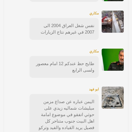
مكاري
نفس شغل العراق 2004 الى
2007 في غيرهم نتاج الزيارات
مكاري
طايح حظ عندكم 12 امام معصور
ولسى الرابع
ابو فهد
اليمن عباره عن صداع مزمن
ميليشات شماليه زيدي على
حوثي اتفقو في موضوع امامة
اهل البيت جنوب متناحر كل
فصيل يريد القياده والفيد وتركو