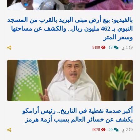
بالفيديو: بيع أرض مبنى البريد بالقرب من المسجد
النبوي بـ 462 مليون ريال.. والكشف عن مساحتها
وسعر المتر
1 ي
18
9199
أكبر صدمة نفطية في التاريخ.. رئيس أرامكو
يكشف عن خسائر العالم بسبب أزمة هرمز
2 ي
20
9078