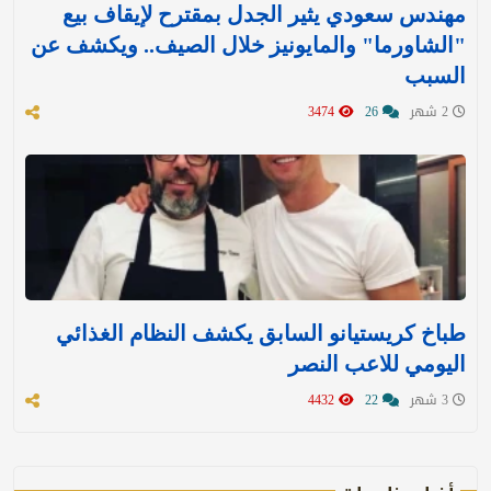
مهندس سعودي يثير الجدل بمقترح لإيقاف بيع
"الشاورما" والمايونيز خلال الصيف.. ويكشف عن
السبب
2 شهر
26
3474
طباخ كريستيانو السابق يكشف النظام الغذائي
اليومي للاعب النصر
3 شهر
22
4432