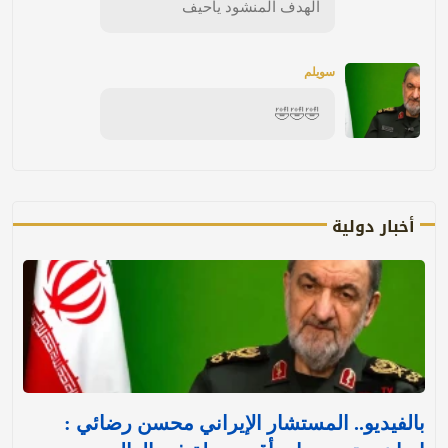
الهدف المنشود ياحيف
سويلم
🤣🤣🤣
أخبار دولية
بالفيديو.. المستشار الإيراني محسن رضائي :