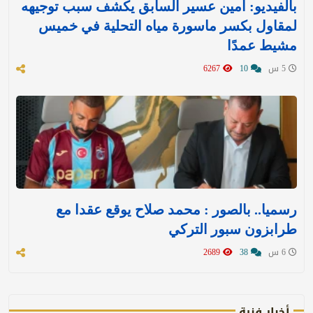
بالفيديو: أمين عسير السابق يكشف سبب توجيهه
لمقاول بكسر ماسورة مياه التحلية في خميس
مشيط عمدًا
5 س
10
6267
رسميا.. بالصور : محمد صلاح يوقع عقدا مع
طرابزون سبور التركي
6 س
38
2689
أخبار فنية