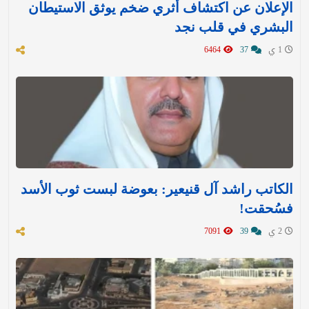
الإعلان عن اكتشاف أثري ضخم يوثق الاستيطان
البشري في قلب نجد
1 ي
37
6464
الكاتب راشد آل قنيعير: بعوضة لبست ثوب الأسد
فسُحقت!
2 ي
39
7091