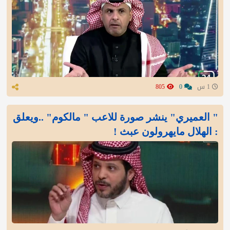
1 س
0
805
" العميري" ينشر صورة للاعب " مالكوم" ..ويعلق
: الهلال مايهرولون عبث !