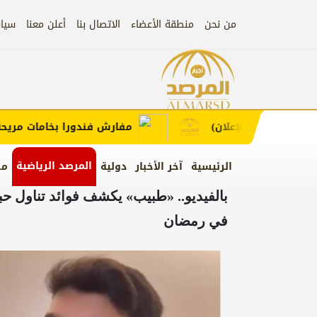
من نحن
منطقة الأعضاء
الاتصال بنا
أعلن معنا
سيا
إعلان
غط لطلب الإعلان)
مفارش فندورا بخامات مريحة وع
المرصد الرياضية
الرئيسية
آخر الأخبار
دولية
من
بالفيديو.. «طبيب» يكشف فوائد تناول حبت
في رمضان