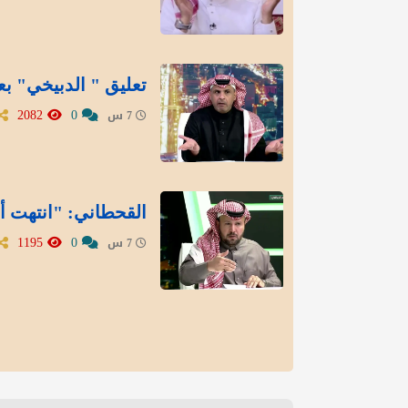
تعليق " الدبيخي" بع
2082
0
7 س
القحطاني: "انتهت أز
1195
0
7 س