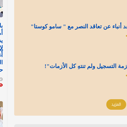
با
د أنباء عن تعاقد النصر مع " سامو كوستا"
أم
ي
ل
أُ
ال
مة التسجيل ولم تنتهِ كل الأزمات"!
ح
المزيد