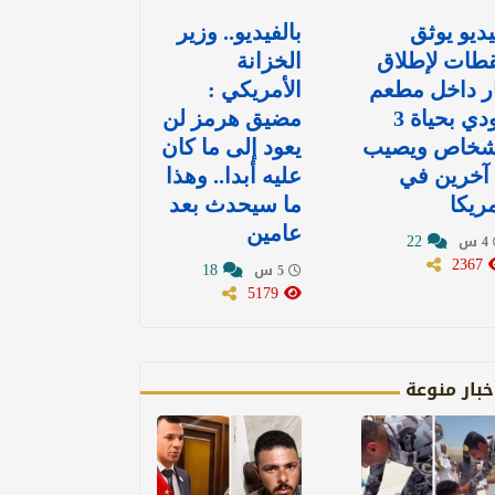
ديو يوثق
بالفيديو.. وزير
طات لإطلاق
الخزانة
ر داخل مطعم
الأمريكي :
يودي بحياة 3
مضيق هرمز لن
شخاص ويصيب
يعود إلى ما كان
7 آخرين في
عليه أبدا.. وهذا
ريكا
ما سيحدث بعد
عامين
22
4 س
2367
18
5 س
5179
خبار منوعة