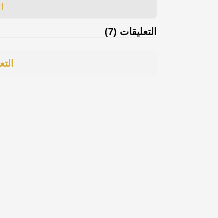
ا
التعليقات (7)
التع