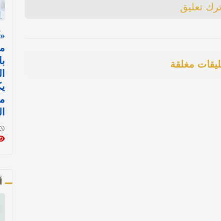
ترك تعليق
«
مس
با
ليقات مغلقة
ال
ي
مع
ال
أ