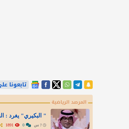
تابعونا على gle News
المرصد الرياضية
" البكيري" يغرد : ال
1891
0
7 س