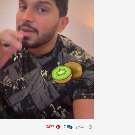
6422
7
5 شهر