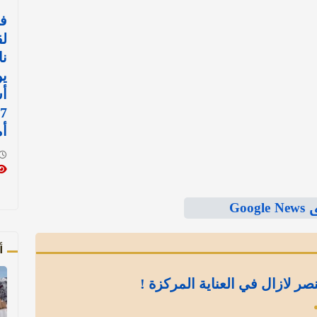
في
لق
نا
أ
أم
Goo
أ
نصر لازال في العناية المركزة !