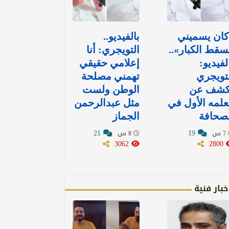
كان يسميني
بالفيديو..
قط الكبار»..
التويجري: أنا
لفيديو:
إعلامي حقيقي
تويجري
تهمني مصلحة
كشف عن
الوطن ولست
لمه الأول في
مثل عبدالرحمن
صحافة
الجماز
21
19
7 س
8 س
3062
2800
خبار فنية