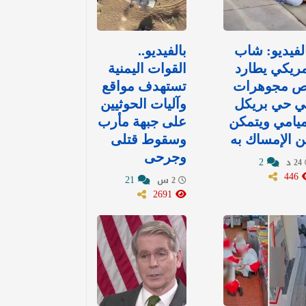
لفيديو: شاب
بالفيديو..
ريكي يطارد
القوات اليمنية
ص مجوهرات
تستهدف مواقع
ي حي بريكل
وآليات الحوثيين
يامي ويتمكن
على جبهة مأرب
 الإمساك به
وسقوط قتلى
وجرحى
2
24 د
446
21
2 س
2691