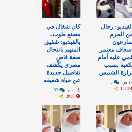
لفيديو: رجال
كان شغال في
ن الحرم
مصنع طوب..
سارعون
بالفيديو: شقيق
إسعاف معتمر
المتهم بانتحال
غمي عليه أمام
صفة قاضٍ
كعبة بسبب
مصري يكشف
رارة الشمس
تفاصيل جديدة
عن حياة شقيقه
5
2 س
1278
32
7 س
2811