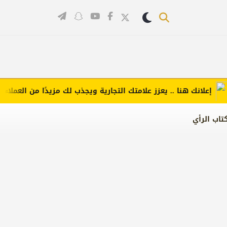
لانك هنا .. يعزز علامتك التجارية ويجذب لك مزيدًا من العملاء (اضغط
تاب الرأي