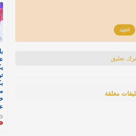
المزيد
با
ترك تعليق
ع
ي
تو
ب
مي
ليقات مغلقة
خ
عم