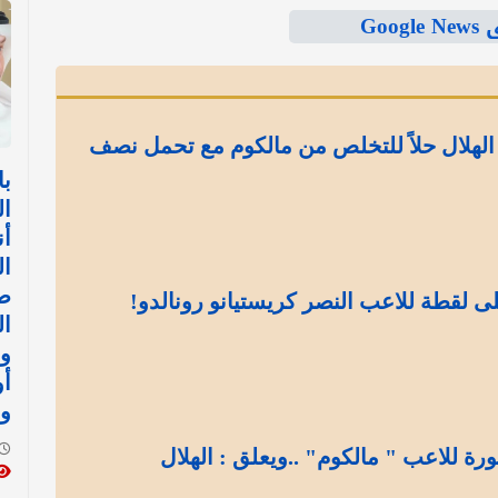
Goo
الهلال حلاً للتخلص من مالكوم مع تحمل نصف
با
ال
أن
ال
ض
ى لقطة للاعب النصر كريستيانو رونالدو!
ال
وا
أ
وا
ة للاعب " مالكوم" ..ويعلق : الهلال