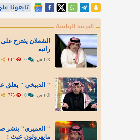
تابعونا على gle News
المرصد الرياضية
الشعلان يقترح على 
راتبه
614
0
1 س
" الدبيخي " يعلق عل
775
0
1 س
" العميري" ينشر صور
مايهرولون عبث !