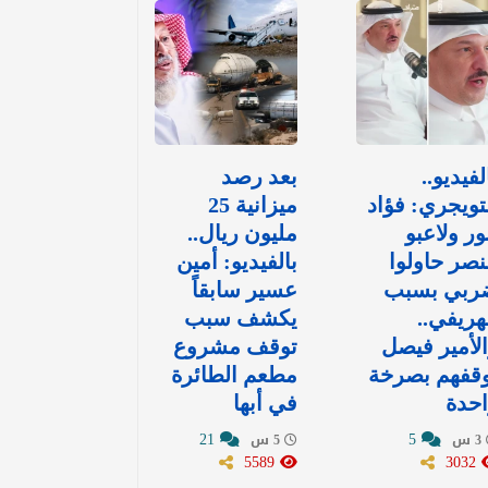
لفيديو..
بعد رصد
تويجري: فؤاد
ميزانية 25
ور ولاعبو
مليون ريال..
نصر حاولوا
بالفيديو: أمين
ربي بسبب
عسير سابقاً
هريفي..
يكشف سبب
لأمير فيصل
توقف مشروع
وقفهم بصرخة
مطعم الطائرة
حدة
في أبها
21
5
3 س
5 س
5589
3032