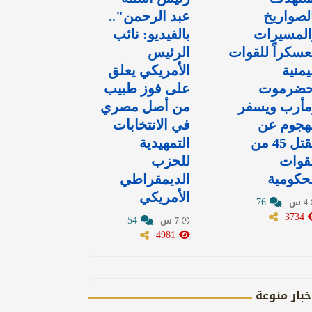
لصواريخ
عبد الرحمن"..
المسيرات
بالفيديو: نائب
سكراً للقوات
الرئيس
يمنية
الأمريكي يعلق
حضرموت
على فوز طبيب
مأرب ويسفر
من أصل مصري
هجوم عن
في الانتخابات
مقتل 45 من
التمهيدية
قوات
للحزب
حكومية
الديمقراطي
الأمريكي
76
4 س
3734
54
7 س
4981
خبار منوعة