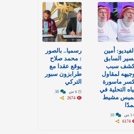
لفيديو: أمين
رسميا.. بالصور
سير السابق
: محمد صلاح
كشف سبب
يوقع عقدا مع
جيهه لمقاول
طرابزون سبور
كسر ماسورة
التركي
اه التحلية في
38
6 س
ميس مشيط
2674
دًا
10
5 س
6174