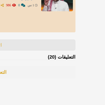
986
0
1 س
ا
التعليقات (20)
التع