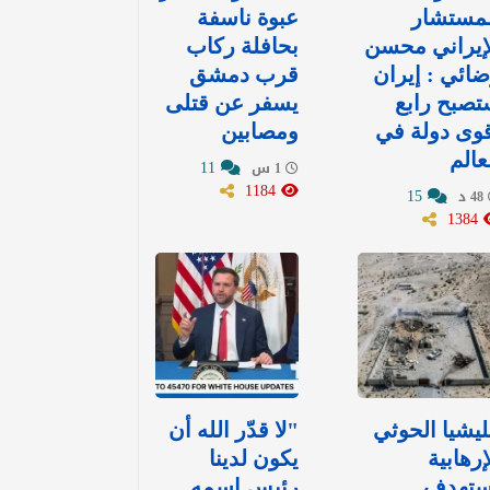
لمستشار
عبوة ناسفة
إيراني محسن
بحافلة ركاب
ائي : إيران
قرب دمشق
صبح رابع
يسفر عن قتلى
وى دولة في
ومصابين
عالم
11
1 س
1184
15
48 د
1384
يشيا الحوثي
"لا قدّر الله أن
إرهابية
يكون لدينا
ستهدف
رئيس اسمه