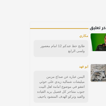
خر تعليق
مكاري
طايح حظ عندكم 12 امام معصور
ولسى الرابع
ابو فهد
اليمن عباره عن صداع مزمن
ميليشات شماليه زيدي على حوثي
اتفقو في موضوع امامة اهل البيت
جنوب متناحر كل فصيل يريد القياده
والفيد وتركو الهدف المنشود ياحيف