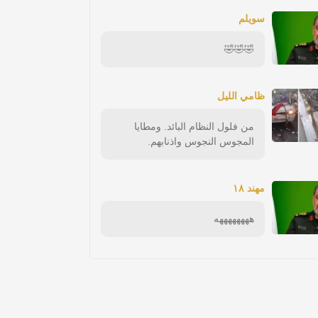
سويلم
🤣🤣🤣
ظامي الليل
من فلول النظام البائد. ومطايا
المجوس النجوس واذنابهم.
مهند ١٨
ههههههههه