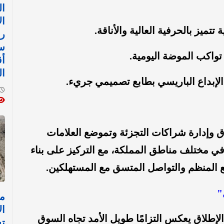
ا
ال
تتميز بالحرفية العالية والأناقة.
رض
ست
تواكب الموضة اليومية.
أق
ال
إبداع الباريسي بطابع تصميمي جريء.
 وإدارة شراكات التجزئة وتموضع العلامات
في مختلف مناطق المملكة، مع التركيز على بناء
 المنظم والتواصل المتسق مع المستهلكين.
"
مل
ال
إطلاق يعكس التزامًا طويل الأمد تجاه السوق
ت