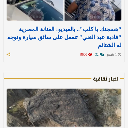
"هسجنك يا كلب".. بالفيديو: الفنانة المصرية
"فادية عبد الغني" تنفعل على سائق سيارة وتوجه
له الشتائم
1 شهر
32
9660
اخبار ثقافية