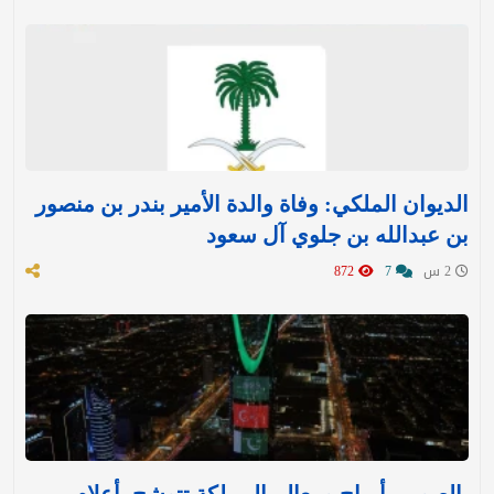
الديوان الملكي: وفاة والدة الأمير بندر بن منصور
بن عبدالله بن جلوي آل سعود
2 س
7
872
بالصور .. أبراج ومعالم المملكة تتوشح بأعلام