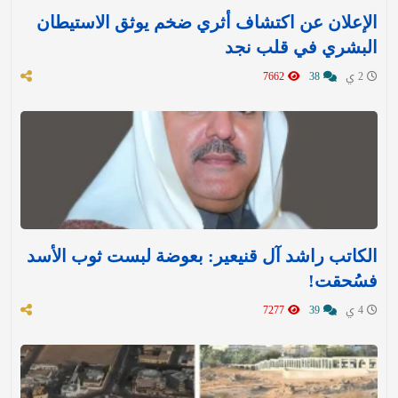
الإعلان عن اكتشاف أثري ضخم يوثق الاستيطان
البشري في قلب نجد
2 ي
38
7662
الكاتب راشد آل قنيعير: بعوضة لبست ثوب الأسد
فسُحقت!
4 ي
39
7277