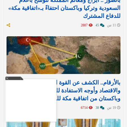
السعودية وتركيا وباكستان احتفاءً بـ«اتفاقية مكة»
للدفاع المشترك‬⁩ ‏
11 س
45
2887
بالأرقام.. الكشف عن القوة العسكرية والتسليح
والاقتصاد وأوجه الاستفادة للمملكة وتركيا
وباكستان من اتفاقية مكة للدفاع
19 س
38
6714