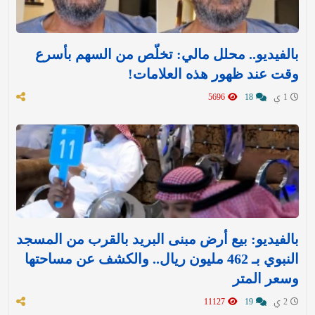
بالفيديو.. محلل مالي: تخلّص من السهم بأسرع
وقت عند ظهور هذه العلامات!
1 ي
18
5696
بالفيديو: بيع أرض مبنى البريد بالقرب من المسجد
النبوي بـ 462 مليون ريال.. والكشف عن مساحتها
وسعر المتر
2 ي
19
11127