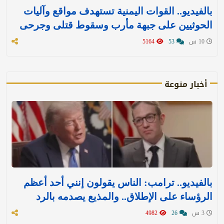
بالفيديو.. القوات اليمنية تستهدف مواقع وآليات
الحوثيين على جبهة مأرب وسقوط قتلى وجرحى
10 س
53
5164
أخبار منوعة
بالفيديو.. ترامب: الناس يقولون إنني أحد أعظم
الرؤساء على الإطلاق.. والمذيع يصدمه بالرد
3 س
26
4982