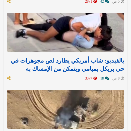
5 س
42
2871
بالفيديو: شاب أمريكي يطارد لص مجوهرات في
حي بريكل بميامي ويتمكن من الإمساك به
8 س
18
3377