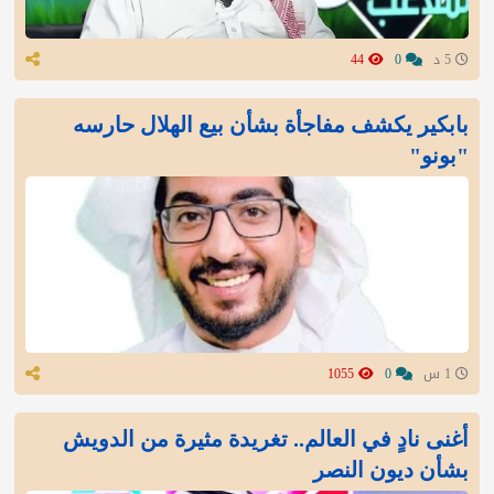
5 د
0
44
بابكير يكشف مفاجأة بشأن بيع الهلال حارسه
"بونو"
1 س
0
1055
أغنى نادٍ في العالم.. تغريدة مثيرة من الدويش
بشأن ديون النصر