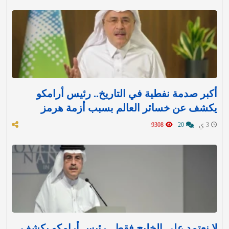
أكبر صدمة نفطية في التاريخ.. رئيس أرامكو
يكشف عن خسائر العالم بسبب أزمة هرمز
3 ي
20
9308
لا نعتمد على الخليج فقط.. رئيس أرامكو يكشف