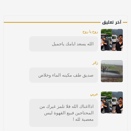
آخر تعليق
روح يا روح
الله يسعد ايامك ياجميل
زائر
صديق طف مكينه الماء وخلاص
عربي
اذااغناك الله فلا تلمز غيرك من
المحتاجين فبيع القهوة ليس
معصية لله !