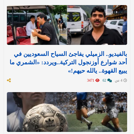
بالفيديو.. الزميلي يفاجئ السياح السعوديين في
أحد شوارع أوزنجول التركية..ويردد: «الشمري ما
يبيع القهوة.. يالله حيهم!»
4 س
62
3471