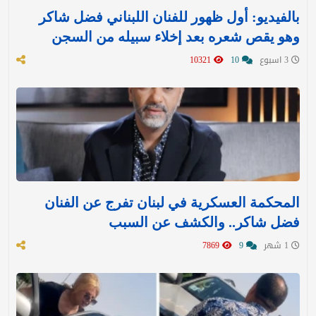
بالفيديو: أول ظهور للفنان اللبناني فضل شاكر
وهو يقص شعره بعد إخلاء سبيله من السجن
3 اسبوع
10
10321
المحكمة العسكرية في لبنان تفرج عن الفنان
فضل شاكر.. والكشف عن السبب
1 شهر
9
7869