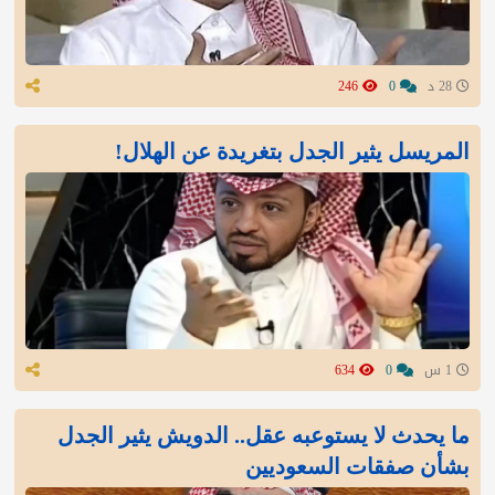
28 د
0
246
المريسل يثير الجدل بتغريدة عن الهلال!
1 س
0
634
ما يحدث لا يستوعبه عقل.. الدويش يثير الجدل
بشأن صفقات السعوديين