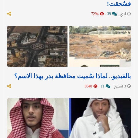
فسُحقت!
4 ي
39
7294
بالفيديو.. لماذا سُميت محافظة بدر بهذا الاسم؟
3 اسبوع
11
8540