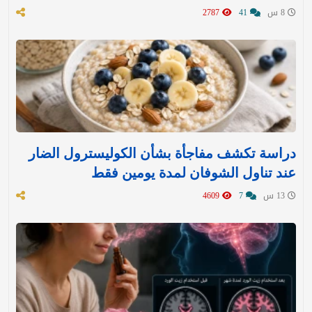
8 س
41
2787
دراسة تكشف مفاجأة بشأن الكوليسترول الضار
عند تناول الشوفان لمدة يومين فقط
13 س
7
4609