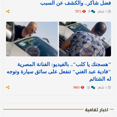
فضل شاكر.. والكشف عن السبب
1 شهر
9
7872
"هسجنك يا كلب".. بالفيديو: الفنانة المصرية
"فادية عبد الغني" تنفعل على سائق سيارة وتوجه
له الشتائم
1 شهر
32
9663
اخبار ثقافية