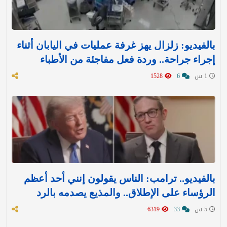
بالفيديو: زلزال يهز غرفة عمليات في اليابان أثناء
إجراء جراحة.. وردة فعل مفاجئة من الأطباء
1 س
6
1528
بالفيديو.. ترامب: الناس يقولون إنني أحد أعظم
الرؤساء على الإطلاق.. والمذيع يصدمه بالرد
5 س
33
6319