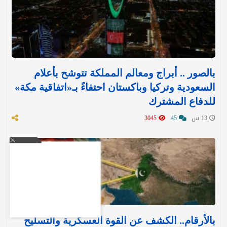
بالصور .. أبراج ومعالم المملكة تتوشح بأعلام
السعودية وتركيا وباكستان احتفاءً بـ«اتفاقية مكة»
للدفاع المشترك‬⁩ ‏
13 س
45
3045
بالأرقام.. الكشف عن القوة العسكرية والتسليح