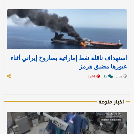
استهداف ناقلة نفط إماراتية بصاروخ إيراني أثناء
عبورها مضيق هرمز
52 د
15
1244
أخبار منوعة