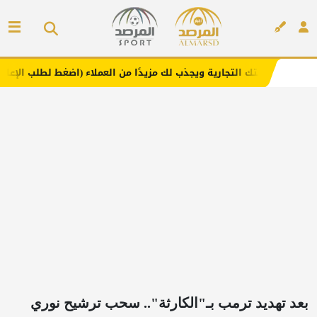
لتجارية ويجذب لك مزيدًا من العملاء (اضغط لطلب الإعلان)
م
إعلان
بعد تهديد ترمب بـ"الكارثة".. سحب ترشيح نوري