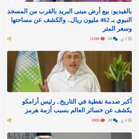
بالفيديو: بيع أرض مبنى البريد بالقرب من المسجد
النبوي بـ 462 مليون ريال.. والكشف عن مساحتها
وسعر المتر
2 ي
19
11160
أكبر صدمة نفطية في التاريخ.. رئيس أرامكو
يكشف عن خسائر العالم بسبب أزمة هرمز
4 ي
20
9309