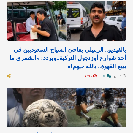
بالفيديو.. الزميلي يفاجئ السياح السعوديين في
أحد شوارع أوزنجول التركية..ويردد: «الشمري ما
يبيع القهوة.. يالله حيهم!»
6 س
101
4393