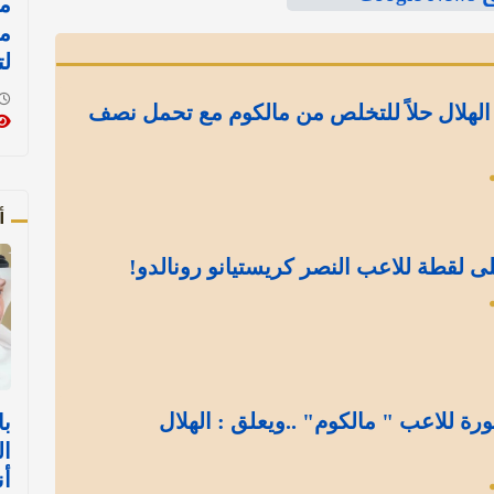
مي
مو
لت
الهلال حلاً للتخلص من مالكوم مع تحمل نصف
أ
ى لقطة للاعب النصر كريستيانو رونالدو!
ة للاعب " مالكوم" ..ويعلق : الهلال
با
ال
أن