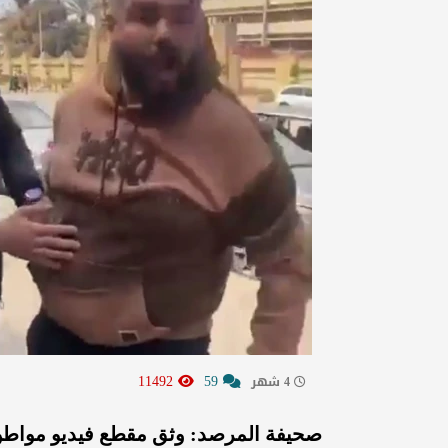
11492
59
4 شهر
صحيفة المرصد: وثق مقطع فيديو مواطن 