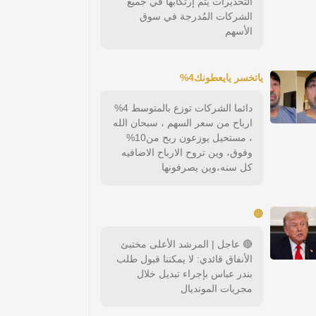
التحذيرات يتم إرتكابها في جميع
الشركات المُدرجة في سوق
الأسهم
ياتخسر يايعطونك4%
دائما الشركات توزع بالمتوسط 4%
ارباح من سعر السهم ، سبحان الله
، مستحيل يوزعون ربح من10%
وفوق، وين تروح الارباح الاضافيه
كل سنه،وين يصرفونها
🔴
🔴 عاجل | المرشد الأعلى مختبئ
الأنفاق قائدي: لا يمكننا قبول طلب
بندر عباس بإجراء تبديل خلال
مجريات المونديال