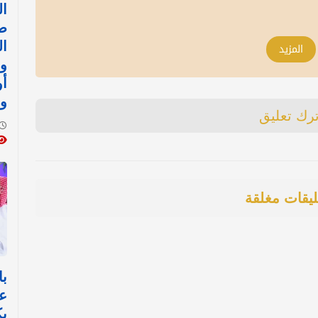
ال
ض
ال
المزيد
وا
أ
وا
ترك تعليق
ليقات مغلقة
با
ع
ي