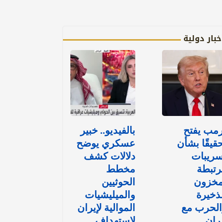
خبار دولية
مب يفتح
بالفيديو.. خبير
قيقًا بشأن
عسكري يوضح
سريبات
دلالات كشف
رتبطة
مخطط
مخزون
الحوثيين
ذخيرة
والميليشيات
الحرب مع
الموالية لإيران
ران
لاستهداف