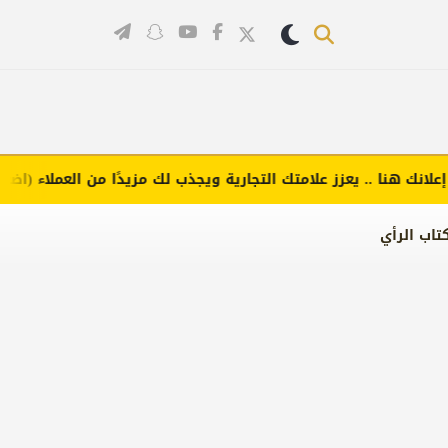
 هنا .. يعزز علامتك التجارية ويجذب لك مزيدًا من العملاء (اضغط لطل
تاب الرأي