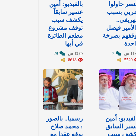
نصر حاولوا
بالفيديو: أمين
ربي بسبب
عسير سابقاً
هريفي..
يكشف سبب
لأمير فيصل
توقف مشروع
وقفهم بصرخة
مطعم الطائرة
حدة
في أبها
29
7
11 س
13 س
8618
5520
لفيديو: أمين
رسميا.. بالصور
سير السابق
: محمد صلاح
كشف سبب
يوقع عقدا مع