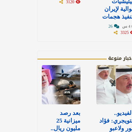
ليشيات
3120
الية لإيران
نفيذ هجمات
26
4 س
3325
خبار منوعة
لفيديو..
بعد رصد
تويجري: فؤاد
ميزانية 25
ور ولاعبو
مليون ريال..