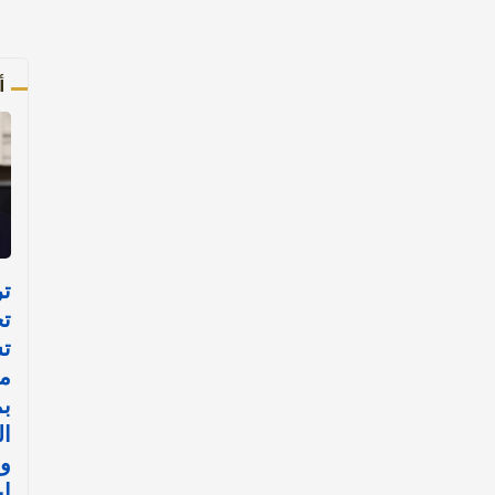
أ
تر
تح
ت
م
ب
ال
و
إي