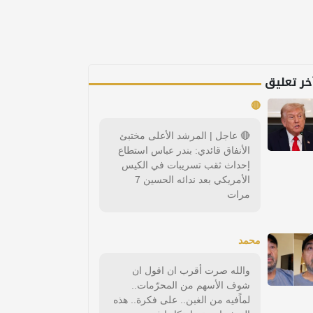
خر تعليق
🔴
🔴 عاجل | المرشد الأعلى مختبئ
الأنفاق قائدي: بندر عباس استطاع
إحداث ثقب تسريبات في الكيس
الأمريكي بعد ندائه الحسين 7
مرات
محمد
والله صرت أقرب ان اقول ان
شوف الأسهم من المحرّمات..
لماًفيه من الغبن.. على فكرة.. هذه