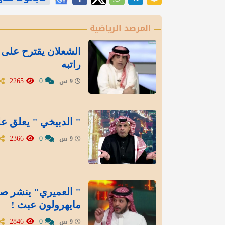
المرصد الرياضية
الشعلان يقترح على 
راتبه
2265
0
9 س
" الدبيخي " يعلق عل
2366
0
9 س
" العميري" ينشر صور
مايهرولون عبث !
2846
0
9 س