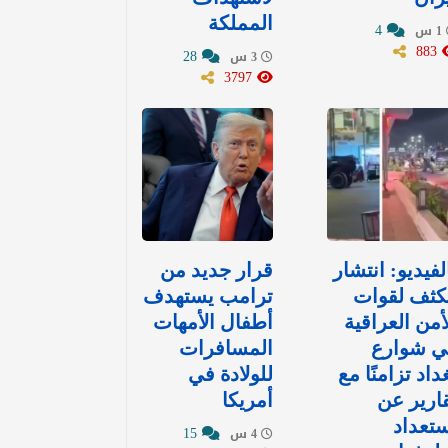
المملكة
4
1 س
883
28
3 س
3797
لفيديو: انتشار
قرار جديد من
كثف لقوات
ترامب يستهدف
أمن العراقية
أطفال الأمهات
ي شوارع
المسافرات
داد تزامنًا مع
للولادة في
ارير عن
أمريكا
تعداد
15
4 س