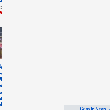
با
م
ال
ف
بغ
تق
اس
Goo