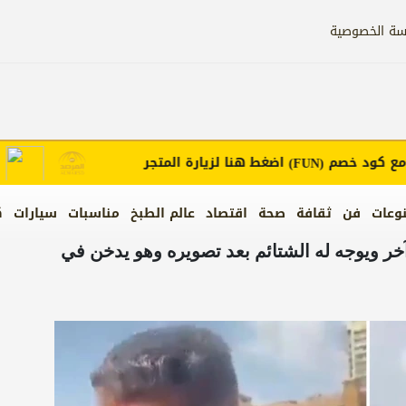
سة الخصوصية
ود خصم
اضغط هنا لزيارة المتجر
إعلانك
(FUN)
وعات
فن
ثقافة
صحة
اقتصاد
عالم الطبخ
مناسبات
سيارات
ك
خر ويوجه له الشتائم بعد تصويره وهو يدخن في