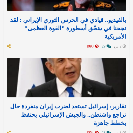
بالفيديو.. قيادي في الحرس الثوري الإيراني : لقد
نجحنا في سَحْق أسطورة "القوة العظمى"
الأمريكية
2 س
29
1998
تقارير: إسرائيل تستعد لضرب إيران منفردة حال
تراجع واشنطن.. والجيش الإسرائيلي يحتفظ
بخطط جاهزة
3 س
23
1554