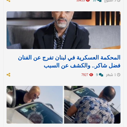
3 اسبوع
10
10453
المحكمة العسكرية في لبنان تفرج عن الفنان
فضل شاكر.. والكشف عن السبب
1 شهر
9
7927