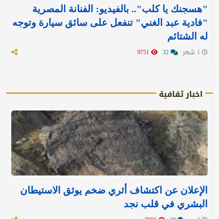
"هسجنك يا كلب".. بالفيديو: الفنانة المصرية
"فادية عبد الغني" تنفعل على سائق سيارة وتوجه
له الشتائم
1 شهر
32
9751
اخبار ثقافية
الإعلان عن اكتشاف أثري ضخم يوثق الاستيطان
البشري في قلب نجد