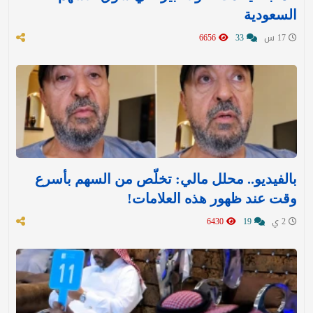
السعودية
17 س
33
6656
بالفيديو.. محلل مالي: تخلّص من السهم بأسرع
وقت عند ظهور هذه العلامات!
2 ي
19
6430