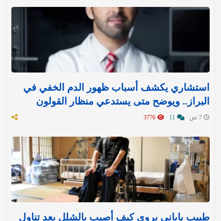
استشاري يكشف أسباب ظهور الدم الخفي في
البراز.. ويوضح متى يستدعي منظار القولون
7 س
11
3776
طبيب ياباني يروي كيف أصيب بالشلل بعد تناول