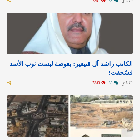
3 ي
38
7891
الكاتب راشد آل قنيعير: بعوضة لبست ثوب الأسد
فسُحقت!
5 ي
39
7383