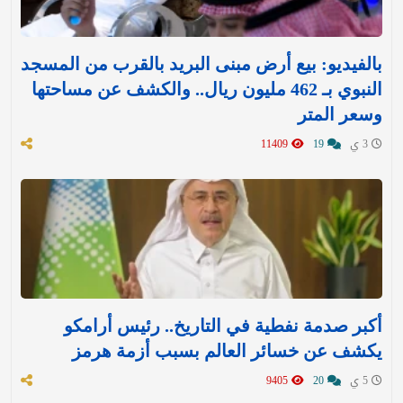
بالفيديو: بيع أرض مبنى البريد بالقرب من المسجد
النبوي بـ 462 مليون ريال.. والكشف عن مساحتها
وسعر المتر
3 ي
19
11409
أكبر صدمة نفطية في التاريخ.. رئيس أرامكو
يكشف عن خسائر العالم بسبب أزمة هرمز
5 ي
20
9405