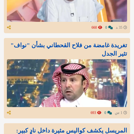
35 د
0
660
تغريدة غامضة من فلاح القحطاني بشأن "نواف"
تثير الجدل
1 س
0
693
المريسل يكشف كواليس مثيرة داخل نادٍ كبير: