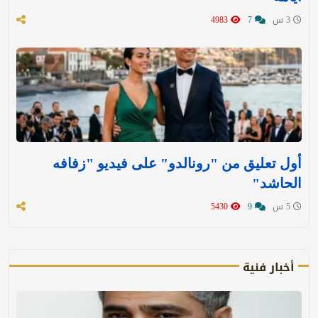
3 س
7
4983
أول تعليق من "رونالدو" على فيديو "زفافه
الحاشد"
5 س
9
5430
أخبار فنية