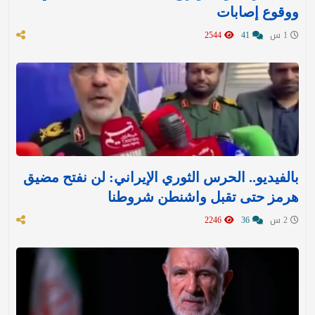
ووقوع إصابات
1 س
41
2544
بالفيديو.. الحرس الثوري الإيراني: لن نفتح مضيق
هرمز حتى تقبل واشنطن شروطنا
2 س
36
2246