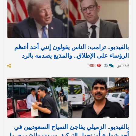
بالفيديو.. ترامب: الناس يقولون إنني أحد أعظم
الرؤساء على الإطلاق.. والمذيع يصدمه بالرد
7 س
35
7084
بالفيديو.. الزميلي يفاجئ السياح السعوديين في
أحد شوارع أوزنجول التركية..ويردد: «الشمري ما