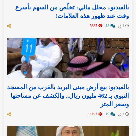
بالفيديو.. محلل مالي: تخلّص من السهم بأسرع
وقت عند ظهور هذه العلامات!
1 ي
18
5835
بالفيديو: بيع أرض مبنى البريد بالقرب من المسجد
النبوي بـ 462 مليون ريال.. والكشف عن مساحتها
وسعر المتر
2 ي
19
11193