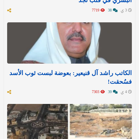
البشري في قلب نجد
3 ي
38
7719
الكاتب راشد آل قنيعير: بعوضة لبست ثوب الأسد
فسُحقت!
4 ي
39
7303