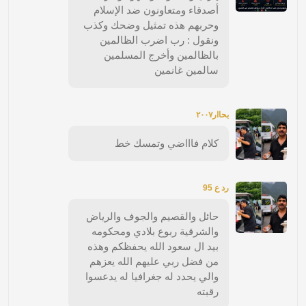
أصدقاء ومتعاونون ضد الإسلام
وحربهم هذه تمثيل وضحك وكذب
ونقول : رب اضرب الظالمين
بالظالمين وأخرج المسلمين
سالمين غانمين
بحاار٢٠٠٧
كلام فاااضي وتمسك خط
رد ع 95
حائل والقصيم والجوف والرياض
والشرقية ربوع بلادي ومحكومه
بيد ال سعود الله يحفظكم وهذه
من فضل ربي عليهم الله يعزهم
والي يحدد له جغرافيا له يدعسوا
رقبته