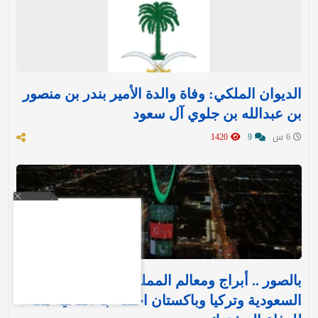
الديوان الملكي: وفاة والدة الأمير بندر بن منصور
بن عبدالله بن جلوي آل سعود
6 س
9
1420
بالصور .. أبراج ومعالم المملكة تتوشح بأعلام
السعودية وتركيا وباكستان احتفاءً بـ«اتفاقية مكة»