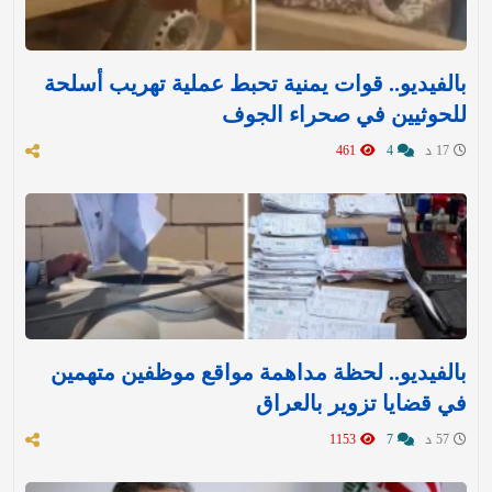
بالفيديو.. قوات يمنية تحبط عملية تهريب أسلحة
للحوثيين في صحراء الجوف
17 د
4
461
بالفيديو.. لحظة مداهمة مواقع موظفين متهمين
في قضايا تزوير بالعراق
57 د
7
1153