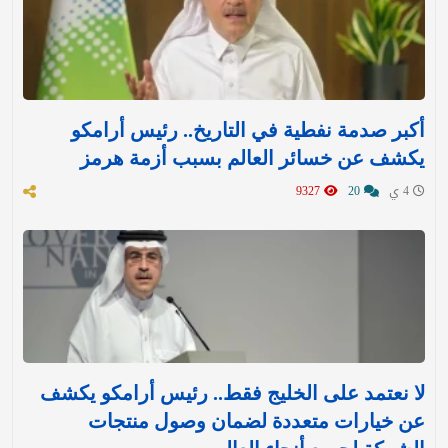
أكبر صدمة نفطية في التاريخ.. رئيس أرامكو
يكشف عن خسائر العالم بسبب أزمة هرمز
4 ي
20
9327
لا نعتمد على الخليج فقط.. رئيس أرامكو يكشف
عن خيارات متعددة لضمان وصول منتجات