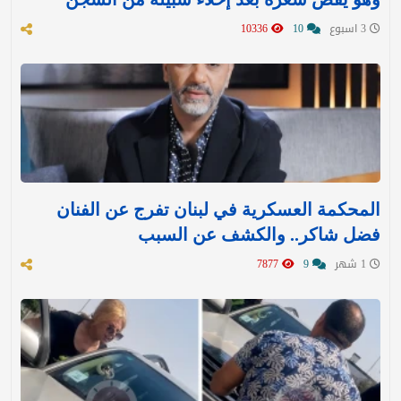
3 اسبوع
10
10336
المحكمة العسكرية في لبنان تفرج عن الفنان
فضل شاكر.. والكشف عن السبب
1 شهر
9
7877