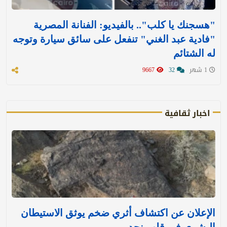
"هسجنك يا كلب".. بالفيديو: الفنانة المصرية
"فادية عبد الغني" تنفعل على سائق سيارة وتوجه
له الشتائم
1 شهر
32
9667
اخبار ثقافية
الإعلان عن اكتشاف أثري ضخم يوثق الاستيطان