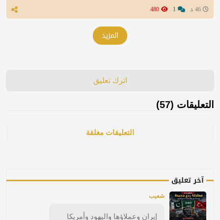
46 د
1
480
المزيد
اترك تعليق
التعليقات (57)
التعليقات مغلقة
آخر تعليق
شعيب
إيران وعملاؤها واليهود وأمريكا