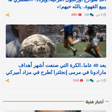
يبيع القهوة.. يالله حيهم!»
8 س
118
4995
بعد 40 عاما..الكرة التي صنعت أشهر أهداف
مارادونا في مرمى إنجلترا تُطرح في مزاد أميركي
8 س
18
3143
أخبار فنية