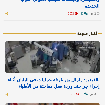
الحديدة
2 س
49
3953
أخبار منوعة
بالفيديو: زلزال يهز غرفة عمليات في اليابان أثناء
إجراء جراحة.. وردة فعل مفاجئة من الأطباء
3 س
6
2610