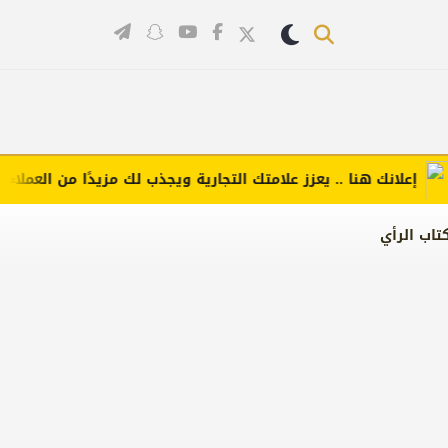
علانك هنا .. يعزز علامتك التجارية ويجذب لك مزيدًا من العملاء (اضغط
تاب الرأي