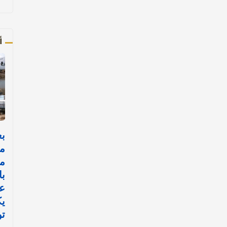
أ
ب
مل
با
عس
ي
ت