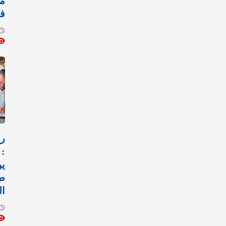
مط
في
رس
: 
يو
ط
ال