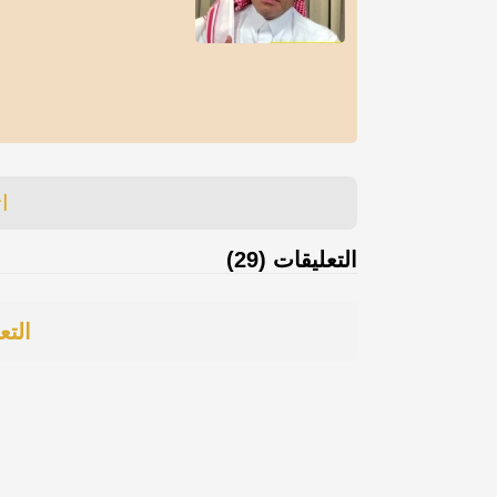
ا
التعليقات (29)
التع