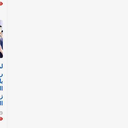
رئ
با
ال
زي
ال