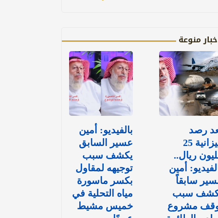
خبار منوعة
عد رصد
بالفيديو: أمين
ميزانية 25
عسير السابق
يون ريال..
يكشف سبب
لفيديو: أمين
توجيهه لمقاول
ير سابقاً
بكسر ماسورة
كشف سبب
مياه التحلية في
وقف مشروع
خميس مشيط