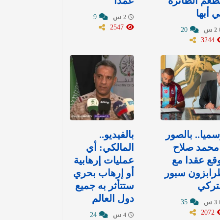
عم الطائرة
عمدًا
 أبها
9
2 س
2547
20
2 س
3244
ميا.. بالصور
بالفيديو..
محمد صلاح
المالكي: أي
قع عقدا مع
عمليات إرهابية
رابزون سبور
أو إرهاب بحري
تركي
ستتأثر به جميع
دول العالم
35
3 س
2072
24
4 س