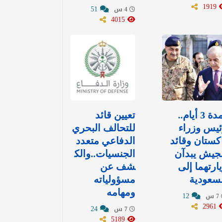
1919
51
4 س
4015
لمدة 3 أيام..
تعيين قائد
يس وزراء
للتحالف البحري
كستان وقائد
الدفاعي متعدد
جيش يبدآن
الجنسيات..والك
ارتهما إلى
شف عن
سعودية
مسؤولياته
ومهامه
12
7 س
2961
24
7 س
5189