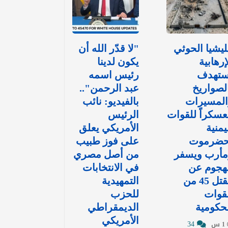
يشيا الحوثي
"لا قدّر الله أن
إرهابية
يكون لدينا
ستهدف
رئيس اسمه
لصواريخ
عبد الرحمن"..
المسيرات
بالفيديو: نائب
سكراً للقوات
الرئيس
يمنية
الأمريكي يعلق
حضرموت
على فوز طبيب
مأرب ويسفر
من أصل مصري
هجوم عن
في الانتخابات
مقتل 45 من
التمهيدية
قوات
للحزب
حكومية
الديمقراطي
الأمريكي
34
1 س