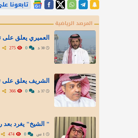
تابعونا على gle News
المرصد الرياضية
العميري يعلق على تع
275
0
30 د
الشريف يعلق على تع
366
0
37 د
" الشيخ" يغرد بعد ر
474
0
1 س