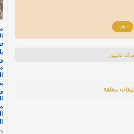
المزيد
مل
ال
ت
با
ترك تعليق
و
مع
ال
ب
ليقات مغلقة
و
ال
ال
ال