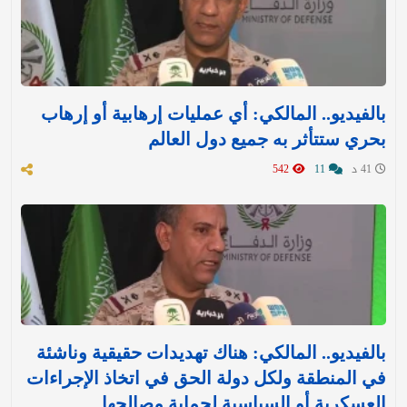
بالفيديو.. المالكي: أي عمليات إرهابية أو إرهاب
بحري ستتأثر به جميع دول العالم
41 د
11
542
بالفيديو.. المالكي: هناك تهديدات حقيقية وناشئة
في المنطقة ولكل دولة الحق في اتخاذ الإجراءات
العسكرية أو السياسية لحماية مصالحها