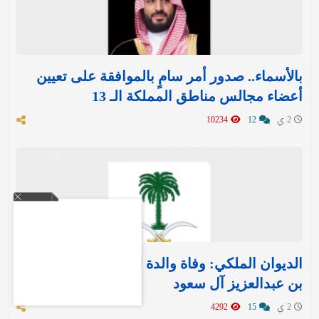
بالأسماء.. صدور أمر سامٍ بالموافقة على تعيين
أعضاء مجالس مناطق المملكة الـ 13
2 ي
12
10234
الديوان الملكي: وفاة والدة الأمير حمود بن سعود
بن عبدالعزيز آل سعود
2 ي
15
4292