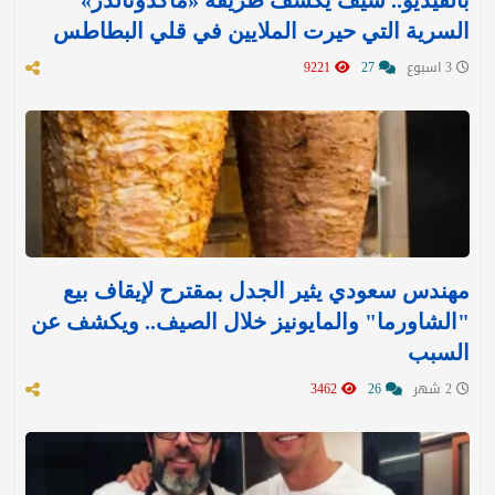
بالفيديو.. شيف يكشف طريقة «ماكدونالدز»
السرية التي حيرت الملايين في قلي البطاطس
3 اسبوع
27
9221
مهندس سعودي يثير الجدل بمقترح لإيقاف بيع
"الشاورما" والمايونيز خلال الصيف.. ويكشف عن
السبب
2 شهر
26
3462