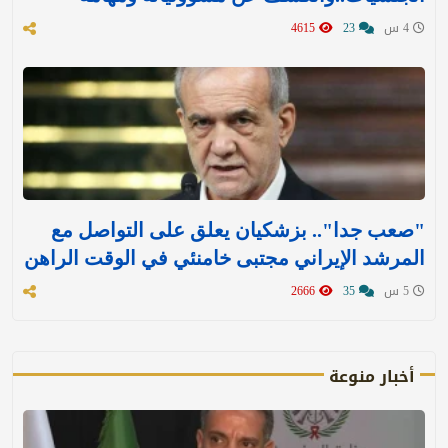
4 س
23
4615
"صعب جدا".. بزشكيان يعلق على التواصل مع
المرشد الإيراني مجتبى خامنئي في الوقت الراهن
5 س
35
2666
أخبار منوعة