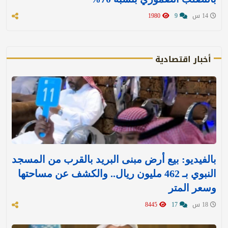
14 س
9
1980
أخبار اقتصادية
بالفيديو: بيع أرض مبنى البريد بالقرب من المسجد
النبوي بـ 462 مليون ريال.. والكشف عن مساحتها
وسعر المتر
18 س
17
8445