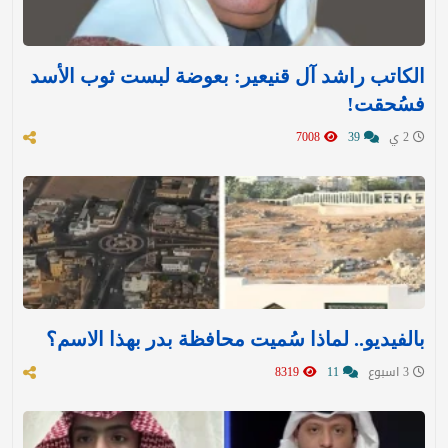
الكاتب راشد آل قنيعير: بعوضة لبست ثوب الأسد
فسُحقت!
2 ي
39
7008
بالفيديو.. لماذا سُميت محافظة بدر بهذا الاسم؟
3 اسبوع
11
8319