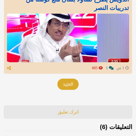
تدريبات النصر
1 س
1
605
المزيد
اترك تعليق
التعليقات (6)