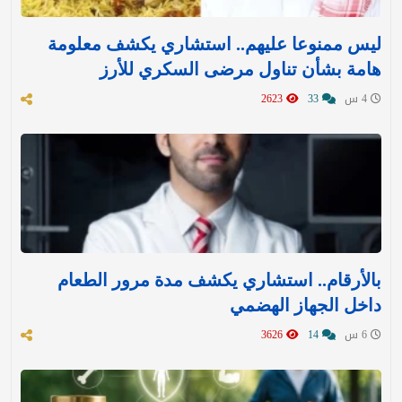
ليس ممنوعا عليهم.. استشاري يكشف معلومة
هامة بشأن تناول مرضى السكري للأرز
4 س
33
2623
بالأرقام.. استشاري يكشف مدة مرور الطعام
داخل الجهاز الهضمي
6 س
14
3626