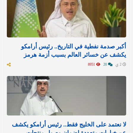
أكبر صدمة نفطية في التاريخ.. رئيس أرامكو
يكشف عن خسائر العالم بسبب أزمة هرمز
2 ي
20
8951
لا نعتمد على الخليج فقط.. رئيس أرامكو يكشف
عن خيارات متعددة لضمان وصول منتجات