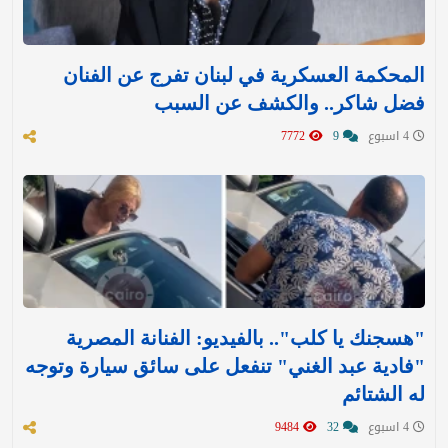
المحكمة العسكرية في لبنان تفرج عن الفنان
فضل شاكر.. والكشف عن السبب
4 اسبوع
9
7772
"هسجنك يا كلب".. بالفيديو: الفنانة المصرية
"فادية عبد الغني" تنفعل على سائق سيارة وتوجه
له الشتائم
4 اسبوع
32
9484