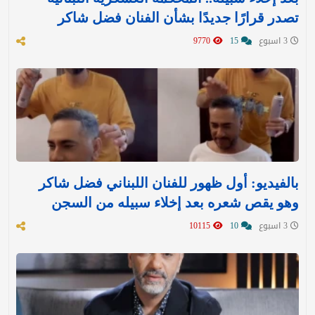
تصدر قرارًا جديدًا بشأن الفنان فضل شاكر
3 اسبوع
15
9770
بالفيديو: أول ظهور للفنان اللبناني فضل شاكر
وهو يقص شعره بعد إخلاء سبيله من السجن
3 اسبوع
10
10115