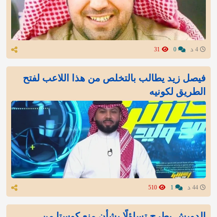
4 د
0
31
فيصل زيد يطالب بالتخلص من هذا اللاعب لفتح
الطريق لكونيه
44 د
1
510
الدويش يطرح تساؤلًا بشأن منع كوستا من