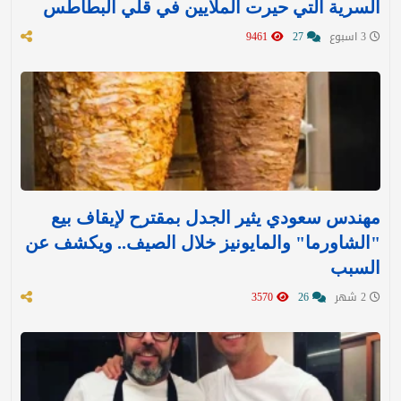
السرية التي حيرت الملايين في قلي البطاطس
3 اسبوع
27
9461
مهندس سعودي يثير الجدل بمقترح لإيقاف بيع
"الشاورما" والمايونيز خلال الصيف.. ويكشف عن
السبب
2 شهر
26
3570