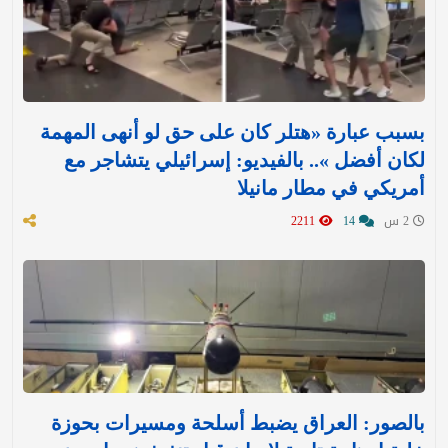
بسبب عبارة «هتلر كان على حق لو أنهى المهمة
لكان أفضل ».. بالفيديو: إسرائيلي يتشاجر مع
أمريكي في مطار مانيلا
2 س
14
2211
بالصور: العراق يضبط أسلحة ومسيرات بحوزة