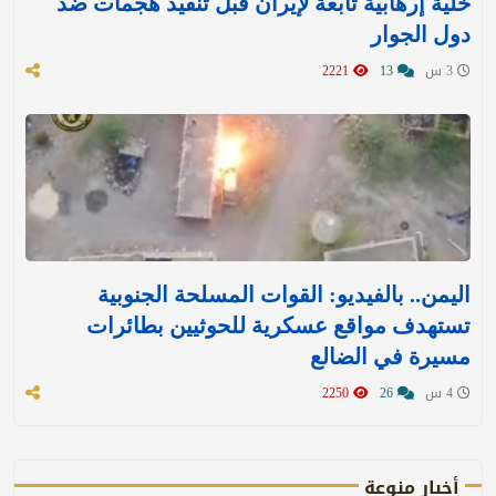
خلية إرهابية تابعة لإيران قبل تنفيذ هجمات ضد
دول الجوار
3 س
13
2221
اليمن.. بالفيديو: القوات المسلحة الجنوبية
تستهدف مواقع عسكرية للحوثيين بطائرات
مسيرة في الضالع
4 س
26
2250
أخبار منوعة