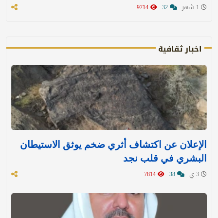
1 شهر
32
9714
اخبار ثقافية
الإعلان عن اكتشاف أثري ضخم يوثق الاستيطان
البشري في قلب نجد
3 ي
38
7814