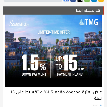
قد يعجبك ايضا
عرض لفترة محدودة مقدم 1.5% و تقسيط علي 15
سنة
TMG