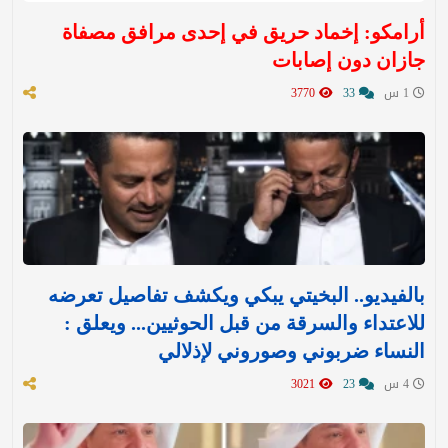
أرامكو: إخماد حريق في إحدى مرافق مصفاة
جازان دون إصابات
1 س
33
3770
بالفيديو.. البخيتي يبكي ويكشف تفاصيل تعرضه
للاعتداء والسرقة من قبل الحوثيين... ويعلق :
النساء ضربوني وصوروني لإذلالي
4 س
23
3021