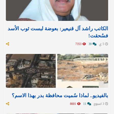
الكاتب راشد آل قنيعير: بعوضة لبست ثوب الأسد
فسُحقت!
5 ي
39
7353
بالفيديو.. لماذا سُميت محافظة بدر بهذا الاسم؟
3 اسبوع
11
8601