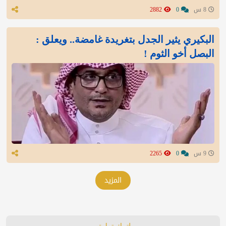
8 س
0
2882
البكيري يثير الجدل بتغريدة غامضة.. ويعلق :
البصل أخو الثوم !
9 س
0
2265
المزيد