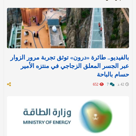
بالفيديو.. طائرة «درون» توثق تجربة مرور الزوار
عبر الجسر المعلق الزجاجي في منتزه الأمير
حسام بالباحة
42 د
7
652