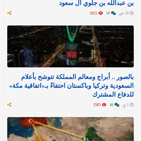
بن عبدالله بن جلوي آل سعود
19 س
10
2025
بالصور .. أبراج ومعالم المملكة تتوشح بأعلام
السعودية وتركيا وباكستان احتفاءً بـ«اتفاقية مكة»
للدفاع المشترك‬⁩ ‏
1 ي
46
3585