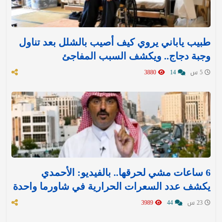
طبيب ياباني يروي كيف أصيب بالشلل بعد تناول
وجبة دجاج.. ويكشف السبب المفاجئ
5 س
14
3880
6 ساعات مشي لحرقها.. بالفيديو: الأحمدي
يكشف عدد السعرات الحرارية في شاورما واحدة
23 س
44
3989