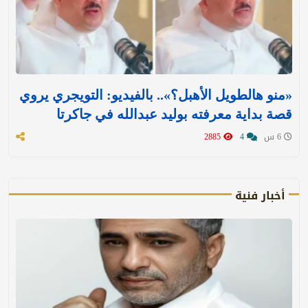
«منو هالطويل الأهبل؟».. بالفيديو: التويجري يروي
قصة بداية معرفته بوليد عبدالله في جاكرتا
6 س
4
2885
أخبار فنية