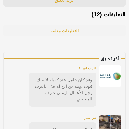
اترك تعليق
التعليقات (12)
التعليقات مغلقة
آخر تعليق
شايب في ٧٠
وقد كان عامل عند كفيله لايملك
قوت يومه من اين له هذا . .أعرب
رجل الأعمال اليمني عارف
المفلحي
يس سير