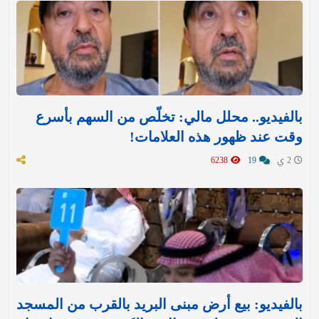
بالفيديو.. محلل مالي: تخلّص من السهم بأسرع
وقت عند ظهور هذه العلامات!
2 ي
19
6238
بالفيديو: بيع أرض مبنى البريد بالقرب من المسجد