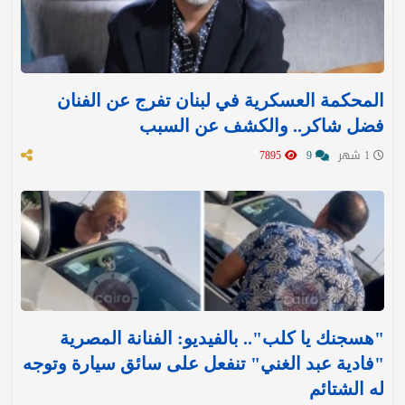
المحكمة العسكرية في لبنان تفرج عن الفنان
فضل شاكر.. والكشف عن السبب
1 شهر
9
7895
"هسجنك يا كلب".. بالفيديو: الفنانة المصرية
"فادية عبد الغني" تنفعل على سائق سيارة وتوجه
له الشتائم