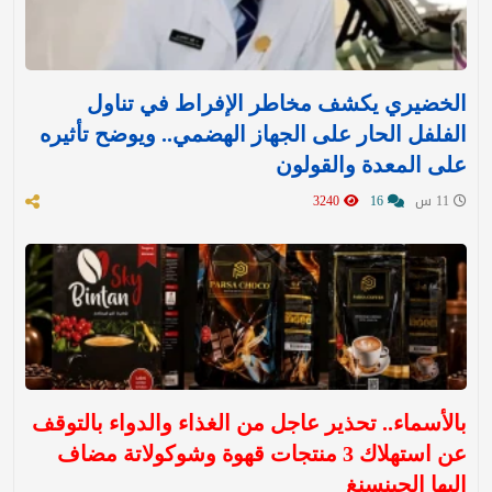
الخضيري يكشف مخاطر الإفراط في تناول
الفلفل الحار على الجهاز الهضمي.. ويوضح تأثيره
على المعدة والقولون
11 س
16
3240
بالأسماء.. تحذير عاجل من الغذاء والدواء بالتوقف
عن استهلاك 3 منتجات قهوة وشوكولاتة مضاف
إليها الجينسنغ