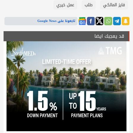
فايز المالكي
طلب
عمل خيري
تابعونا على Google News
قد يعجبك ايضا