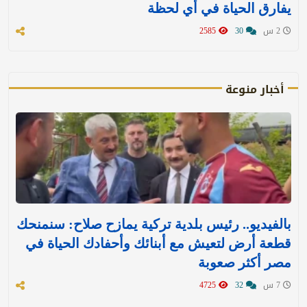
يفارق الحياة في أي لحظة
2 س
30
2585
أخبار منوعة
بالفيديو.. رئيس بلدية تركية يمازح صلاح: سنمنحك
قطعة أرض لتعيش مع أبنائك وأحفادك الحياة في
مصر أكثر صعوبة
7 س
32
4725