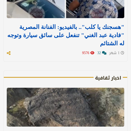
"هسجنك يا كلب".. بالفيديو: الفنانة المصرية
"فادية عبد الغني" تنفعل على سائق سيارة وتوجه
له الشتائم
1 شهر
32
9576
اخبار ثقافية