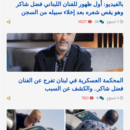
بالفيديو: أول ظهور للفنان اللبناني فضل شاكر
وهو يقص شعره بعد إخلاء سبيله من السجن
3 اسبوع
10
10227
المحكمة العسكرية في لبنان تفرج عن الفنان
فضل شاكر.. والكشف عن السبب
4 اسبوع
9
7823