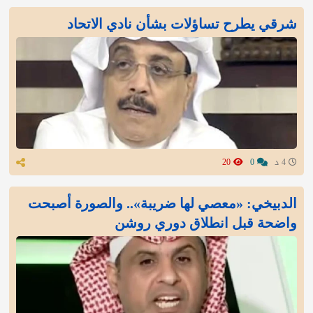
شرقي يطرح تساؤلات بشأن نادي الاتحاد
4 د
0
20
الدبيخي: «معصي لها ضريبة».. والصورة أصبحت
واضحة قبل انطلاق دوري روشن