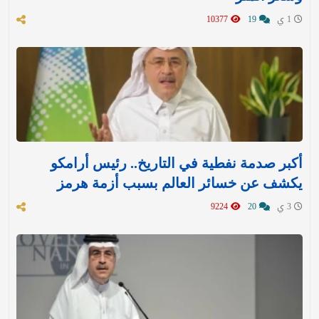
1 ي
19
10377
أكبر صدمة نفطية في التاريخ.. رئيس أرامكو
يكشف عن خسائر العالم بسبب أزمة هرمز
3 ي
20
9224