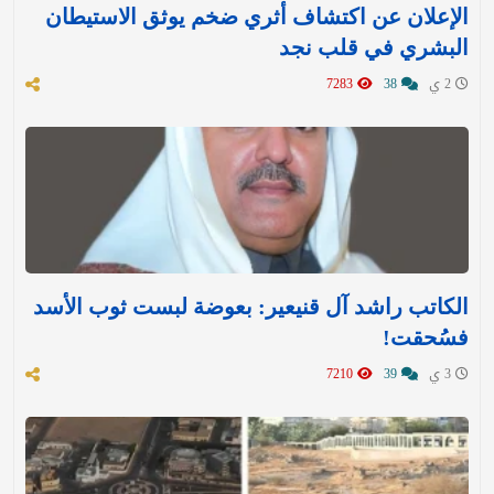
الإعلان عن اكتشاف أثري ضخم يوثق الاستيطان
البشري في قلب نجد
2 ي
38
7283
الكاتب راشد آل قنيعير: بعوضة لبست ثوب الأسد
فسُحقت!
3 ي
39
7210