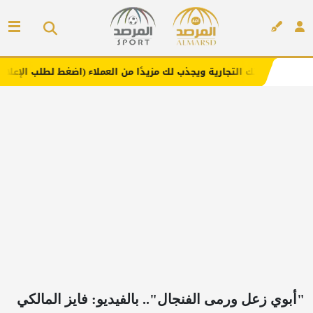
تجارية ويجذب لك مزيدًا من العملاء (اضغط لطلب الإعلان)
مف
إعلان
"أبوي زعل ورمى الفنجال".. بالفيديو: فايز المالكي