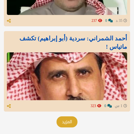
35 د
0
237
أحمد الشمراني: سردية (أبو إبراهيم) تكشف
ماتياس !
1 س
0
323
المزيد