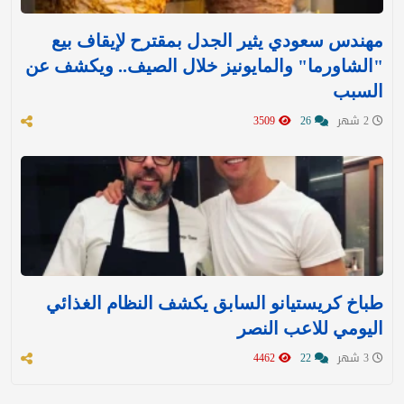
مهندس سعودي يثير الجدل بمقترح لإيقاف بيع
"الشاورما" والمايونيز خلال الصيف.. ويكشف عن
السبب
2 شهر
26
3509
طباخ كريستيانو السابق يكشف النظام الغذائي
اليومي للاعب النصر
3 شهر
22
4462