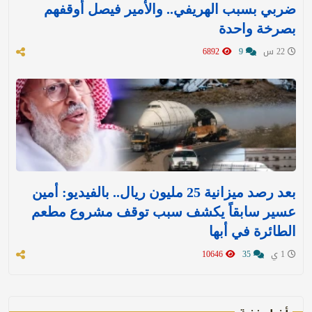
ضربي بسبب الهريفي.. والأمير فيصل أوقفهم
بصرخة واحدة
22 س
9
6892
بعد رصد ميزانية 25 مليون ريال.. بالفيديو: أمين
عسير سابقاً يكشف سبب توقف مشروع مطعم
الطائرة في أبها
1 ي
35
10646