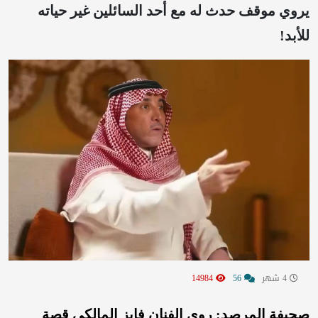
يروي موقف حدث له مع أحد السائلين غير حياته
للأبد!
4 شهر
56
14984
صحيفة المرصد: روى الفنان فايز المالكي قصة