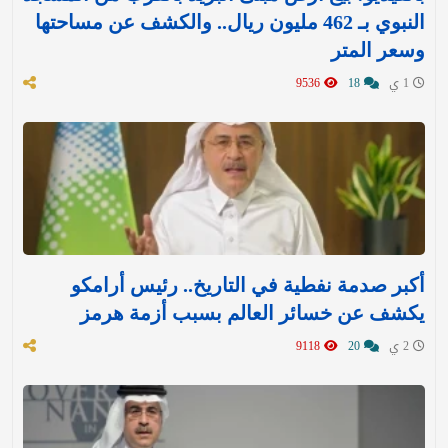
النبوي بـ 462 مليون ريال.. والكشف عن مساحتها
وسعر المتر
1 ي
18
9536
أكبر صدمة نفطية في التاريخ.. رئيس أرامكو
يكشف عن خسائر العالم بسبب أزمة هرمز
2 ي
20
9118