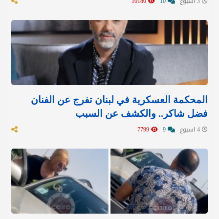
3 اسبوع
10
10180
المحكمة العسكرية في لبنان تفرج عن الفنان
فضل شاكر.. والكشف عن السبب
4 اسبوع
9
7799