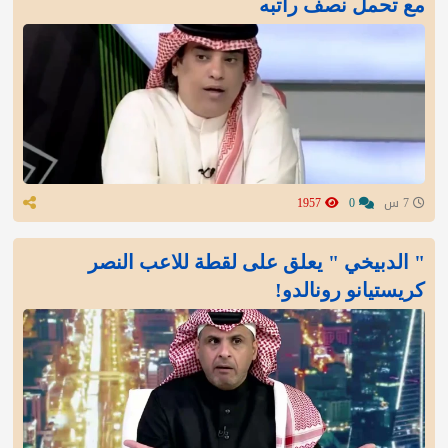
مع تحمل نصف راتبه
7 س
0
1957
" الدبيخي " يعلق على لقطة للاعب النصر
كريستيانو رونالدو!