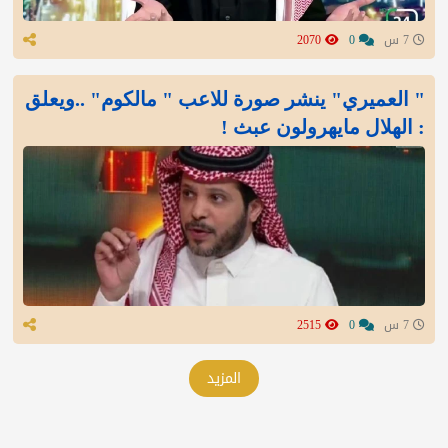
7 س
0
2070
" العميري" ينشر صورة للاعب " مالكوم" ..ويعلق
: الهلال مايهرولون عبث !
7 س
0
2515
المزيد