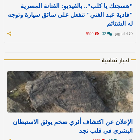
"هسجنك يا كلب".. بالفيديو: الفنانة المصرية
"فادية عبد الغني" تنفعل على سائق سيارة وتوجه
له الشتائم
4 اسبوع
32
9520
اخبار ثقافية
الإعلان عن اكتشاف أثري ضخم يوثق الاستيطان
البشري في قلب نجد