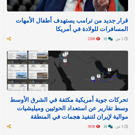
قرار جديد من ترامب يستهدف أطفال الأمهات
المسافرات للولادة في أمريكا
2 س
10
2200
تحركات جوية أمريكية مكثفة في الشرق الأوسط
وسط تقارير عن استعداد الحوثيين وميليشيات
موالية لإيران لتنفيذ هجمات في المنطقة
3 س
18
3038