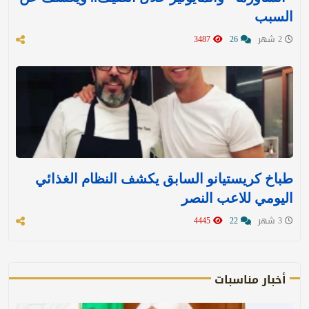
السبب
2 شهر
26
3487
طباخ كريستيانو السابق يكشف النظام الغذائي
اليومي للاعب النصر
3 شهر
22
4445
أخبار مناسبات