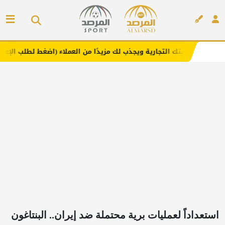
ارية ويجذب لك مزيدًا من العملاء (اضغط لطلب الإعلان)
مفار
إعلان
استعداداً لعمليات برية محتملة ضد إيران.. البنتاغون