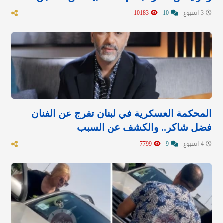
3 اسبوع
10
10183
المحكمة العسكرية في لبنان تفرج عن الفنان
فضل شاكر.. والكشف عن السبب
4 اسبوع
9
7799