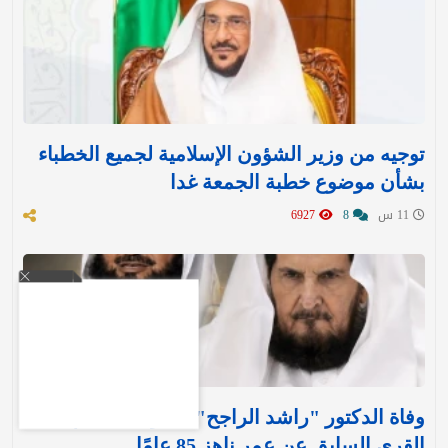
توجيه من وزير الشؤون الإسلامية لجميع الخطباء
بشأن موضوع خطبة الجمعة غدا
11 س
8
6927
وفاة الدكتور "راشد الراجح" مدير جامعة أم
القرى السابق عن عمر ناهز 85 عامًا