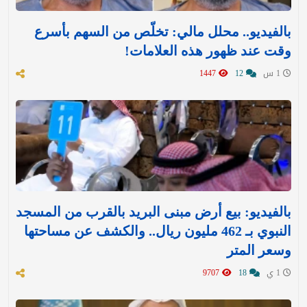
بالفيديو.. محلل مالي: تخلّص من السهم بأسرع
وقت عند ظهور هذه العلامات!
1 س
12
1447
بالفيديو: بيع أرض مبنى البريد بالقرب من المسجد
النبوي بـ 462 مليون ريال.. والكشف عن مساحتها
وسعر المتر
1 ي
18
9707