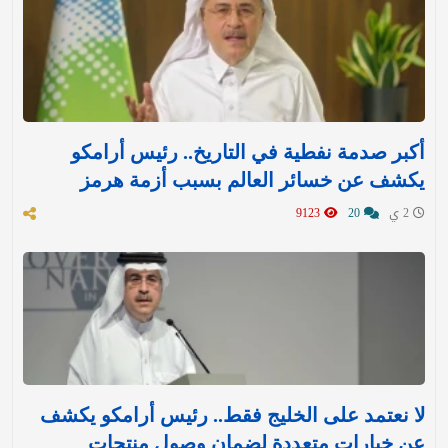
أكبر صدمة نفطية في التاريخ.. رئيس أرامكو
يكشف عن خسائر العالم بسبب أزمة هرمز
2 ي
20
9123
لا نعتمد على الخليج فقط.. رئيس أرامكو يكشف
عن خيارات متعددة لضمان وصول منتجات