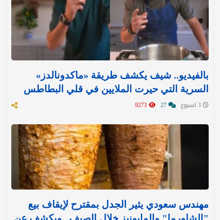
بالفيديو.. شيف يكشف طريقة «ماكدونالدز»
السرية التي حيرت الملايين في قلي البطاطس
3 اسبوع
27
9273
مهندس سعودي يثير الجدل بمقترح لإيقاف بيع
"الشاورما" والمايونيز خلال الصيف.. ويكشف عن