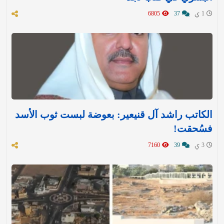
1 ي
37
6805
الكاتب راشد آل قنيعير: بعوضة لبست ثوب الأسد
فسُحقت!
3 ي
39
7160