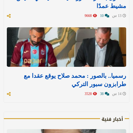
مشيط عمدًا
13 س
10
9668
رسميا.. بالصور : محمد صلاح يوقع عقدا مع
طرابزون سبور التركي
14 س
38
3528
أخبار فنية