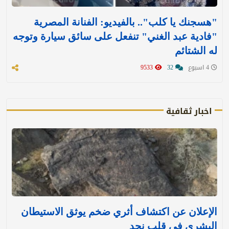
"هسجنك يا كلب".. بالفيديو: الفنانة المصرية
"فادية عبد الغني" تنفعل على سائق سيارة وتوجه
له الشتائم
4 اسبوع
32
9533
اخبار ثقافية
الإعلان عن اكتشاف أثري ضخم يوثق الاستيطان
البشري في قلب نجد