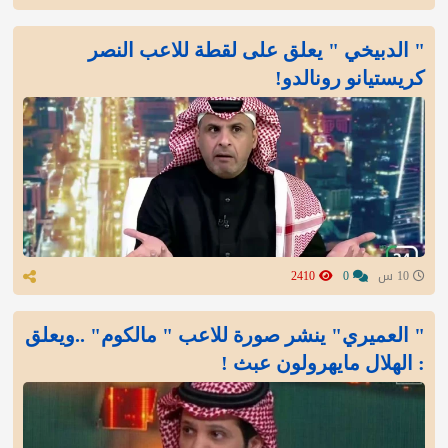
" الدبيخي " يعلق على لقطة للاعب النصر
كريستيانو رونالدو!
10 س
0
2410
" العميري" ينشر صورة للاعب " مالكوم" ..ويعلق
: الهلال مايهرولون عبث !