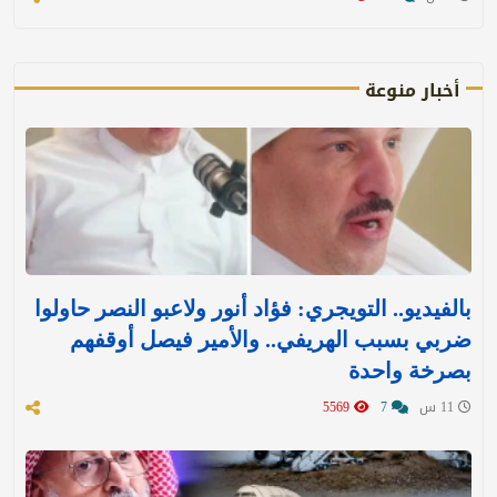
أخبار منوعة
بالفيديو.. التويجري: فؤاد أنور ولاعبو النصر حاولوا
ضربي بسبب الهريفي.. والأمير فيصل أوقفهم
بصرخة واحدة
11 س
7
5569