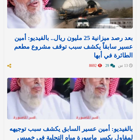
بعد رصد ميزانية 25 مليون ريال.. بالفيديو: أمين
عسير سابقاً يكشف سبب توقف مشروع مطعم
الطائرة في أبها
13 س
29
8692
بالفيديو: أمين عسير السابق يكشف سبب توجيهه
لمقاول بكسر ماسورة مياه التحلية في خميس