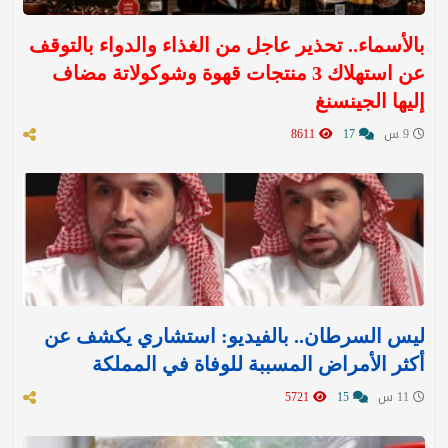
بالأسماء.. تحذير عاجل من الغذاء والدواء بالتوقف
عن استهلاك 3 منتجات قهوة وشوكولاتة مضاف
إليها الجينسنغ
9 س
17
8611
ليس السرطان.. بالفيديو: استشاري يكشف عن
أكثر الأمراض المسببة للوفاة في المملكة
11 س
15
5721