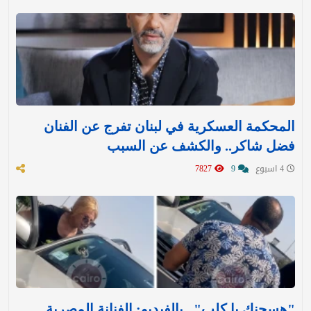
المحكمة العسكرية في لبنان تفرج عن الفنان
فضل شاكر.. والكشف عن السبب
4 اسبوع
9
7827
"هسجنك يا كلب".. بالفيديو: الفنانة المصرية