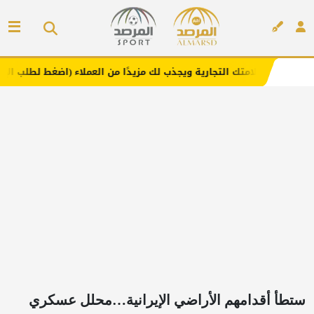
تجارية ويجذب لك مزيدًا من العملاء (اضغط لطلب الإعلان)
مف
إعلان
ستطأ أقدامهم الأراضي الإيرانية…محلل عسكري