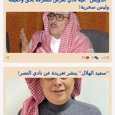
وليس سخرية!
8 د
0
72
"سعيد الهلال" ينشر تغريدة عن نادي النصر!