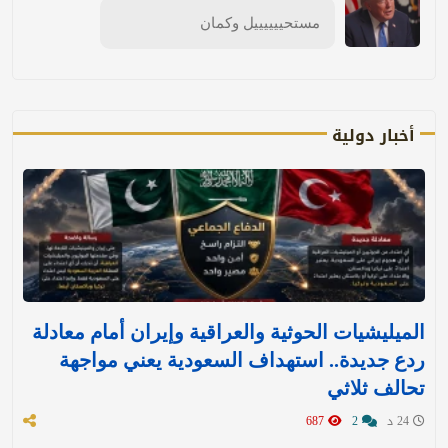
مستحييييييل وكمان
أخبار دولية
الميليشيات الحوثية والعراقية وإيران أمام معادلة
ردع جديدة.. استهداف السعودية يعني مواجهة
تحالف ثلاثي
24 د
2
687