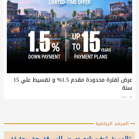
عرض لفترة محدودة مقدم 1.5% و تقسيط علي 15
سنة
TMG
المرصد الرياضية
"الدويش":فيه نادي تعرض للسرقة بحق وحقيقة