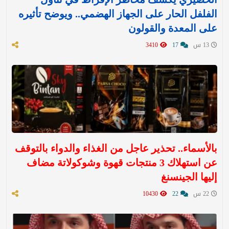
الفلفل الحار على الجهاز الهضمي.. ويوضح تأثيره
على المعدة والقولون
13 س
17
3410
بالأسماء.. تحذير عاجل من الغذاء والدواء بالتوقف
عن استهلاك 3 منتجات قهوة وشوكولاتة مضاف
إليها الجينسنغ
22 س
22
10430