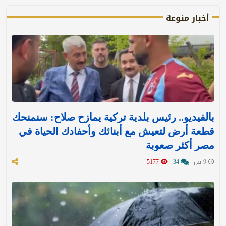
أخبار منوعة
بالفيديو.. رئيس بلدية تركية يمازح صلاح: سنمنحك
قطعة أرض لتعيش مع أبنائك وأحفادك الحياة في
مصر أكثر صعوبة
9 س
34
5177