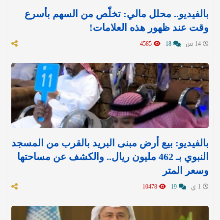
بالفيديو.. محلل مالي: تخلّص من السهم بأسرع
وقت عند ظهور هذه العلامات!
14 س
18
4585
بالفيديو: بيع أرض مبنى البريد بالقرب من المسجد
النبوي بـ 462 مليون ريال.. والكشف عن مساحتها
وسعر المتر
1 ي
19
10478