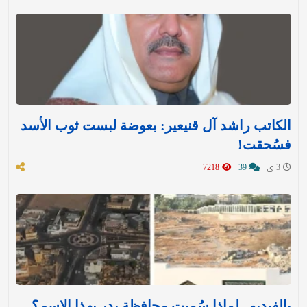
الكاتب راشد آل قنيعير: بعوضة لبست ثوب الأسد
فسُحقت!
3 ي
39
7218
بالفيديو.. لماذا سُميت محافظة بدر بهذا الاسم؟