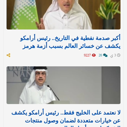
أكبر صدمة نفطية في التاريخ.. رئيس أرامكو
يكشف عن خسائر العالم بسبب أزمة هرمز
3 ي
20
9227
لا نعتمد على الخليج فقط.. رئيس أرامكو يكشف
عن خيارات متعددة لضمان وصول منتجات