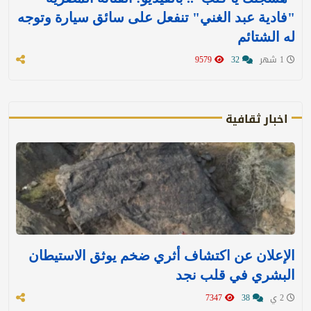
"فادية عبد الغني" تنفعل على سائق سيارة وتوجه
له الشتائم
1 شهر
32
9579
اخبار ثقافية
الإعلان عن اكتشاف أثري ضخم يوثق الاستيطان
البشري في قلب نجد
2 ي
38
7347