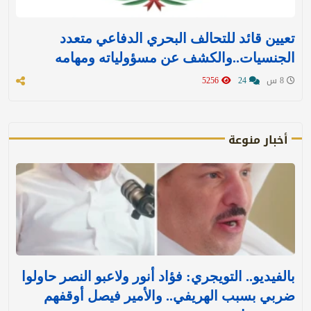
تعيين قائد للتحالف البحري الدفاعي متعدد
الجنسيات..والكشف عن مسؤولياته ومهامه
8 س
24
5256
أخبار منوعة
بالفيديو.. التويجري: فؤاد أنور ولاعبو النصر حاولوا
ضربي بسبب الهريفي.. والأمير فيصل أوقفهم