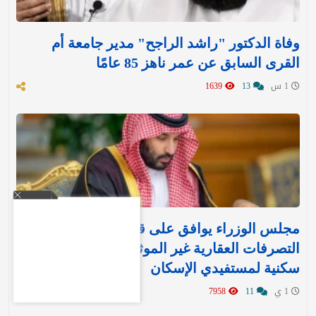
وفاة الدكتور "راشد الراجح" مدير جامعة أم
القرى السابق عن عمر ناهز 85 عامًا
1 س
13
1639
مجلس الوزراء يوافق على قرارين جديدين بشأن
التصرفات العقارية غير الموثقة وتنفيذ وحدات
سكنية لمستفيدي الإسكان
1 ي
11
7958