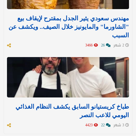
مهندس سعودي يثير الجدل بمقترح لإيقاف بيع
"الشاورما" والمايونيز خلال الصيف.. ويكشف عن
السبب
2 شهر
26
3466
طباخ كريستيانو السابق يكشف النظام الغذائي
اليومي للاعب النصر
3 شهر
22
4423