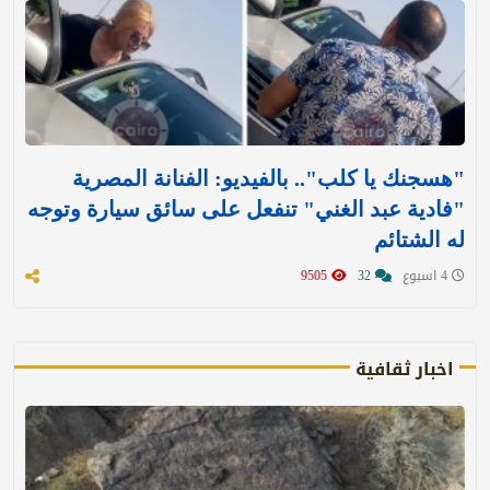
"هسجنك يا كلب".. بالفيديو: الفنانة المصرية
"فادية عبد الغني" تنفعل على سائق سيارة وتوجه
له الشتائم
4 اسبوع
32
9505
اخبار ثقافية