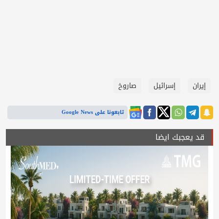
إيران
إسرائيل
صاروخ
تابعونا على Google News
قد يعجبك ايضا