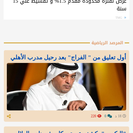
عرض لفترة محدودة مقدم 1.5% و تقسيط علي 15
سنة
TMG
المرصد الرياضية
أول تعليق من " الفراج" بعد رحيل مدرب الأهلي
18 د
0
220