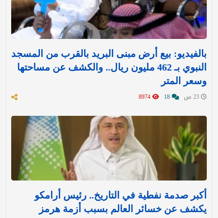
بالفيديو: بيع أرض مبنى البريد بالقرب من المسجد
النبوي بـ 462 مليون ريال.. والكشف عن مساحتها
وسعر المتر
23 س
18
8974
أكبر صدمة نفطية في التاريخ.. رئيس أرامكو
يكشف عن خسائر العالم بسبب أزمة هرمز