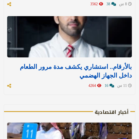
8 س
38
3562
بالأرقام.. استشاري يكشف مدة مرور الطعام
داخل الجهاز الهضمي
11 س
16
4264
أخبار اقتصادية