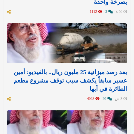
بصرخة واحدة
56 د
3
1112
بعد رصد ميزانية 25 مليون ريال.. بالفيديو: أمين
عسير سابقاً يكشف سبب توقف مشروع مطعم
الطائرة في أبها
3 س
20
4028