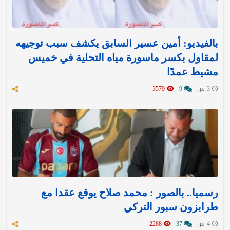
بالفيديو: أمين عسير السابق يكشف سبب توجيهه
لمقاول بكسر ماسورة مياه التحلية في خميس
مشيط عمدًا
3 س
9
3579
رسميا.. بالصور : محمد صلاح يوقع عقدا مع
طرابزون سبور التركي
4 س
37
2288