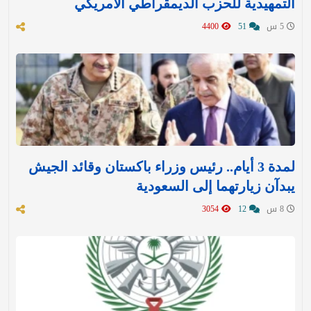
التمهيدية للحزب الديمقراطي الأمريكي
5 س
51
4400
لمدة 3 أيام.. رئيس وزراء باكستان وقائد الجيش
يبدآن زيارتهما إلى السعودية
8 س
12
3054