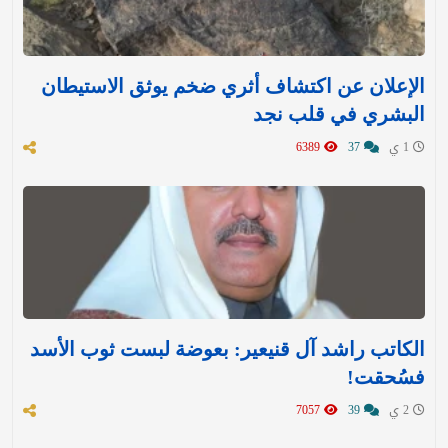
الإعلان عن اكتشاف أثري ضخم يوثق الاستيطان
البشري في قلب نجد
1 ي
37
6389
الكاتب راشد آل قنيعير: بعوضة لبست ثوب الأسد
فسُحقت!
2 ي
39
7057