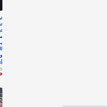
تر
تح
ت
م
ب
ال
و
إي