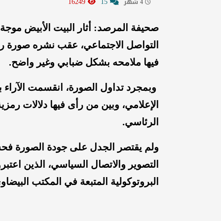
16249
15
4 شهر
صحيفة المرصد: أثار البيت الأبيض موج
التواصل الاجتماعي، عقب نشره صورة ر
فيها ملامحه بشكل ضبابي وغير واضح.
وبمجرد تداول الصورة، انقسمت الآراء بين
الإعلامي، وبين من رأى فيها دلالات رمز
الرئاسي.
ولم يقتصر الجدل على جودة الصورة فحس
التصوير والاتصال السياسي، الذين اعتبروا
البروتوكولية المتبعة في المكتب البيضاو