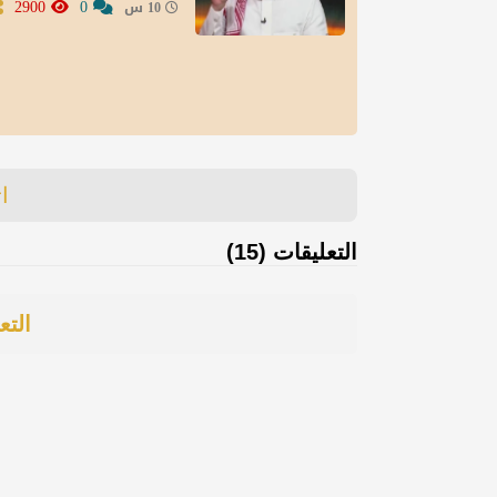
2900
0
10 س
ا
التعليقات (15)
التع