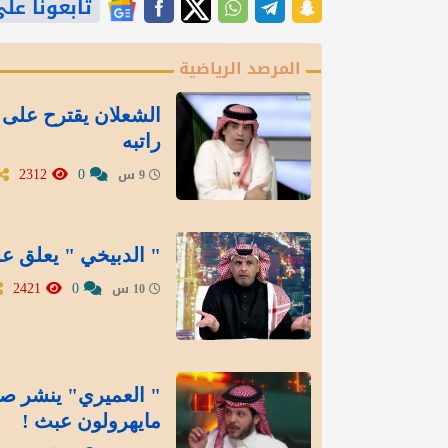
تابعونا على gle News
المرصد الرياضية
الشعلان يقترح على 
راتبه
2312
0
9 س
" الدبيخي " يعلق عل
2421
0
10 س
" العميري" ينشر صور
مايهرولون عبث !