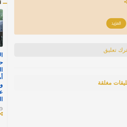
أ
المزيد
ترك تعليق
ا
ح
ال
أم
ليقات مغلقة
و
ع
ال