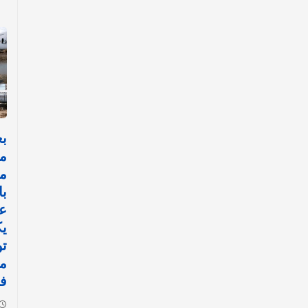
ب
مل
با
عس
ي
ت
مط
في