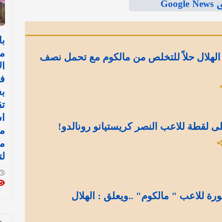
Goo
با
م
الهلال حلاً للتخلص من مالكوم مع تحمل نصف
ال
ف
بغ
تق
اس
ى لقطة للاعب النصر كريستيانو رونالدو!
مي
مو
لت
ة للاعب " مالكوم" ..ويعلق : الهلال