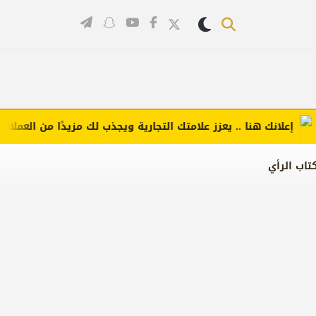
علانك هنا .. يعزز علامتك التجارية ويجذب لك مزيدًا من العملاء (اضغط
تاب الرأي