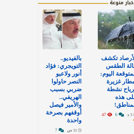
خبار منوعة
لأرصاد تكشف
بالفيديو..
الة الطقس
التويجري: فؤاد
متوقعة اليوم:
أنور ولاعبو
طار غزيرة
النصر حاولوا
رياح نشطة
ضربي بسبب
لى هذه
الهريفي..
مناطق!
والأمير فيصل
أوقفهم بصرخة
47
0
5 د
واحدة
7
11 س