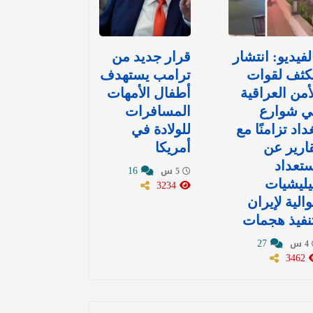
لفيديو: انتشار
قرار جديد من
كثف لقوات
ترامب يستهدف
أمن العراقية
أطفال الأمهات
ي شوارع
المسافرات
داد تزامنًا مع
للولادة في
ارير عن
أمريكا
تعداد
16
5 س
ليشيات
3234
الية لإيران
نفيذ هجمات
27
4 س
3462