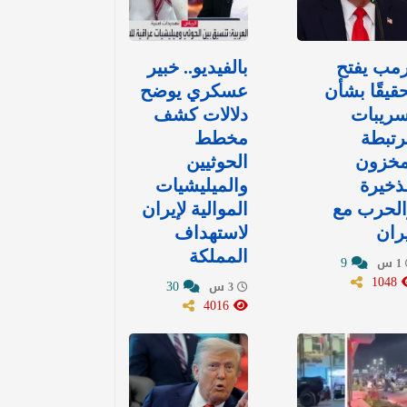
مب يفتح
بالفيديو.. خبير
قيقًا بشأن
عسكري يوضح
سريبات
دلالات كشف
رتبطة
مخطط
مخزون
الحوثيين
ذخيرة
والميليشيات
الحرب مع
الموالية لإيران
ران
لاستهداف
المملكة
9
1 س
1048
30
3 س
4016