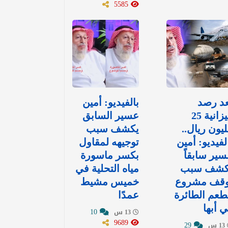
5585
عد رصد
بالفيديو: أمين
ميزانية 25
عسير السابق
يون ريال..
يكشف سبب
لفيديو: أمين
توجيهه لمقاول
ير سابقاً
بكسر ماسورة
كشف سبب
مياه التحلية في
وقف مشروع
خميس مشيط
عم الطائرة
عمدًا
 أبها
10
13 س
9689
29
13 س