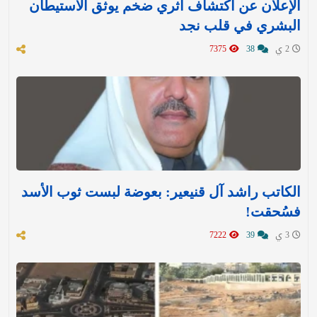
الإعلان عن اكتشاف أثري ضخم يوثق الاستيطان
البشري في قلب نجد
2 ي
38
7375
الكاتب راشد آل قنيعير: بعوضة لبست ثوب الأسد
فسُحقت!
3 ي
39
7222