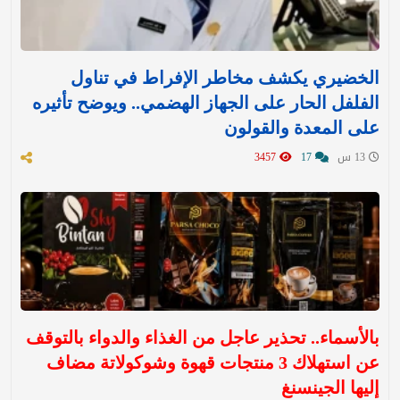
الخضيري يكشف مخاطر الإفراط في تناول
الفلفل الحار على الجهاز الهضمي.. ويوضح تأثيره
على المعدة والقولون
13 س
17
3457
بالأسماء.. تحذير عاجل من الغذاء والدواء بالتوقف
عن استهلاك 3 منتجات قهوة وشوكولاتة مضاف
إليها الجينسنغ