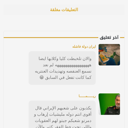
التعليقات مغلقة
آخر تعليق
ايران دولة فاشله
والان تلخبطت كليا وكلابها ايضا
هههههههههههههههههه لم نعد
نسمع العنفصه وتهديدات العنتريه
كما كانت تفعل في السابق 😁
ريـــــمـــــا
يكذبون على شعبهم الإيراني قال
أقوى انتم دوله مليشيات إرهاب و
دمرتو شعبكم جبتو لهم العقوبات
واللي تحت خط الفقر كثير والآن