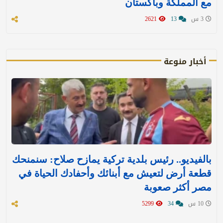
مع المملكة وباكستان
3 س
13
2621
أخبار منوعة
بالفيديو.. رئيس بلدية تركية يمازح صلاح: سنمنحك
قطعة أرض لتعيش مع أبنائك وأحفادك الحياة في
مصر أكثر صعوبة
10 س
34
5299