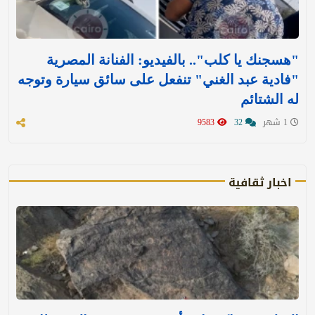
"هسجنك يا كلب".. بالفيديو: الفنانة المصرية
"فادية عبد الغني" تنفعل على سائق سيارة وتوجه
له الشتائم
1 شهر
32
9583
اخبار ثقافية