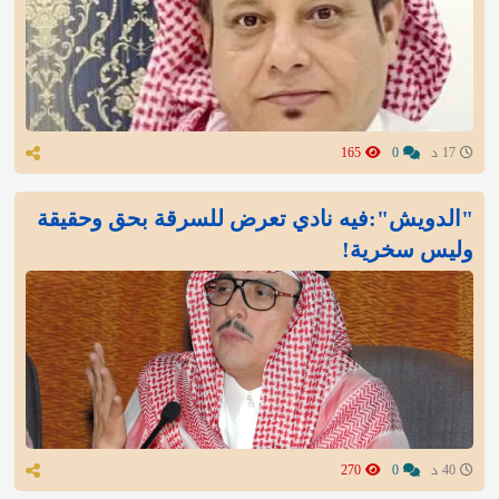
17 د
0
165
"الدويش":فيه نادي تعرض للسرقة بحق وحقيقة
وليس سخرية!
40 د
0
270