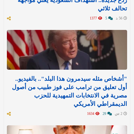
ردع جديدة.. استهداف السعودية يعني مواجهة
تحالف ثلاثي
56 د
5
1377
"أشخاص مثله سيدمرون هذا البلد".. بالفيديو..
أول تعليق من ترامب على فوز طبيب من أصول
مصرية في الانتخابات التمهيدية للحزب
الديمقراطي الأمريكي
2 س
29
1634