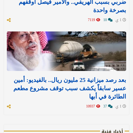
ضربي بسبب الهريفي.. والأمير فيصل أوقفهم
بصرخة واحدة
1 ي
10
7119
بعد رصد ميزانية 25 مليون ريال.. بالفيديو: أمين
عسير سابقاً يكشف سبب توقف مشروع مطعم
الطائرة في أبها
1 ي
37
10937
أخبار فنية