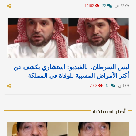
22 س
22
10482
ليس السرطان.. بالفيديو: استشاري يكشف عن
أكثر الأمراض المسببة للوفاة في المملكة
1 ي
15
7053
أخبار اقتصادية