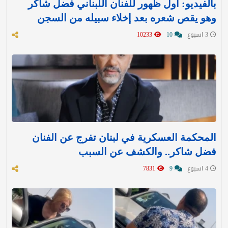
بالفيديو: أول ظهور للفنان اللبناني فضل شاكر
وهو يقص شعره بعد إخلاء سبيله من السجن
3 اسبوع
10
10233
المحكمة العسكرية في لبنان تفرج عن الفنان
فضل شاكر.. والكشف عن السبب
4 اسبوع
9
7831