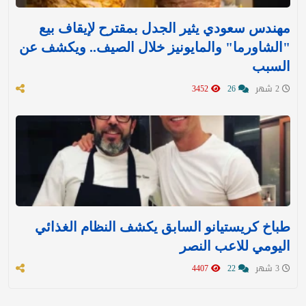
مهندس سعودي يثير الجدل بمقترح لإيقاف بيع
"الشاورما" والمايونيز خلال الصيف.. ويكشف عن
السبب
2 شهر
26
3452
طباخ كريستيانو السابق يكشف النظام الغذائي
اليومي للاعب النصر
3 شهر
22
4407