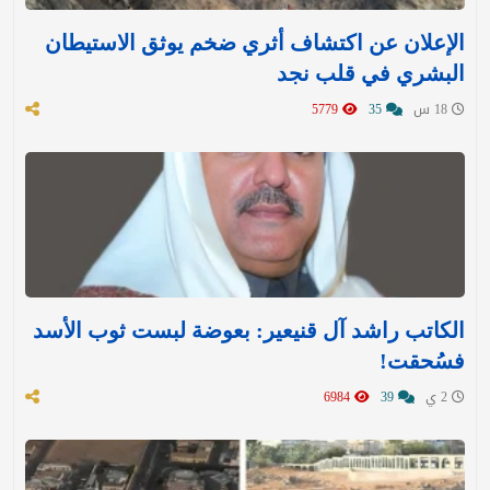
الإعلان عن اكتشاف أثري ضخم يوثق الاستيطان
البشري في قلب نجد
18 س
35
5779
الكاتب راشد آل قنيعير: بعوضة لبست ثوب الأسد
فسُحقت!
2 ي
39
6984