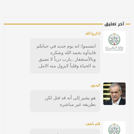
آخر تعليق
اذكروا الله
ابتسموا: انه يوم جديد في حياتكم
فابدأوه بحمد الله وشكره
وبالأستغفار ..يارب درباً لا تضيق
به الحياة وقلباً لايزول منه الامل.
البدوي
هو يشير إلى أنه قد قتل لكن
بطريقه غير مباشره
قلم ناشف