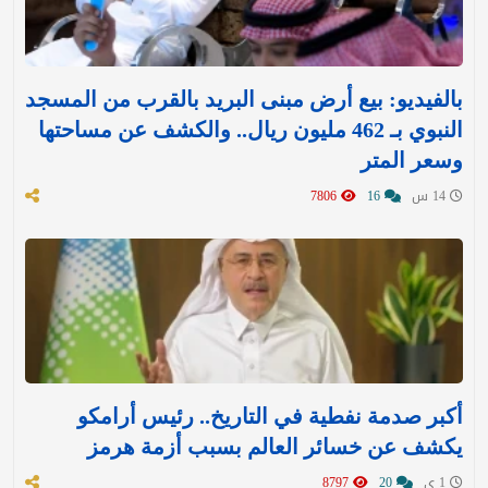
بالفيديو: بيع أرض مبنى البريد بالقرب من المسجد
النبوي بـ 462 مليون ريال.. والكشف عن مساحتها
وسعر المتر
14 س
16
7806
أكبر صدمة نفطية في التاريخ.. رئيس أرامكو
يكشف عن خسائر العالم بسبب أزمة هرمز
1 ي
20
8797