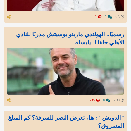
3 د
0
19
رسميًا.. الهولندي مارينو بوسيتش مدربًا للنادي
الأهلي خلفا لـ يايسله
30 د
0
235
"الدويش" : هل تعرض النصر للسرقة؟ كم المبلغ
المسروق؟