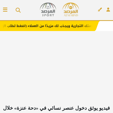
 التجارية ويجذب لك مزيدًا من العملاء (اضغط لطلب الإعلان)
إعلان
فيديو يوثق دخول عنصر نسائي في «دحة عنزة» خلال