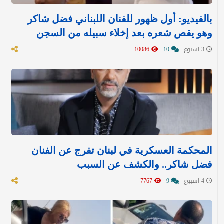
بالفيديو: أول ظهور للفنان اللبناني فضل شاكر
وهو يقص شعره بعد إخلاء سبيله من السجن
3 اسبوع
10
10086
المحكمة العسكرية في لبنان تفرج عن الفنان
فضل شاكر.. والكشف عن السبب
4 اسبوع
9
7767