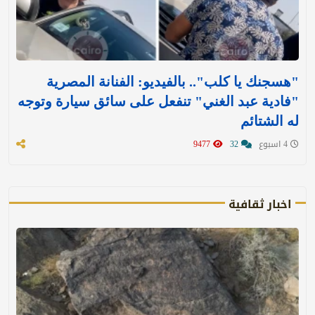
"هسجنك يا كلب".. بالفيديو: الفنانة المصرية
"فادية عبد الغني" تنفعل على سائق سيارة وتوجه
له الشتائم
4 اسبوع
32
9477
اخبار ثقافية