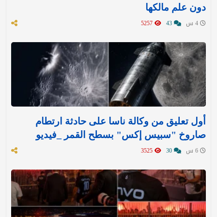
دون علم مالكها
4 س
43
5257
أول تعليق من وكالة ناسا على حادثة ارتطام
صاروخ "سبيس إكس" بسطح القمر _فيديو
6 س
30
3525