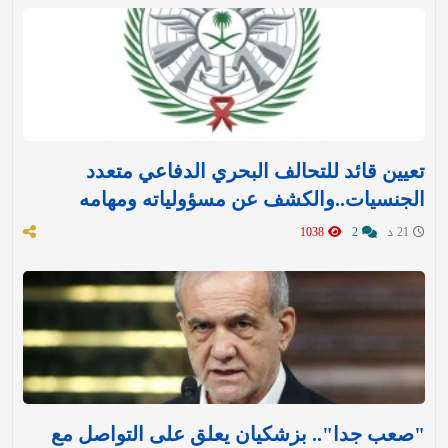
تعيين قائد للتحالف البحري الدفاعي متعدد
الجنسيات..والكشف عن مسؤولياته ومهامه
21 د
2
1038
"صعب جدا".. بزشكيان يعلق على التواصل مع