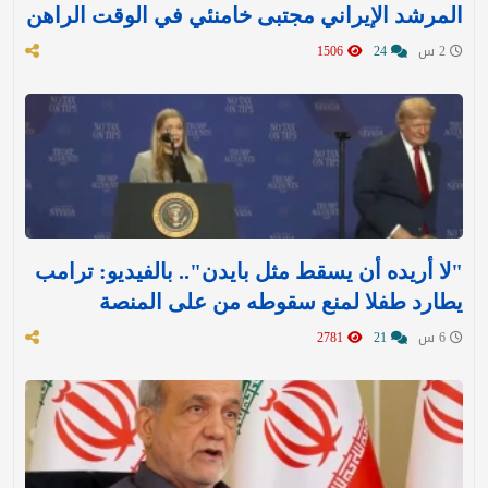
المرشد الإيراني مجتبى خامنئي في الوقت الراهن
2 س
24
1506
"لا أريده أن يسقط مثل بايدن".. بالفيديو: ترامب
يطارد طفلا لمنع سقوطه من على المنصة
6 س
21
2781