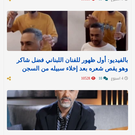
بالفيديو: أول ظهور للفنان اللبناني فضل شاكر
وهو يقص شعره بعد إخلاء سبيله من السجن
4 اسبوع
10
10528