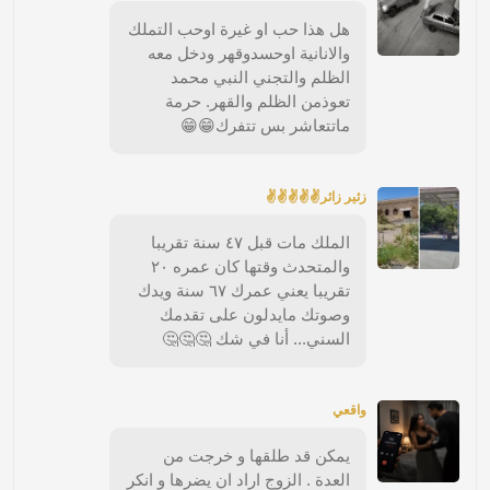
هل هذا حب او غيرة اوحب التملك
والانانية اوحسدوقهر ودخل معه
الظلم والتجني النبي محمد
تعوذمن الظلم والقهر. حرمة
ماتتعاشر بس تتفرك😁😁
زئير زائر✌✌✌✌✌
الملك مات قبل ٤٧ سنة تقريبا
والمتحدث وقتها كان عمره ٢٠
تقريبا يعني عمرك ٦٧ سنة ويدك
وصوتك مايدلون على تقدمك
السني... أنا في شك 🤔🤔🤔
واقعي
يمكن قد طلقها و خرجت من
العدة . الزوج اراد ان يضرها و انكر