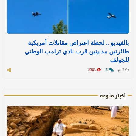
بالفيديو .. لحظة اعتراض مقاتلات أمريكية
طائرتين مدنيتين قرب نادي ترامب الوطني
للجولف
7 س
15
3303
أخبار منوعة