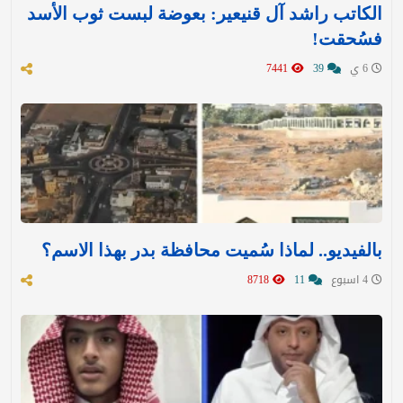
الكاتب راشد آل قنيعير: بعوضة لبست ثوب الأسد
فسُحقت!
6 ي
39
7441
بالفيديو.. لماذا سُميت محافظة بدر بهذا الاسم؟
4 اسبوع
11
8718