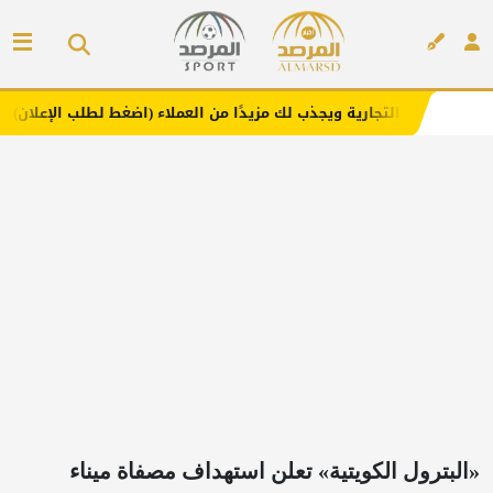
ارية ويجذب لك مزيدًا من العملاء (اضغط لطلب الإعلان)
مفار
إعلان
«البترول الكويتية» تعلن استهداف مصفاة ميناء