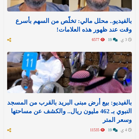
بالفيديو.. محلل مالي: تخلّص من السهم بأسرع
وقت عند ظهور هذه العلامات!
3 ي
19
6577
بالفيديو: بيع أرض مبنى البريد بالقرب من المسجد
النبوي بـ 462 مليون ريال.. والكشف عن مساحتها
وسعر المتر
4 ي
19
11535