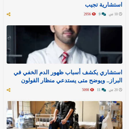
استشارية تجيب
10 س
9
2956
استشاري يكشف أسباب ظهور الدم الخفي في
البراز.. ويوضح متى يستدعي منظار القولون
20 س
11
5098