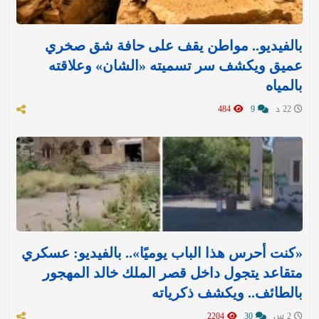
بالفيديو.. مواطن يقف على حافة شق صخري
عميق ويكشف سر تسميته «الشان» وعلاقته
بالمياه
22 د
9
484
«كنت أحرس هذا الباب يوميًا».. بالفيديو: عسكري
متقاعد يتجول داخل قصر الملك خالد المهجور
بالطائف.. ويكشف ذكرياته
2 س
30
2204