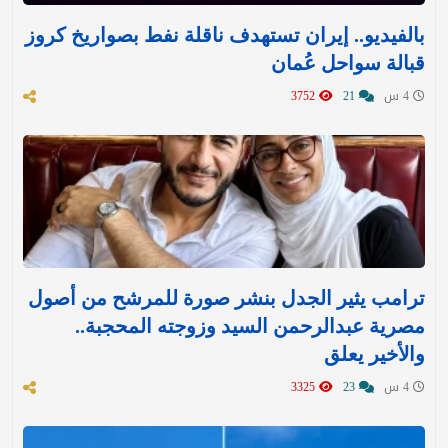
بالفيديو.. إيران تستهدف ناقلة نفط بصواريخ كروز
قبالة سواحل عُمان
4 س
21
3752
ترامب يثير الجدل بنشر صورة للمرشح من أصول
مصرية عبدالرحمن السيد وزوجته المحجبة..
والأخير يعلق
4 س
23
3325