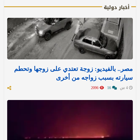
أخبار دولية
مصر.. بالفيديو: زوجة تعتدي على زوجها وتحطم
سيارته بسبب زواجه من أخرى
4 س
16
2096