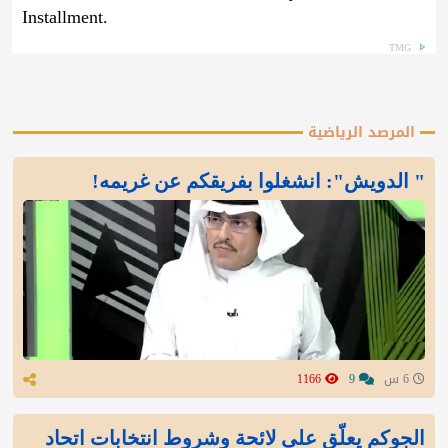
Installment.
TMG
المرصد الرياضية
" الدويش": انشغلوا بفريقكم عن غريمه!
6 س
9
1166
الجوكم يعلّق على لائحة وشروط انتخابات اتحاد