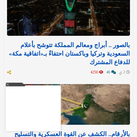
بالصور .. أبراج ومعالم المملكة تتوشح بأعلام
السعودية وتركيا وباكستان احتفاءً بـ«اتفاقية مكة»
للدفاع المشترك‬⁩ ‏
2 ي
46
4250
بالأرقام.. الكشف عن القوة العسكرية والتسليح