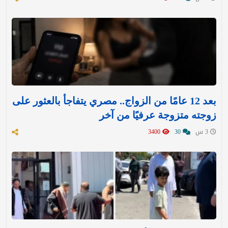
بعد 12 عامًا من الزواج.. مصري يتفاجأ بالعثور على
زوجته متزوجة عرفيًا من آخر
3 س
30
3400