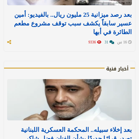
بعد رصد ميزانية 25 مليون ريال.. بالفيديو: أمين
عسير سابقاً يكشف سبب توقف مشروع مطعم
الطائرة في أبها
16 س
31
9336
أخبار فنية
بعد إخلاء سبيله.. المحكمة العسكرية اللبنانية
تصدر قرارًا جديدًا بشأن الفنان فضل شاكر