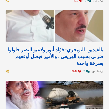
2 س
0
820
بالفيديو.. التويجري: فؤاد أنور ولاعبو النصر حاولوا
ضربي بسبب الهريفي.. والأمير فيصل أوقفهم
بصرخة واحدة
14 س
7
5998