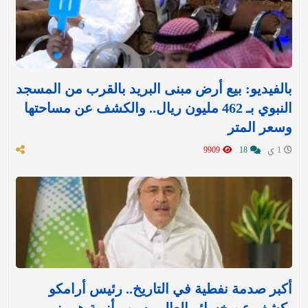
بالفيديو: بيع أرض مبنى البريد بالقرب من المسجد
النبوي بـ 462 مليون ريال.. والكشف عن مساحتها
وسعر المتر
1 ي
18
9909
أكبر صدمة نفطية في التاريخ.. رئيس أرامكو
يكشف عن خسائر العالم بسبب أزمة هرمز