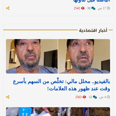
17 س
10
2542
أخبار اقتصادية
بالفيديو.. محلل مالي: تخلّص من السهم بأسرع
وقت عند ظهور هذه العلامات!
4 س
12
2563