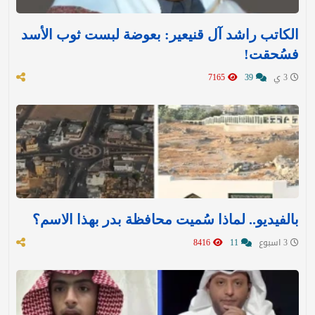
الكاتب راشد آل قنيعير: بعوضة لبست ثوب الأسد
فسُحقت!
3 ي
39
7165
بالفيديو.. لماذا سُميت محافظة بدر بهذا الاسم؟
3 اسبوع
11
8416