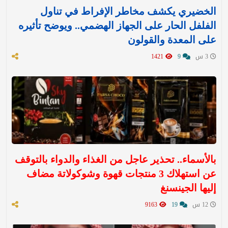
الخضيري يكشف مخاطر الإفراط في تناول
الفلفل الحار على الجهاز الهضمي.. ويوضح تأثيره
على المعدة والقولون
3 س
9
1421
بالأسماء.. تحذير عاجل من الغذاء والدواء بالتوقف
عن استهلاك 3 منتجات قهوة وشوكولاتة مضاف
إليها الجينسنغ
12 س
19
9163