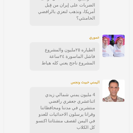
الضربات على إيران من قِبل
أمريكا، ونذهب لنعزي بالرافضي
الخامنئي؟
عموري
الطياره ٢٥مليون والمشروع
فاشل الماسورة ٢٤ساعة
المشروع ناجح يعني كله هياط
اليمني خبيث ونجس
4 مليون يمني شمالي زيدي
اثناعشري جعفري رافضي
منتشرين في مدننا ومحافظاتنا
وقرانا يرسلون الاحداثيات للعدو
في اليمن لقصف منشئاتنا اكنسو
كل الكلاب