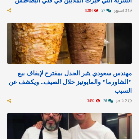
السرية التي حيرت الملايين في قلي البطاطس
3 اسبوع
27
9284
مهندس سعودي يثير الجدل بمقترح لإيقاف بيع
"الشاورما" والمايونيز خلال الصيف.. ويكشف عن
السبب
2 شهر
26
3492