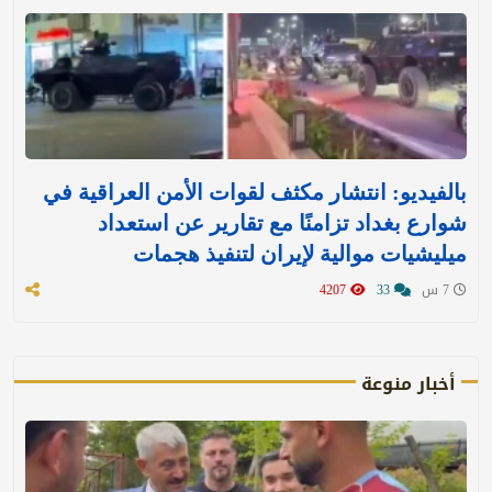
بالفيديو: انتشار مكثف لقوات الأمن العراقية في
شوارع بغداد تزامنًا مع تقارير عن استعداد
ميليشيات موالية لإيران لتنفيذ هجمات
7 س
33
4207
أخبار منوعة