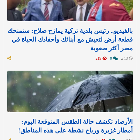
بالفيديو.. رئيس بلدية تركية يمازح صلاح: سنمنحك
قطعة أرض لتعيش مع أبنائك وأحفادك الحياة في
مصر أكثر صعوبة
13 د
0
219
الأرصاد تكشف حالة الطقس المتوقعة اليوم:
أمطار غزيرة ورياح نشطة على هذه المناطق!