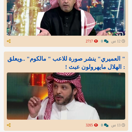
12 س
0
2717
" العميري" ينشر صورة للاعب " مالكوم" ..ويعلق
: الهلال مايهرولون عبث !
13 س
0
3205