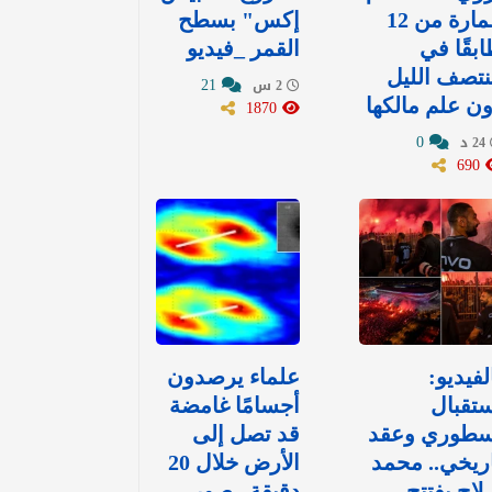
عمارة من 12
إكس" بسطح
بقًا في
القمر _فيديو
تصف الليل
21
2 س
ن علم مالكها
1870
0
24 د
690
لفيديو:
علماء يرصدون
تقبال
أجسامًا غامضة
سطوري وعقد
قد تصل إلى
ريخي.. محمد
الأرض خلال 20
اح يفتتح
دقيقة.. صور