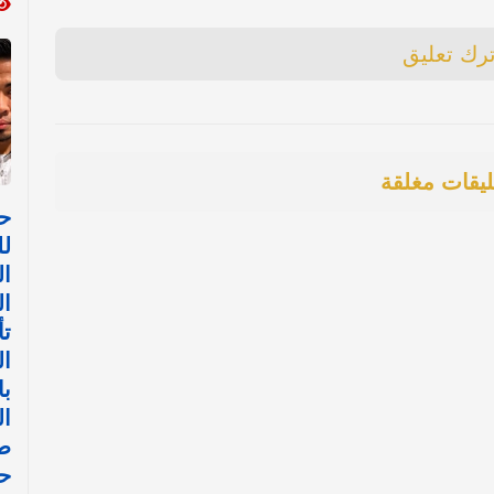
ترك تعليق
ليقات مغلقة
حي
لل
ا
ال
تأ
ال
با
ا
طي
ح