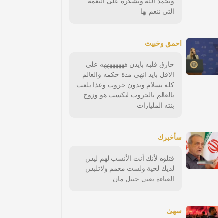
ونحمد الله ونشكره على النعمه
التي ننعم بها
احمق وخبيث
حارق قلبه بايدن ههههههههه على
الاقل بايد انهى مدة حكمه والعالم
كله بسلام وبدون حروب وعذا يلعب
بالعالم بالحروب ليكسب هو وزوج
بنته المليارات
سأخبرك
قتلوه لأنك أنت الأنسب لهم ليس
لديك لحية ولست معمم ولاتلبس
العباءة يعني جنتل مان .
سهىٰ