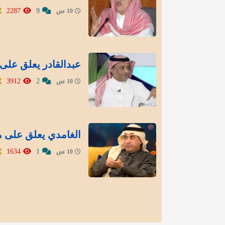
2287
9
10 س
عبدالقادر يعلق على 
3912
2
10 س
الغامدي يعلق على م
1634
1
10 س