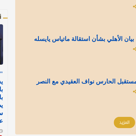
أ
بيان الأهلي بشأن استقالة ماتياس يايسله
"ل
ستقبل الحارس نواف العقيدي مع النصر
ي
با
با
يط
س
عل
المزيد