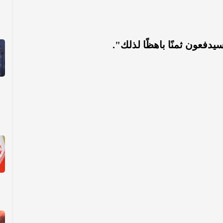
وسيدفعون ثمنًا باهظًا لذلك".