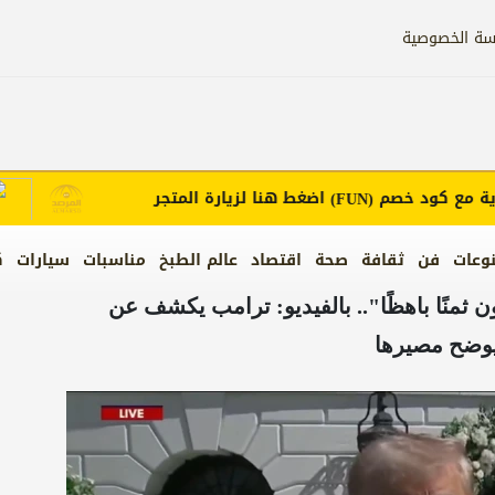
سة الخصوصية
ع كود خصم
اضغط هنا لزيارة المتجر
إعل
(FUN)
وعات
فن
ثقافة
صحة
اقتصاد
عالم الطبخ
مناسبات
سيارات
ك
ن ثمنًا باهظًا".. بالفيديو: ترامب يكشف عن
يوضح مصيرها