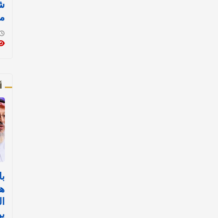
ش
م
أ
با
هي
ال
ي