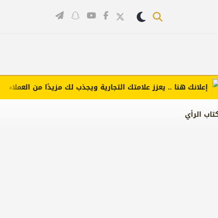
انك هنا .. يعزز علامتك التجارية ويجذب لك مزيدًا من العملاء (اضغط 
تاب الرأي