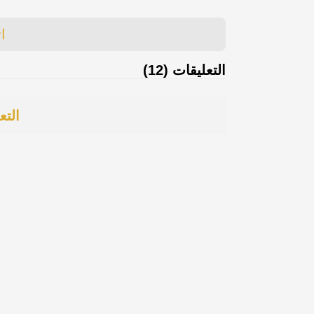
ا
التعليقات (12)
التع