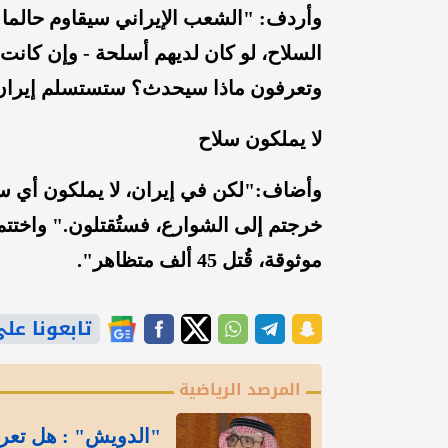
وأردف: "الشعب الإيراني سيقاوم حالما ي
السلاح، لو كان لديهم أسلحة - وإن كانت 
وتعرفون ماذا سيحدث؟ ستستسلم إيران ف
لا يملكون سلاح
وأضاف:"لكن في إيران، لا يملكون أي سل
خرجتم إلى الشوارع، فستُقتلون." واختتم 
موثوقة، قُتل 45 ألف متظاهر".
تابعونا على gle News
المرصد الرياضية
"الدويش" : هل تعر