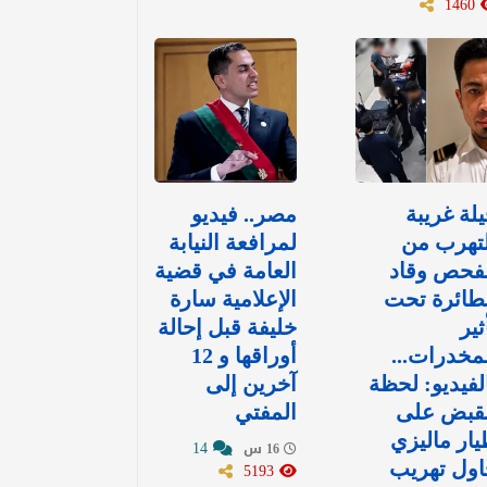
1460
لة غريبة
مصر.. فيديو
تهرب من
لمرافعة النيابة
لفحص وقاد
العامة في قضية
طائرة تحت
الإعلامية سارة
ثير
خليفة قبل إحالة
مخدرات...
أوراقها و 12
لفيديو: لحظة
آخرين إلى
لقبض على
المفتي
ار ماليزي
14
16 س
اول تهريب
5193