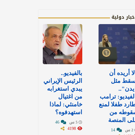
خبار دولية
ا أريده أن
بالفيديو..
سقط مثل
الرئيس الإيراني
يدن"..
يبدي استغرابه
لفيديو: ترامب
من اغتيال
ارد طفلا لمنع
خامنئي: لماذا
قوطه من
استهدفوه؟
ى المنصة
46
5 س
4198
14
2 س