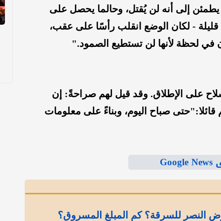
طمئن إلى أنه لن يُقتل، وحالما يحصل على
قليلة - لكان الوضع انقلب رأسًا على عقب،
ي لحظة لأنها لن تستطيع الصمود."
اح على الإطلاق. وقد قيل لهم صراحةً: إن
قائلا:"حتى صباح اليوم، وبناءً على معلومات
Goo
ض النصر للسرقة؟ كم المبلغ المسروق؟