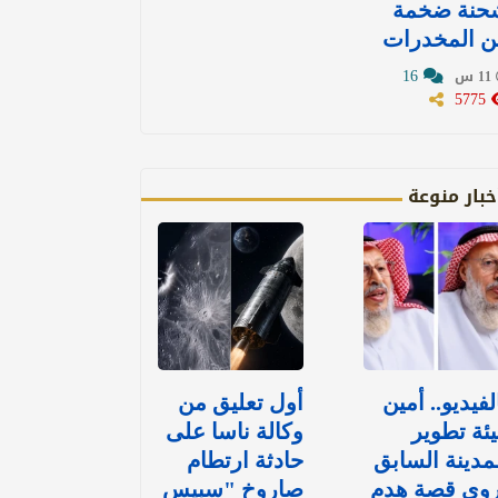
حنة ضخمة
ن المخدرات
16
11 س
5775
خبار منوعة
لفيديو.. أمين
أول تعليق من
ئة تطوير
وكالة ناسا على
مدينة السابق
حادثة ارتطام
روي قصة هدم
صاروخ "سبيس