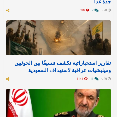
جدة غدا
28 د
2
598
تقارير استخباراتية تكشف تنسيقًا بين الحوثيين
وميليشيات عراقية لاستهداف السعودية
29 د
11
1141