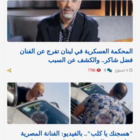
المحكمة العسكرية في لبنان تفرج عن الفنان
فضل شاكر.. والكشف عن السبب
4 اسبوع
9
7786
"هسجنك يا كلب".. بالفيديو: الفنانة المصرية