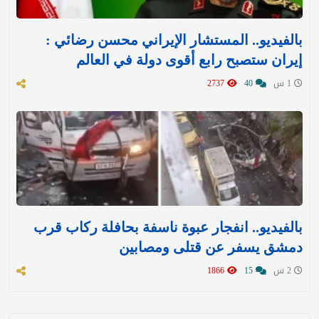
بالفيديو.. المستشار الإيراني محسن رضائي :
إيران ستصبح رابع أقوى دولة في العالم
1 س
40
2737
بالفيديو.. انفجار عبوة ناسفة بحافلة ركاب قرب
دمشق يسفر عن قتلى ومصابين
2 س
15
1866