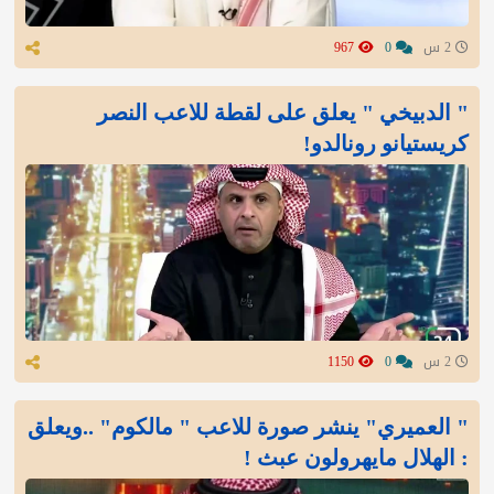
2 س
0
967
" الدبيخي " يعلق على لقطة للاعب النصر
كريستيانو رونالدو!
2 س
0
1150
" العميري" ينشر صورة للاعب " مالكوم" ..ويعلق
: الهلال مايهرولون عبث !