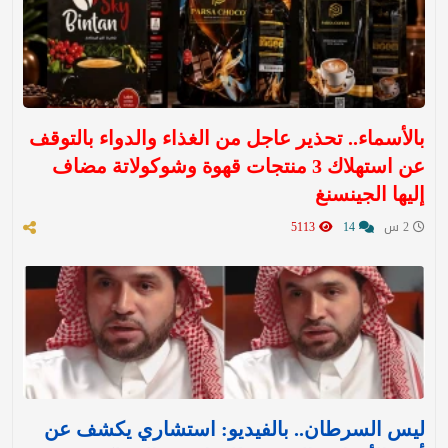
بالأسماء.. تحذير عاجل من الغذاء والدواء بالتوقف
عن استهلاك 3 منتجات قهوة وشوكولاتة مضاف
إليها الجينسنغ
2 س
14
5113
ليس السرطان.. بالفيديو: استشاري يكشف عن