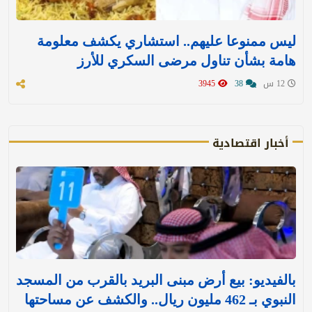
ليس ممنوعا عليهم.. استشاري يكشف معلومة
هامة بشأن تناول مرضى السكري للأرز
12 س
38
3945
أخبار اقتصادية
بالفيديو: بيع أرض مبنى البريد بالقرب من المسجد
النبوي بـ 462 مليون ريال.. والكشف عن مساحتها