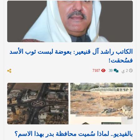
الكاتب راشد آل قنيعير: بعوضة لبست ثوب الأسد
فسُحقت!
2 ي
39
7107
بالفيديو.. لماذا سُميت محافظة بدر بهذا الاسم؟