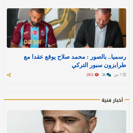
رسميا.. بالصور : محمد صلاح يوقع عقدا مع
طرابزون سبور التركي
7 س
38
2852
أخبار فنية