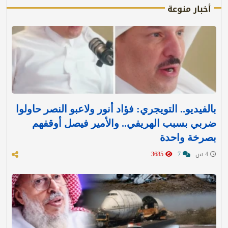
أخبار منوعة
بالفيديو.. التويجري: فؤاد أنور ولاعبو النصر حاولوا
ضربي بسبب الهريفي.. والأمير فيصل أوقفهم
بصرخة واحدة
4 س
7
3685