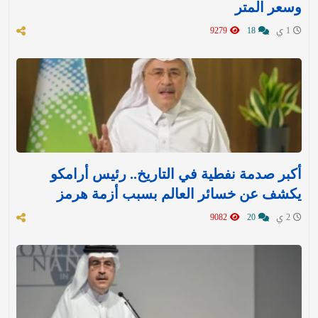
وسعر المتر
1 ي
18
9279
أكبر صدمة نفطية في التاريخ.. رئيس أرامكو
يكشف عن خسائر العالم بسبب أزمة هرمز
2 ي
20
9082