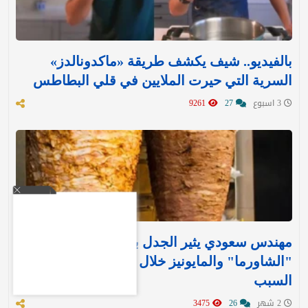
بالفيديو.. شيف يكشف طريقة «ماكدونالدز»
السرية التي حيرت الملايين في قلي البطاطس
3 اسبوع
27
9261
مهندس سعودي يثير الجدل بمقترح لإيقاف بيع
"الشاورما" والمايونيز خلال الصيف.. ويكشف عن
السبب
2 شهر
26
3475