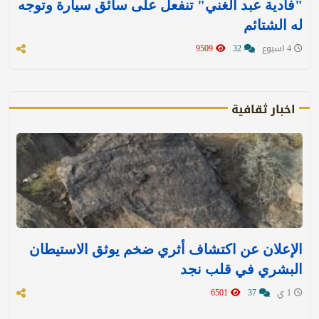
"فادية عبد الغني" تنفعل على سائق سيارة وتوجه
له الشتائم
4 اسبوع
32
9509
اخبار ثقافية
الإعلان عن اكتشاف أثري ضخم يوثق الاستيطان
البشري في قلب نجد
1 ي
37
6501