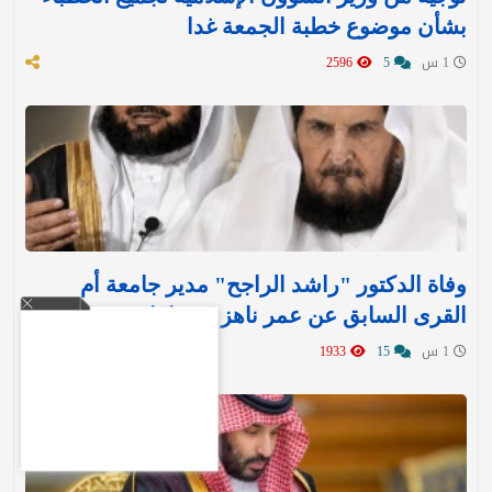
بشأن موضوع خطبة الجمعة غدا
1 س
5
2596
وفاة الدكتور "راشد الراجح" مدير جامعة أم
القرى السابق عن عمر ناهز 85 عامًا
1 س
15
1933