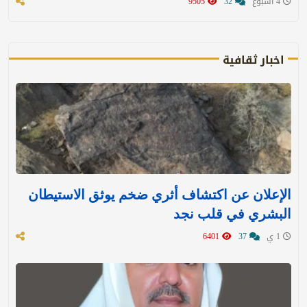
4 اسبوع
32
9505
اخبار ثقافية
الإعلان عن اكتشاف أثري ضخم يوثق الاستيطان
البشري في قلب نجد
1 ي
37
6401