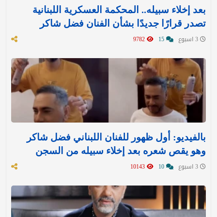
بعد إخلاء سبيله.. المحكمة العسكرية اللبنانية
تصدر قرارًا جديدًا بشأن الفنان فضل شاكر
3 اسبوع
15
9782
بالفيديو: أول ظهور للفنان اللبناني فضل شاكر
وهو يقص شعره بعد إخلاء سبيله من السجن
3 اسبوع
10
10143