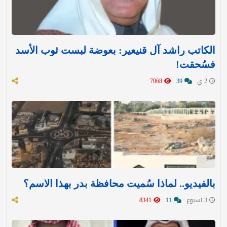
الكاتب راشد آل قنيعير: بعوضة لبست ثوب الأسد
فسُحقت!
2 ي
39
7068
بالفيديو.. لماذا سُميت محافظة بدر بهذا الاسم؟
3 اسبوع
11
8341