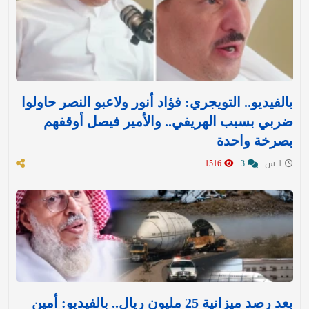
بالفيديو.. التويجري: فؤاد أنور ولاعبو النصر حاولوا
ضربي بسبب الهريفي.. والأمير فيصل أوقفهم
بصرخة واحدة
1 س
3
1516
بعد رصد ميزانية 25 مليون ريال.. بالفيديو: أمين