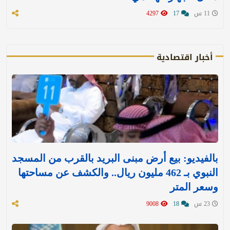
11 س
17
4297
أخبار اقتصادية
بالفيديو: بيع أرض مبنى البريد بالقرب من المسجد
النبوي بـ 462 مليون ريال.. والكشف عن مساحتها
وسعر المتر
23 س
18
9008