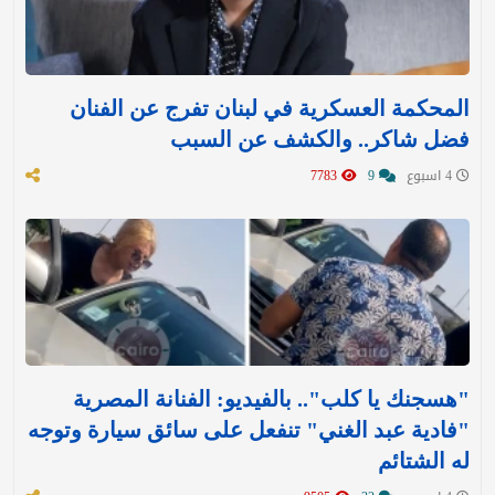
المحكمة العسكرية في لبنان تفرج عن الفنان
فضل شاكر.. والكشف عن السبب
4 اسبوع
9
7783
"هسجنك يا كلب".. بالفيديو: الفنانة المصرية
"فادية عبد الغني" تنفعل على سائق سيارة وتوجه
له الشتائم