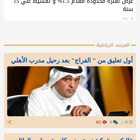
عرض لفترة محدودة مقدم 1.5% و تقسيط علي 15
سنة
TMG
المرصد الرياضية
أول تعليق من " الفراج" بعد رحيل مدرب الأهلي
38 د
0
402