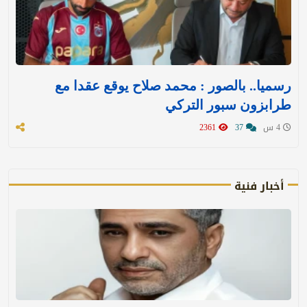
رسميا.. بالصور : محمد صلاح يوقع عقدا مع
طرابزون سبور التركي
4 س
37
2361
أخبار فنية