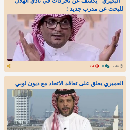
"البكيري" يكشف عن تحركات في نادي الهلال
للبحث عن مدرب جديد !
44 د
0
384
العميري يعلق على تعاقد الاتحاد مع ديون لوبي