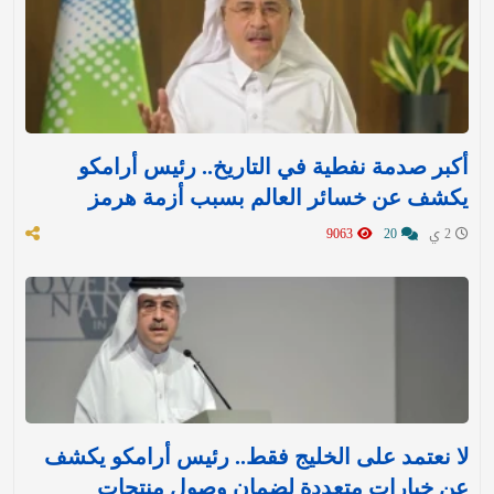
أكبر صدمة نفطية في التاريخ.. رئيس أرامكو
يكشف عن خسائر العالم بسبب أزمة هرمز
2 ي
20
9063
لا نعتمد على الخليج فقط.. رئيس أرامكو يكشف
عن خيارات متعددة لضمان وصول منتجات