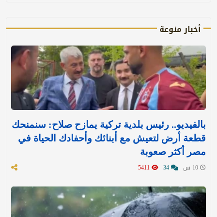
أخبار منوعة
بالفيديو.. رئيس بلدية تركية يمازح صلاح: سنمنحك
قطعة أرض لتعيش مع أبنائك وأحفادك الحياة في
مصر أكثر صعوبة
10 س
34
5411