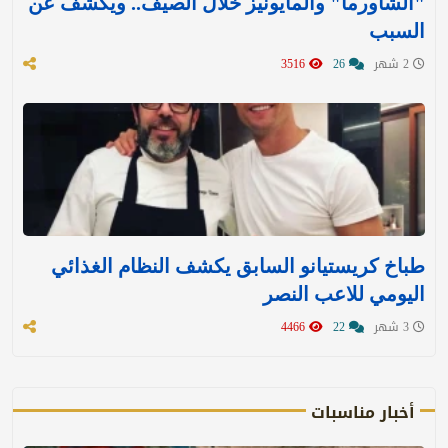
"الشاورما" والمايونيز خلال الصيف.. ويكشف عن
السبب
2 شهر
26
3516
طباخ كريستيانو السابق يكشف النظام الغذائي
اليومي للاعب النصر
3 شهر
22
4466
أخبار مناسبات