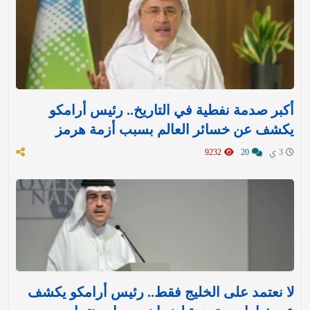
أكبر صدمة نفطية في التاريخ.. رئيس أرامكو
يكشف عن خسائر العالم بسبب أزمة هرمز
3 ي
20
9232
لا نعتمد على الخليج فقط.. رئيس أرامكو يكشف