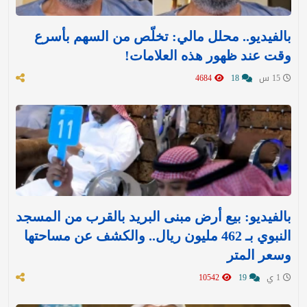
بالفيديو.. محلل مالي: تخلّص من السهم بأسرع
وقت عند ظهور هذه العلامات!
15 س
18
4684
بالفيديو: بيع أرض مبنى البريد بالقرب من المسجد
النبوي بـ 462 مليون ريال.. والكشف عن مساحتها
وسعر المتر
1 ي
19
10542