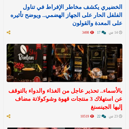
الخضيري يكشف مخاطر الإفراط في تناول
الفلفل الحار على الجهاز الهضمي.. ويوضح تأثيره
على المعدة والقولون
14 س
17
3498
بالأسماء.. تحذير عاجل من الغذاء والدواء بالتوقف
عن استهلاك 3 منتجات قهوة وشوكولاتة مضاف
إليها الجينسنغ
23 س
22
10519