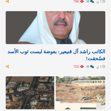
2 ي
38
7392
الكاتب راشد آل قنيعير: بعوضة لبست ثوب الأسد
فسُحقت!
3 ي
39
7222