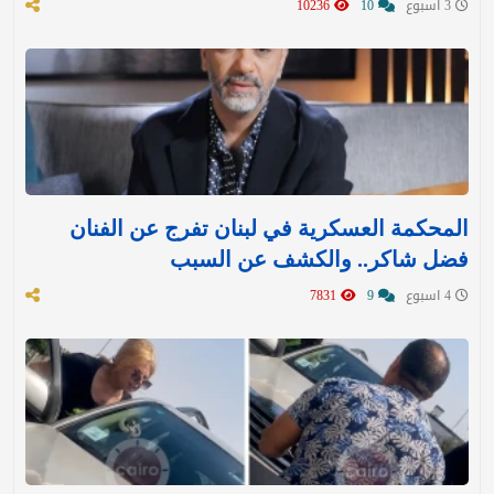
3 اسبوع
10
10236
المحكمة العسكرية في لبنان تفرج عن الفنان
فضل شاكر.. والكشف عن السبب
4 اسبوع
9
7831