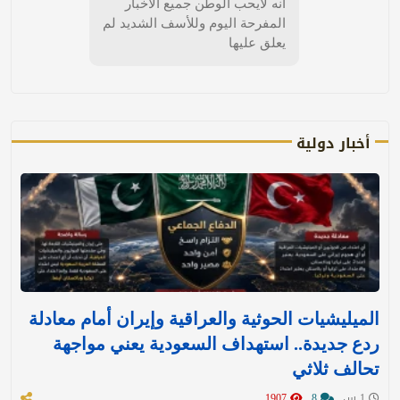
أنه لايحب الوطن جميع الأخبار
المفرحة اليوم وللأسف الشديد لم
يعلق عليها
أخبار دولية
الميليشيات الحوثية والعراقية وإيران أمام معادلة
ردع جديدة.. استهداف السعودية يعني مواجهة
تحالف ثلاثي
1 س
8
1907