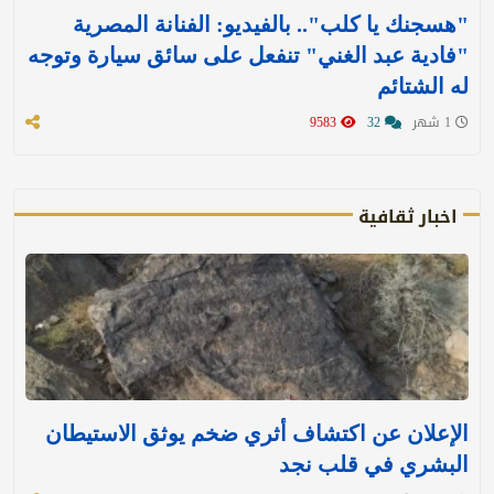
"هسجنك يا كلب".. بالفيديو: الفنانة المصرية
"فادية عبد الغني" تنفعل على سائق سيارة وتوجه
له الشتائم
1 شهر
32
9583
اخبار ثقافية
الإعلان عن اكتشاف أثري ضخم يوثق الاستيطان
البشري في قلب نجد