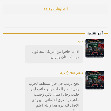
التعليقات مغلقة
آخر تعليق
ماجد
اذا ما خافوا من أمريكا. بيخافون
من باكستان وايران..
عطني اذنك 👂دقيقه
نجح ترمب في جر المنطقه لحرب
ومزيدا من الحلب والوظائف لبن
جلدته رجل اعمال ذكي وخبيث
ماهر ذو العرق الألماني اليهودي
الاصل لله دره هذا والله اعلم
وامكر..