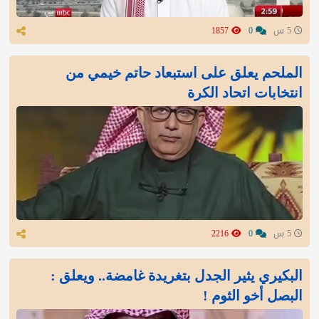
5 س
0
1857
الملحم يعلق على استبعاد حاتم خيمي من
انتخابات اتحاد الكرة
5 س
0
2216
البكيري يثير الجدل بتغريدة غامضة.. ويعلق :
البصل أخو الثوم !