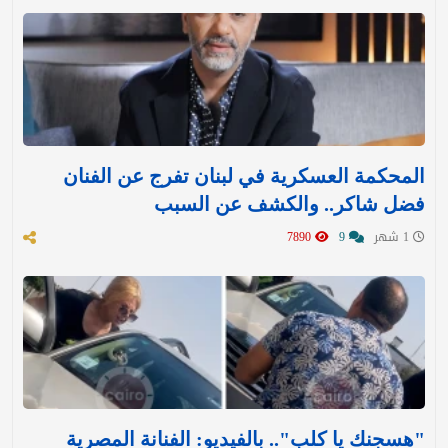
المحكمة العسكرية في لبنان تفرج عن الفنان
فضل شاكر.. والكشف عن السبب
1 شهر
9
7890
"هسجنك يا كلب".. بالفيديو: الفنانة المصرية