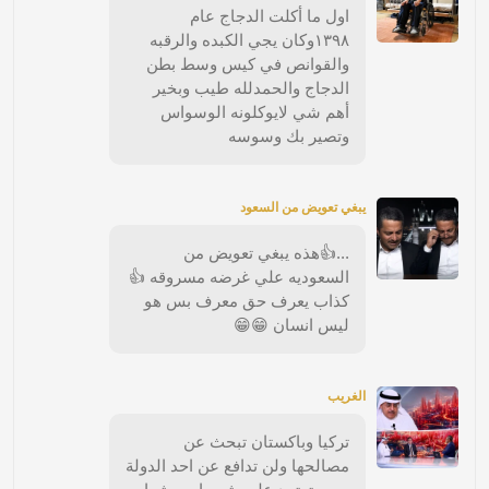
اول ما أكلت الدجاج عام
١٣٩٨وكان يجي الكبده والرقبه
والقوانص في كيس وسط بطن
الدجاج والحمدلله طيب وبخير
أهم شي لايوكلونه الوسواس
وتصير بك وسوسه
يبغي تعويض من السعود
...👍هذه يبغي تعويض من
السعوديه علي غرضه مسروقه 👍
كذاب يعرف حق معرف بس هو
ليس انسان 😁😁
الغريب
تركيا وباكستان تبحث عن
مصالحها ولن تدافع عن احد الدولة