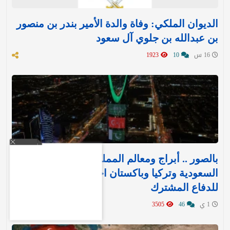
الديوان الملكي: وفاة والدة الأمير بندر بن منصور
بن عبدالله بن جلوي آل سعود
16 س
10
1923
بالصور .. أبراج ومعالم المملكة تتوشح بأعلام
السعودية وتركيا وباكستان احتفاءً بـ«اتفاقية مكة»
للدفاع المشترك‬⁩ ‏
1 ي
46
3505