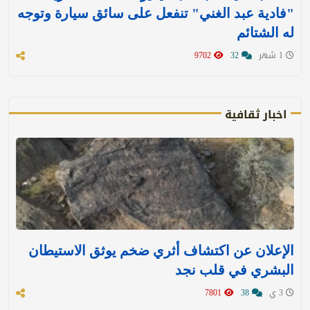
"فادية عبد الغني" تنفعل على سائق سيارة وتوجه
له الشتائم
1 شهر
32
9702
اخبار ثقافية
الإعلان عن اكتشاف أثري ضخم يوثق الاستيطان
البشري في قلب نجد
3 ي
38
7801