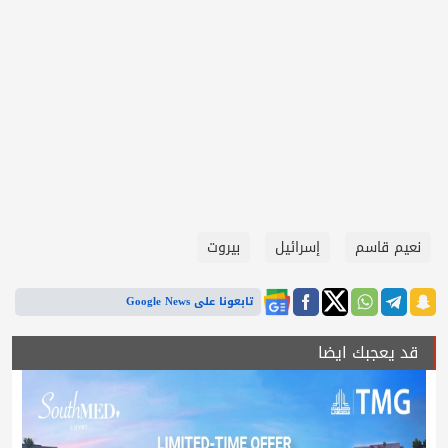
نعيم قاسم
إسرائيل
بيروت
تابعونا على Google News
قد يعجبك ايضا