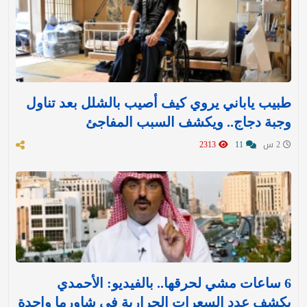
طبيب ياباني يروي كيف أصيب بالشلل بعد تناول
وجبة دجاج.. ويكشف السبب المفاجئ
2 س
11
2313
6 ساعات مشي لحرقها.. بالفيديو: الأحمدي
يكشف عدد السعرات الحرارية في شاورما واحدة