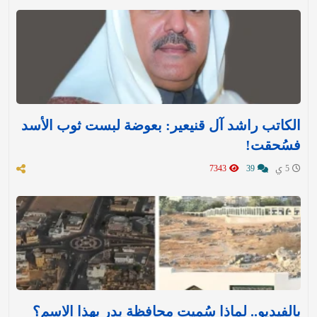
الكاتب راشد آل قنيعير: بعوضة لبست ثوب الأسد
فسُحقت!
5 ي
39
7343
بالفيديو.. لماذا سُميت محافظة بدر بهذا الاسم؟