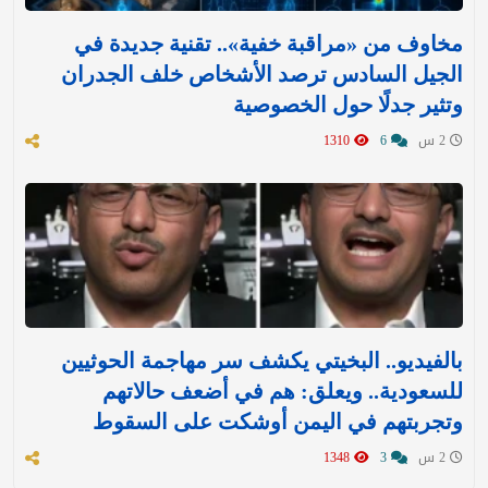
مخاوف من «مراقبة خفية».. تقنية جديدة في
الجيل السادس ترصد الأشخاص خلف الجدران
وتثير جدلًا حول الخصوصية
2 س
6
1310
بالفيديو.. البخيتي يكشف سر مهاجمة الحوثيين
للسعودية.. ويعلق: هم في أضعف حالاتهم
وتجربتهم في اليمن أوشكت على السقوط
2 س
3
1348