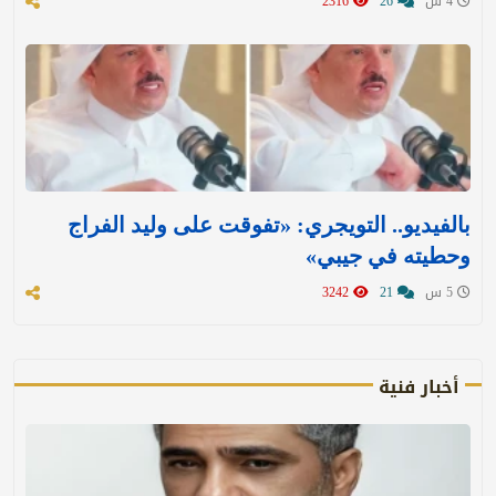
4 س
26
2316
بالفيديو.. التويجري: «تفوقت على وليد الفراج
وحطيته في جيبي»
5 س
21
3242
أخبار فنية