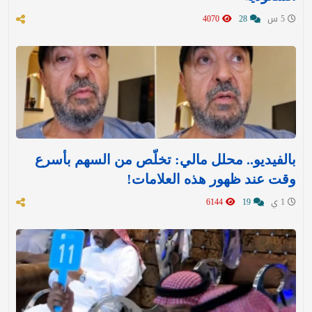
5 س
28
4070
بالفيديو.. محلل مالي: تخلّص من السهم بأسرع
وقت عند ظهور هذه العلامات!
1 ي
19
6144