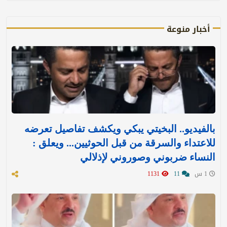
أخبار منوعة
بالفيديو.. البخيتي يبكي ويكشف تفاصيل تعرضه
للاعتداء والسرقة من قبل الحوثيين... ويعلق :
النساء ضربوني وصوروني لإذلالي
1 س
11
1131