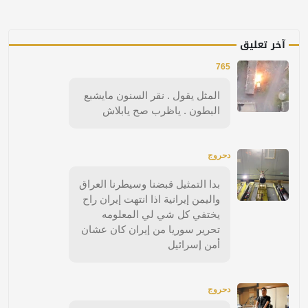
آخر تعليق
765
المثل يقول . نقر السنون مايشبع
البطون . ياظرب صح يابلاش
دحروج
بدا التمثيل قبضنا وسيطرنا العراق
واليمن إيرانية اذا انتهت إيران راح
يختفي كل شي لي المعلومه
تحرير سوريا من إيران كان عشان
أمن إسرائيل
دحروج