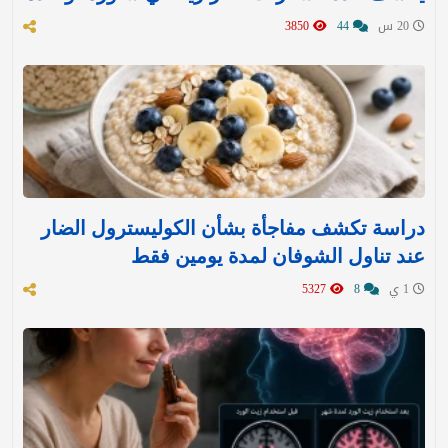
20 س
44
3850
دراسة تكشف مفاجأة بشأن الكوليسترول الضار
عند تناول الشوفان لمدة يومين فقط
1 ي
8
5327