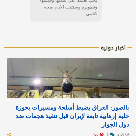
يجب تعتمد على شعبها وجيشها
وتطويره وستثبت الايام صحة
كلامي
أخبار دولية
بالصور: العراق يضبط أسلحة ومسيرات بحوزة
خلية إرهابية تابعة لإيران قبل تنفيذ هجمات ضد
دول الجوار
20 د
1
426