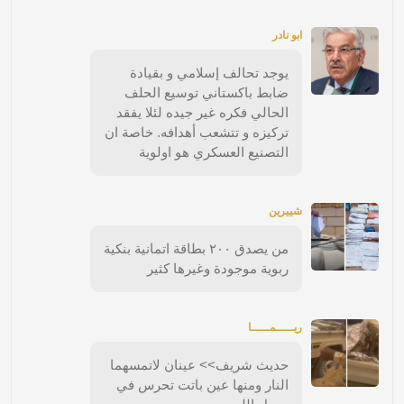
ابو نادر
يوجد تحالف إسلامي و بقيادة
ضابط باكستاني توسيع الحلف
الحالي فكره غير جيده لئلا يفقد
تركيزه و تتشعب أهدافه. خاصة ان
التصنيع العسكري هو اولوية
شييرين
من يصدق ٢٠٠ بطاقة اتمانية بنكية
ربوية موجودة وغيرها كثير
ريـــــمـــــا
حديث شريف>> عينان لاتمسهما
النار ومنها عين باتت تحرس في