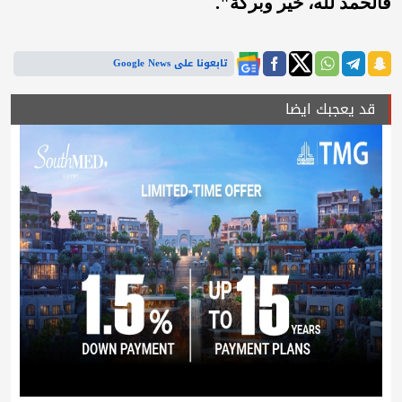
فالحمد لله، خير وبركة".
تابعونا على Google News
قد يعجبك ايضا