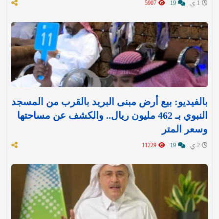
1 ي
19
5907
بالفيديو: بيع أرض مبنى البريد بالقرب من المسجد
النبوي بـ 462 مليون ريال.. والكشف عن مساحتها
وسعر المتر
2 ي
19
11229