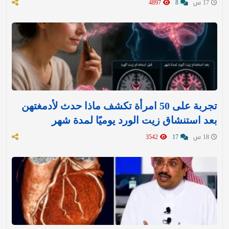
17 س
8
4897
تجربة على 50 امرأة تكشف ماذا حدث لأدمغتهن
بعد استنشاق زيت الورد يوميًا لمدة شهر
18 س
17
3542