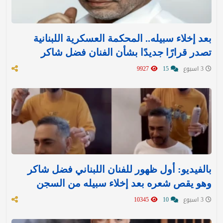
بعد إخلاء سبيله.. المحكمة العسكرية اللبنانية
تصدر قرارًا جديدًا بشأن الفنان فضل شاكر
3 اسبوع
15
9927
بالفيديو: أول ظهور للفنان اللبناني فضل شاكر
وهو يقص شعره بعد إخلاء سبيله من السجن
3 اسبوع
10
10345