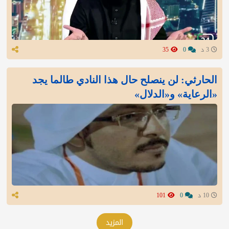
3 د
0
35
الحارثي: لن ينصلح حال هذا النادي طالما يجد
«الرعاية» و«الدلال»
10 د
0
101
المزيد