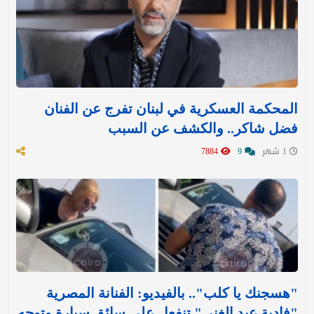
المحكمة العسكرية في لبنان تفرج عن الفنان
فضل شاكر.. والكشف عن السبب
1 شهر
9
7884
"هسجنك يا كلب".. بالفيديو: الفنانة المصرية
"فادية عبد الغني" تنفعل على سائق سيارة وتوجه