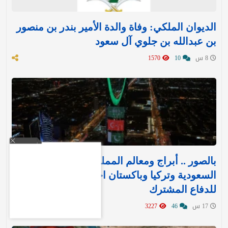
الديوان الملكي: وفاة والدة الأمير بندر بن منصور
بن عبدالله بن جلوي آل سعود
8 س
10
1570
بالصور .. أبراج ومعالم المملكة تتوشح بأعلام
السعودية وتركيا وباكستان احتفاءً بـ«اتفاقية مكة»
للدفاع المشترك‬⁩ ‏
17 س
46
3227