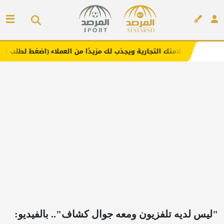
لامتك التجارية ويجذب لك مزيدًا من العملاء (اضغط لطلب الإعلان)
إعلان
"ليس لديه تلفزيون ومعه جوال كشاف".. بالفيديو: