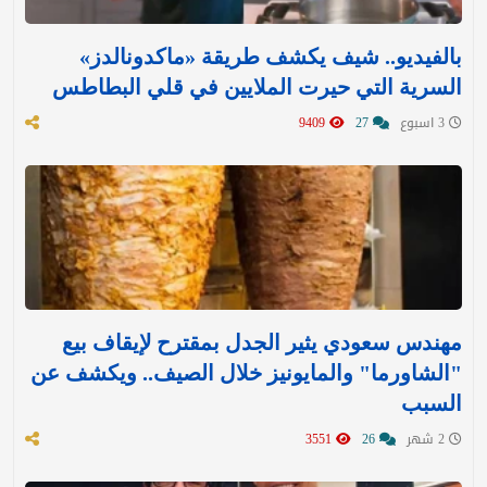
بالفيديو.. شيف يكشف طريقة «ماكدونالدز»
السرية التي حيرت الملايين في قلي البطاطس
3 اسبوع
27
9409
مهندس سعودي يثير الجدل بمقترح لإيقاف بيع
"الشاورما" والمايونيز خلال الصيف.. ويكشف عن
السبب
2 شهر
26
3551