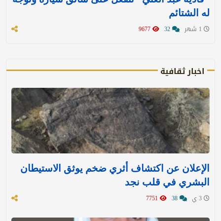
له الشتائم
1 شهر
32
9677
اخبار ثقافية
الإعلان عن اكتشاف أثري ضخم يوثق الاستيطان
البشري في قلب نجد
3 ي
38
7751