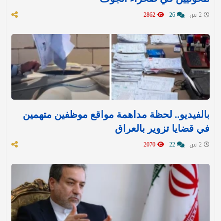
2 س
26
2862
بالفيديو.. لحظة مداهمة مواقع موظفين متهمين
في قضايا تزوير بالعراق
2 س
22
2070