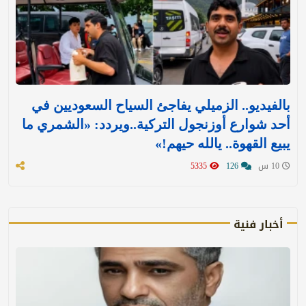
بالفيديو.. الزميلي يفاجئ السياح السعوديين في
أحد شوارع أوزنجول التركية..ويردد: «الشمري ما
يبيع القهوة.. يالله حيهم!»
10 س
126
5335
أخبار فنية