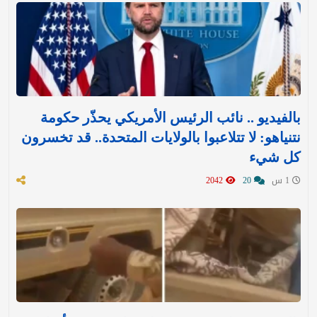
بالفيديو .. نائب الرئيس الأمريكي يحذّر حكومة
نتنياهو: لا تتلاعبوا بالولايات المتحدة.. قد تخسرون
كل شيء
1 س
20
2042