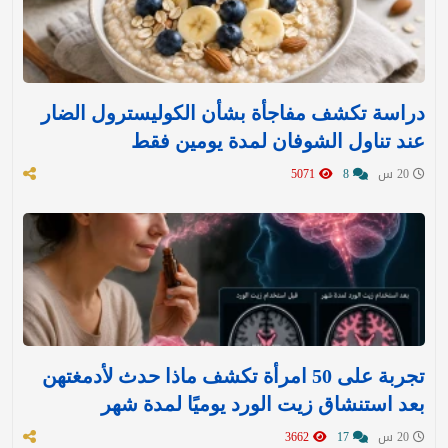
دراسة تكشف مفاجأة بشأن الكوليسترول الضار
عند تناول الشوفان لمدة يومين فقط
20 س
8
5071
تجربة على 50 امرأة تكشف ماذا حدث لأدمغتهن
بعد استنشاق زيت الورد يوميًا لمدة شهر
20 س
17
3662