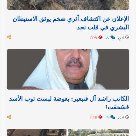
الإعلان عن اكتشاف أثري ضخم يوثق الاستيطان
البشري في قلب نجد
3 ي
38
7776
الكاتب راشد آل قنيعير: بعوضة لبست ثوب الأسد
فسُحقت!
4 ي
39
7330