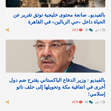
بالفيديو.. صانعة محتوى خليجية توثق تقرير عن
الحياة داخل «حي الزبالين» في القاهرة
2 س
32
3313
بالفيديو : وزير الدفاع الباكستاني يقترح ضم دول
أخرى في اتفاقية مكة وتحويلها إلى حلف ناتو
إسلامي!
3 س
42
4579