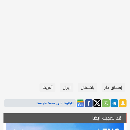
إسحاق دار
باكستان
إيران
أمريكا
تابعونا على Google News
قد يعجبك ايضا