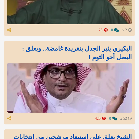
2 د
0
23
البكيري يثير الجدل بتغريدة غامضة.. ويعلق :
البصل أخو الثوم !
52 د
0
425
الشيخ يعلق على استبعاد مرشحين من انتخابات