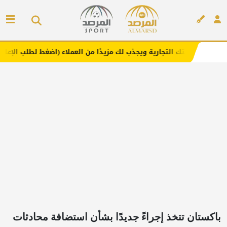
لتجارية ويجذب لك مزيدًا من العملاء (اضغط لطلب الإعلان)
مف
إعلان
باكستان تتخذ إجراءً جديدًا بشأن استضافة محادثات