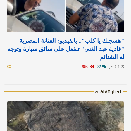
"هسجنك يا كلب".. بالفيديو: الفنانة المصرية
"فادية عبد الغني" تنفعل على سائق سيارة وتوجه
له الشتائم
1 شهر
32
9685
اخبار ثقافية