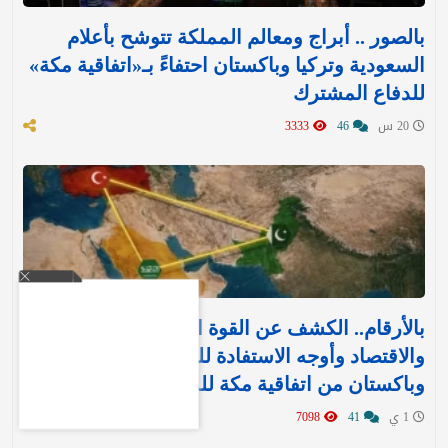
بالصور .. أبراج ومعالم المملكة تتوشح بأعلام
السعودية وتركيا وباكستان احتفاءً بـ«اتفاقية مكة»
للدفاع المشترك‬⁩ ‏
20 س
46
3333
بالأرقام.. الكشف عن القوة العسكرية والتسليح
والاقتصاد وأوجه الاستفادة للمملكة وتركيا
وباكستان من اتفاقية مكة للدفاع
1 ي
41
7098