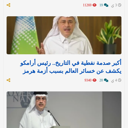
3 ي
19
11269
أكبر صدمة نفطية في التاريخ.. رئيس أرامكو
يكشف عن خسائر العالم بسبب أزمة هرمز
4 ي
20
9340