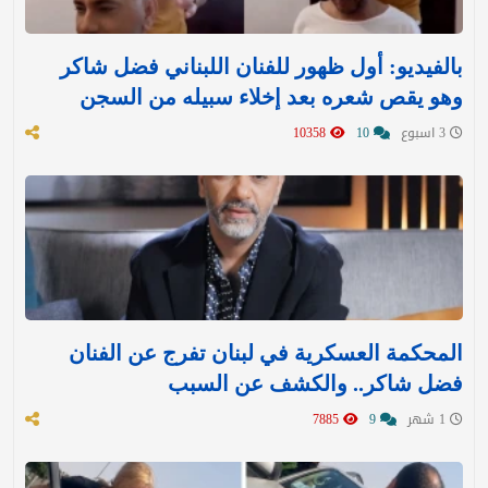
بالفيديو: أول ظهور للفنان اللبناني فضل شاكر
وهو يقص شعره بعد إخلاء سبيله من السجن
3 اسبوع
10
10358
المحكمة العسكرية في لبنان تفرج عن الفنان
فضل شاكر.. والكشف عن السبب
1 شهر
9
7885