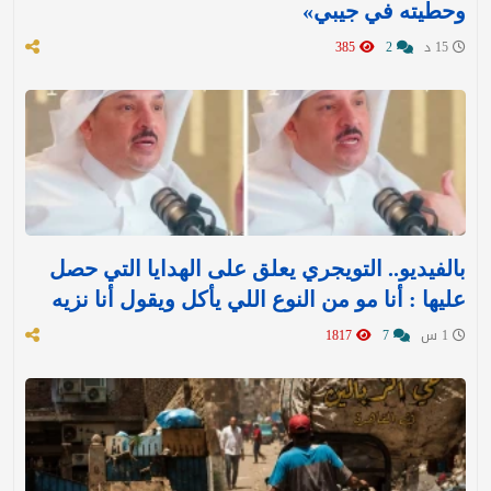
وحطيته في جيبي»
15 د
2
385
بالفيديو.. التويجري يعلق على الهدايا التي حصل
عليها : ‏أنا مو من النوع اللي يأكل ويقول أنا نزيه
1 س
7
1817