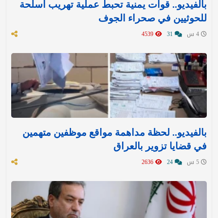
بالفيديو.. قوات يمنية تحبط عملية تهريب أسلحة
للحوثيين في صحراء الجوف
4 س
31
4539
بالفيديو.. لحظة مداهمة مواقع موظفين متهمين
في قضايا تزوير بالعراق
5 س
24
2636